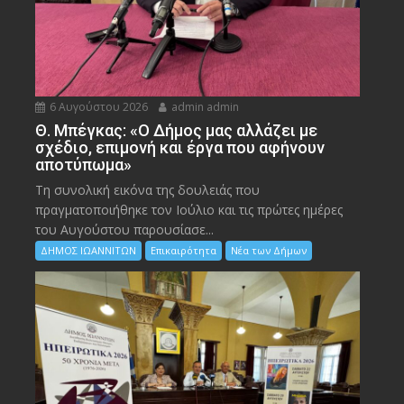
6 Αυγούστου 2026
admin admin
Θ. Μπέγκας: «Ο Δήμος μας αλλάζει με
σχέδιο, επιμονή και έργα που αφήνουν
αποτύπωμα»
Τη συνολική εικόνα της δουλειάς που
πραγματοποιήθηκε τον Ιούλιο και τις πρώτες ημέρες
του Αυγούστου παρουσίασε...
ΔΗΜΟΣ ΙΩΑΝΝΙΤΩΝ
Επικαιρότητα
Νέα των Δήμων