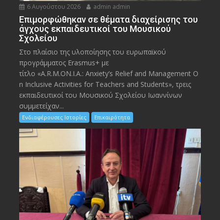
6 Αυγούστου 2026
admin admin
Eπιμορφώθηκαν σε θέματα διαχείρισης του
άγχους εκπαιδευτικοί του Μουσικού
Σχολείου
Στο πλαίσιο της υλοποίησης του ευρωπαϊκού
προγράμματος Erasmus+ με
τίτλο «A.R.M.ON.I.A.: Anxiety’s Relief and Management O
n Inclusive Activities for Teachers and Students», τρεις
εκπαιδευτικοί του Μουσικού Σχολείου Ιωαννίνων
συμμετείχαν...
Ενδιαφέρουσες Ιστορίες
Επικαιρότητα