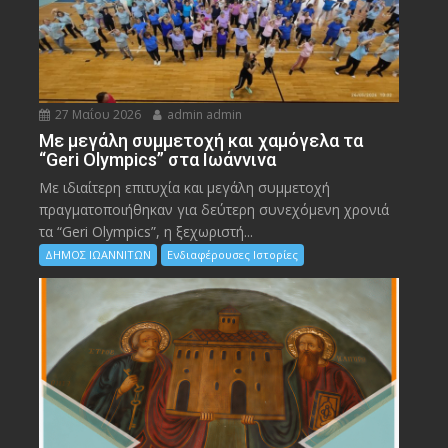
27 Μαΐου 2026
admin admin
Με μεγάλη συμμετοχή και χαμόγελα τα
“Geri Olympics” στα Ιωάννινα
Με ιδιαίτερη επιτυχία και μεγάλη συμμετοχή
πραγματοποιήθηκαν για δεύτερη συνεχόμενη χρονιά
τα “Geri Olympics”, η ξεχωριστή...
ΔΗΜΟΣ ΙΩΑΝΝΙΤΩΝ
Ενδιαφέρουσες Ιστορίες