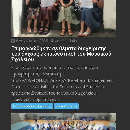
6 Αυγούστου 2026
admin admin
Eπιμορφώθηκαν σε θέματα διαχείρισης
του άγχους εκπαιδευτικοί του Μουσικού
Σχολείου
Στο πλαίσιο της υλοποίησης του ευρωπαϊκού
προγράμματος Erasmus+ με
τίτλο «A.R.M.ON.I.A.: Anxiety’s Relief and Management
On Inclusive Activities for Teachers and Students»,
τρεις εκπαιδευτικοί του Μουσικού Σχολείου
Ιωαννίνων συμμετείχαν...
Ενδιαφέρουσες Ιστορίες
Επικαιρότητα