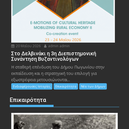
20 Μαΐου 2026
admin admin
Στο Δελβινάκι η 3η Διεπιστημονική
Συνάντηση Βυζαντινολόγων
Η σταθερή επένδυση του Δήμου Πωγωνίου στην
εκπαίδευση και η στρατηγική του επιλογή για
εξωστρέφεια μετουσιώνονται...
Ενδιαφέρουσες Ιστορίες
Επικαιρότητα
Νέα των Δήμων
Επικαιρότητα