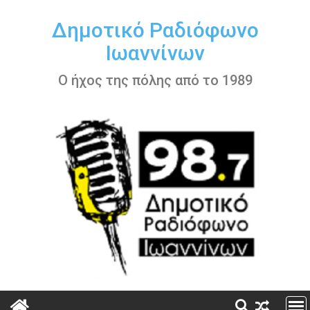
Περάστε
στο
Δημοτικό Ραδιόφωνο
περιεχόμενο
Ιωαννίνων
Ο ήχος της πόλης από το 1989