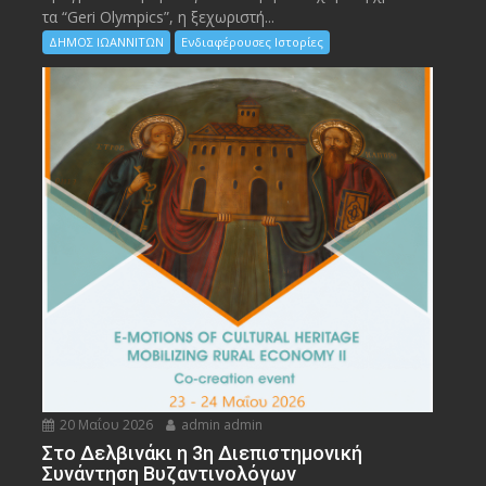
τα “Geri Olympics”, η ξεχωριστή...
ΔΗΜΟΣ ΙΩΑΝΝΙΤΩΝ
Ενδιαφέρουσες Ιστορίες
20 Μαΐου 2026
admin admin
Στο Δελβινάκι η 3η Διεπιστημονική
Συνάντηση Βυζαντινολόγων