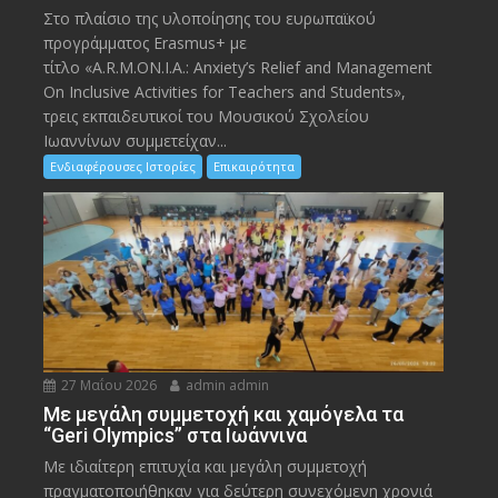
Στο πλαίσιο της υλοποίησης του ευρωπαϊκού
προγράμματος Erasmus+ με
τίτλο «A.R.M.ON.I.A.: Anxiety’s Relief and Management
On Inclusive Activities for Teachers and Students»,
τρεις εκπαιδευτικοί του Μουσικού Σχολείου
Ιωαννίνων συμμετείχαν...
Ενδιαφέρουσες Ιστορίες
Επικαιρότητα
27 Μαΐου 2026
admin admin
Με μεγάλη συμμετοχή και χαμόγελα τα
“Geri Olympics” στα Ιωάννινα
Με ιδιαίτερη επιτυχία και μεγάλη συμμετοχή
πραγματοποιήθηκαν για δεύτερη συνεχόμενη χρονιά