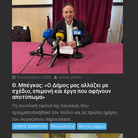
6 Αυγούστου 2026
admin admin
Θ. Μπέγκας: «Ο Δήμος μας αλλάζει με
σχέδιο, επιμονή και έργα που αφήνουν
αποτύπωμα»
Τη συνολική εικόνα της δουλειάς που
πραγματοποιήθηκε τον Ιούλιο και τις πρώτες ημέρες
του Αυγούστου παρουσίασε...
ΔΗΜΟΣ ΙΩΑΝΝΙΤΩΝ
Επικαιρότητα
Νέα των Δήμων