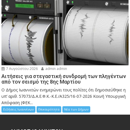
7 Αυγούστου 2026
admin admin
Αιτήσεις για στεγαστική συνδρομή των πληγέντων
από τον σεισμό της 8ης Μαρτίου
Ο Δήμος Ιωαννιτών ενημερώνει τους πολίτες ότι δημοσιεύθηκε η
υπ’ αριθ. 57073/Δ.Α.Ε.Φ.Κ.-Κ.Ε./Α325/16-07-2026 Κοινή Υπουργική
Απόφαση (ΦΕΚ...
Ειδήσεις Ιωαννίνων
Επικαιρότητα
Νέα των Δήμων