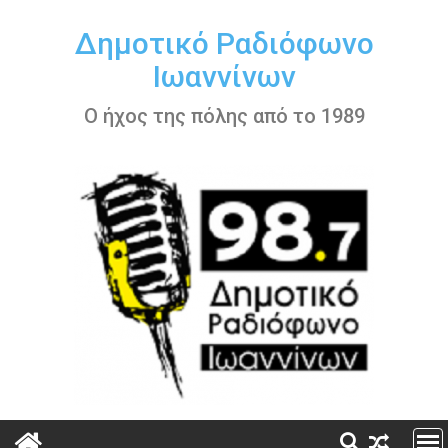
Περάστε
στο
Δημοτικό Ραδιόφωνο
περιεχόμενο
Ιωαννίνων
Ο ήχος της πόλης από το 1989