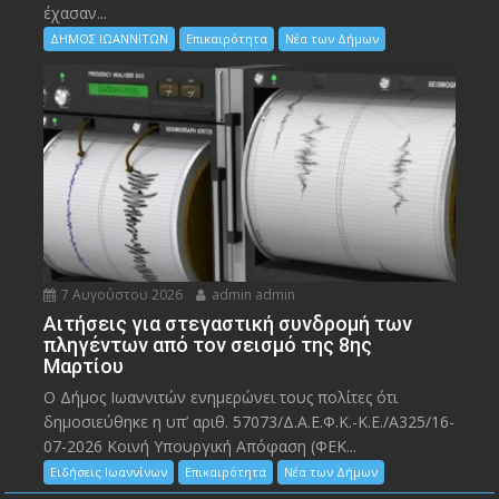
έχασαν...
ΔΗΜΟΣ ΙΩΑΝΝΙΤΩΝ
Επικαιρότητα
Νέα των Δήμων
7 Αυγούστου 2026
admin admin
Αιτήσεις για στεγαστική συνδρομή των
πληγέντων από τον σεισμό της 8ης
Μαρτίου
Ο Δήμος Ιωαννιτών ενημερώνει τους πολίτες ότι
δημοσιεύθηκε η υπ’ αριθ. 57073/Δ.Α.Ε.Φ.Κ.-Κ.Ε./Α325/16-
07-2026 Κοινή Υπουργική Απόφαση (ΦΕΚ...
Ειδήσεις Ιωαννίνων
Επικαιρότητα
Νέα των Δήμων