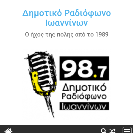
Περάστε
στο
Δημοτικό Ραδιόφωνο
περιεχόμενο
Ιωαννίνων
Ο ήχος της πόλης από το 1989