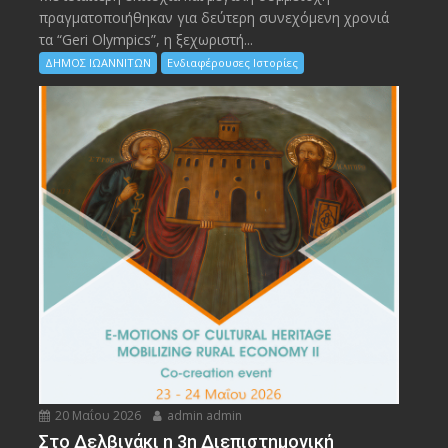
πραγματοποιήθηκαν για δεύτερη συνεχόμενη χρονιά
τα “Geri Olympics”, η ξεχωριστή...
ΔΗΜΟΣ ΙΩΑΝΝΙΤΩΝ
Ενδιαφέρουσες Ιστορίες
20 Μαΐου 2026
admin admin
Στο Δελβινάκι η 3η Διεπιστημονική