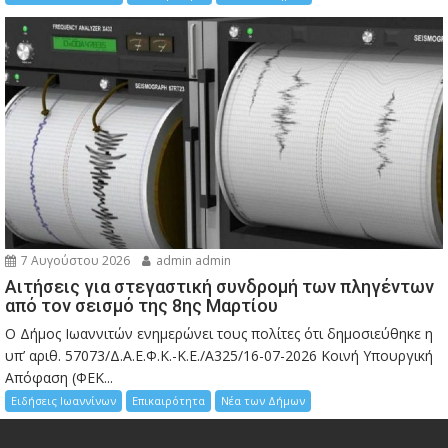
7 Αυγούστου 2026
admin admin
Αιτήσεις για στεγαστική συνδρομή των πληγέντων
από τον σεισμό της 8ης Μαρτίου
Ο Δήμος Ιωαννιτών ενημερώνει τους πολίτες ότι δημοσιεύθηκε η
υπ’ αριθ. 57073/Δ.Α.Ε.Φ.Κ.-Κ.Ε./Α325/16-07-2026 Κοινή Υπουργική
Απόφαση (ΦΕΚ...
Ειδήσεις Ιωαννίνων
Επικαιρότητα
Νέα των Δήμων