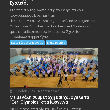
Σχολείου
Στο πλαίσιο της υλοποίησης του ευρωπαϊκού
προγράμματος Erasmus+ με
τίτλο «A.R.M.ON.I.A.: Anxiety’s Relief and Management
On Inclusive Activities for Teachers and Students»,
τρεις εκπαιδευτικοί του Μουσικού Σχολείου
Ιωαννίνων συμμετείχαν...
Ενδιαφέρουσες Ιστορίες
Επικαιρότητα
27 Μαΐου 2026
admin admin
Με μεγάλη συμμετοχή και χαμόγελα τα
“Geri Olympics” στα Ιωάννινα
Με ιδιαίτερη επιτυχία και μεγάλη συμμετοχή