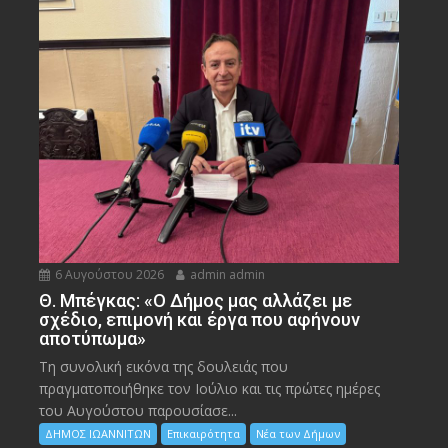
6 Αυγούστου 2026
admin admin
Θ. Μπέγκας: «Ο Δήμος μας αλλάζει με
σχέδιο, επιμονή και έργα που αφήνουν
αποτύπωμα»
Τη συνολική εικόνα της δουλειάς που
πραγματοποιήθηκε τον Ιούλιο και τις πρώτες ημέρες
του Αυγούστου παρουσίασε...
ΔΗΜΟΣ ΙΩΑΝΝΙΤΩΝ
Επικαιρότητα
Νέα των Δήμων