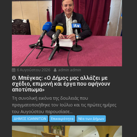
6 Αυγούστου 2026
admin admin
Θ. Μπέγκας: «Ο Δήμος μας αλλάζει με
σχέδιο, επιμονή και έργα που αφήνουν
αποτύπωμα»
Τη συνολική εικόνα της δουλειάς που
πραγματοποιήθηκε τον Ιούλιο και τις πρώτες ημέρες
του Αυγούστου παρουσίασε...
ΔΗΜΟΣ ΙΩΑΝΝΙΤΩΝ
Επικαιρότητα
Νέα των Δήμων