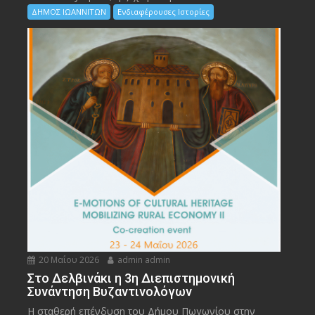
ΔΗΜΟΣ ΙΩΑΝΝΙΤΩΝ
Ενδιαφέρουσες Ιστορίες
20 Μαΐου 2026
admin admin
Στο Δελβινάκι η 3η Διεπιστημονική
Συνάντηση Βυζαντινολόγων
Η σταθερή επένδυση του Δήμου Πωγωνίου στην