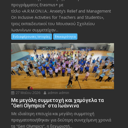
προγράμματος Erasmus+ με
τίτλο «A.R.M.ON.I.A.: Anxiety’s Relief and Management
On Inclusive Activities for Teachers and Students»,
τρεις εκπαιδευτικοί του Μουσικού Σχολείου
Ιωαννίνων συμμετείχαν...
Ενδιαφέρουσες Ιστορίες
Επικαιρότητα
27 Μαΐου 2026
admin admin
Με μεγάλη συμμετοχή και χαμόγελα τα
“Geri Olympics” στα Ιωάννινα
Με ιδιαίτερη επιτυχία και μεγάλη συμμετοχή
πραγματοποιήθηκαν για δεύτερη συνεχόμενη χρονιά
τα “Geri Olympics”, η ξεχωριστή...