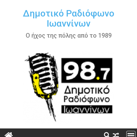
Περάστε
στο
Δημοτικό Ραδιόφωνο
περιεχόμενο
Ιωαννίνων
Ο ήχος της πόλης από το 1989