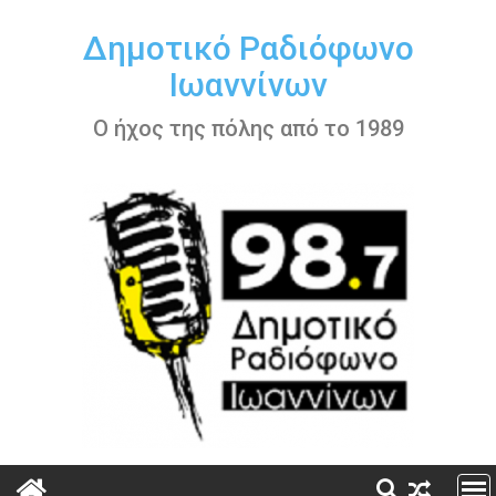
Περάστε
στο
Δημοτικό Ραδιόφωνο
περιεχόμενο
Ιωαννίνων
Ο ήχος της πόλης από το 1989