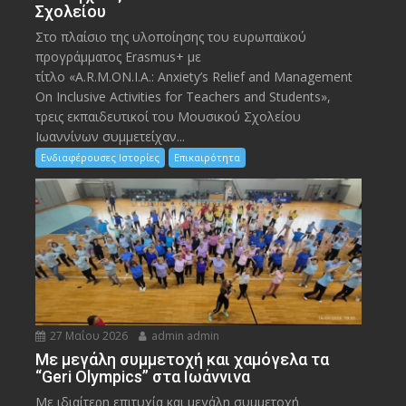
Σχολείου
Στο πλαίσιο της υλοποίησης του ευρωπαϊκού
προγράμματος Erasmus+ με
τίτλο «A.R.M.ON.I.A.: Anxiety’s Relief and Management
On Inclusive Activities for Teachers and Students»,
τρεις εκπαιδευτικοί του Μουσικού Σχολείου
Ιωαννίνων συμμετείχαν...
Ενδιαφέρουσες Ιστορίες
Επικαιρότητα
27 Μαΐου 2026
admin admin
Με μεγάλη συμμετοχή και χαμόγελα τα
“Geri Olympics” στα Ιωάννινα
Με ιδιαίτερη επιτυχία και μεγάλη συμμετοχή