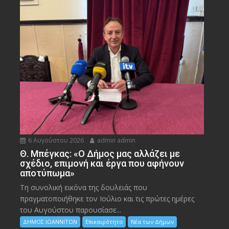
6 Αυγούστου 2026
admin admin
Θ. Μπέγκας: «Ο Δήμος μας αλλάζει με
σχέδιο, επιμονή και έργα που αφήνουν
αποτύπωμα»
Τη συνολική εικόνα της δουλειάς που
πραγματοποιήθηκε τον Ιούλιο και τις πρώτες ημέρες
του Αυγούστου παρουσίασε...
ΔΗΜΟΣ ΙΩΑΝΝΙΤΩΝ
Επικαιρότητα
Νέα των Δήμων