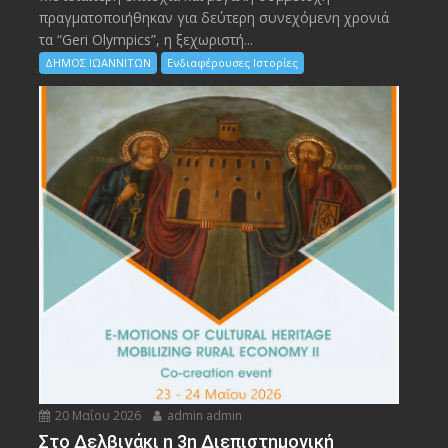
πραγματοποιήθηκαν για δεύτερη συνεχόμενη χρονιά
τα “Geri Olympics”, η ξεχωριστή...
ΔΗΜΟΣ ΙΩΑΝΝΙΤΩΝ
Ενδιαφέρουσες Ιστορίες
20 Μαΐου 2026
admin admin
Στο Δελβινάκι η 3η Διεπιστημονική