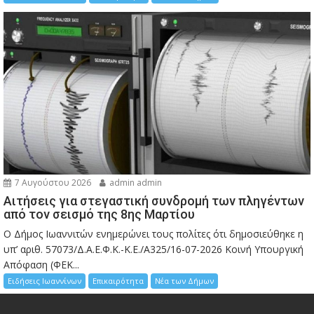
7 Αυγούστου 2026
admin admin
Αιτήσεις για στεγαστική συνδρομή των πληγέντων
από τον σεισμό της 8ης Μαρτίου
Ο Δήμος Ιωαννιτών ενημερώνει τους πολίτες ότι δημοσιεύθηκε η
υπ’ αριθ. 57073/Δ.Α.Ε.Φ.Κ.-Κ.Ε./Α325/16-07-2026 Κοινή Υπουργική
Απόφαση (ΦΕΚ...
Ειδήσεις Ιωαννίνων
Επικαιρότητα
Νέα των Δήμων