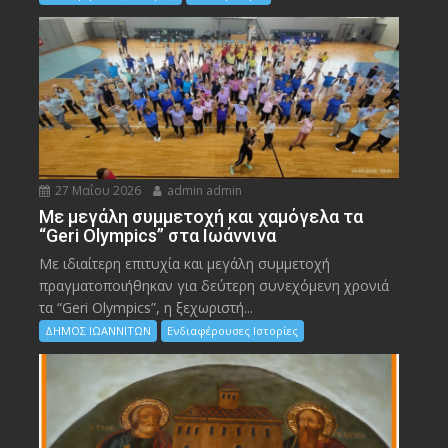
27 Μαΐου 2026
admin admin
Με μεγάλη συμμετοχή και χαμόγελα τα
“Geri Olympics” στα Ιωάννινα
Με ιδιαίτερη επιτυχία και μεγάλη συμμετοχή
πραγματοποιήθηκαν για δεύτερη συνεχόμενη χρονιά
τα “Geri Olympics”, η ξεχωριστή...
ΔΗΜΟΣ ΙΩΑΝΝΙΤΩΝ
Ενδιαφέρουσες Ιστορίες