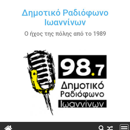
Περάστε
στο
Δημοτικό Ραδιόφωνο
περιεχόμενο
Ιωαννίνων
Ο ήχος της πόλης από το 1989