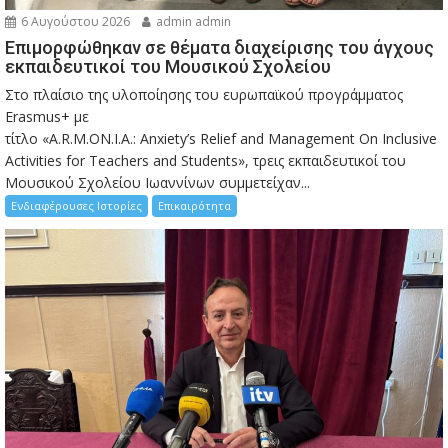
6 Αυγούστου 2026
admin admin
Eπιμορφώθηκαν σε θέματα διαχείρισης του άγχους
εκπαιδευτικοί του Μουσικού Σχολείου
Στο πλαίσιο της υλοποίησης του ευρωπαϊκού προγράμματος
Erasmus+ με
τίτλο «A.R.M.ON.I.A.: Anxiety’s Relief and Management On Inclusive
Activities for Teachers and Students», τρεις εκπαιδευτικοί του
Μουσικού Σχολείου Ιωαννίνων συμμετείχαν...
Ενδιαφέρουσες Ιστορίες
Επικαιρότητα