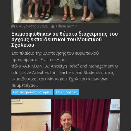
6 Αυγούστου 2026
admin admin
Eπιμορφώθηκαν σε θέματα διαχείρισης του
άγχους εκπαιδευτικοί του Μουσικού
Σχολείου
Στο πλαίσιο της υλοποίησης του ευρωπαϊκού
προγράμματος Erasmus+ με
τίτλο «A.R.M.ON.I.A.: Anxiety’s Relief and Management O
n Inclusive Activities for Teachers and Students», τρεις
εκπαιδευτικοί του Μουσικού Σχολείου Ιωαννίνων
συμμετείχαν...
Ενδιαφέρουσες Ιστορίες
Επικαιρότητα