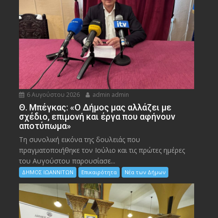
6 Αυγούστου 2026
admin admin
Θ. Μπέγκας: «Ο Δήμος μας αλλάζει με
σχέδιο, επιμονή και έργα που αφήνουν
αποτύπωμα»
Τη συνολική εικόνα της δουλειάς που
πραγματοποιήθηκε τον Ιούλιο και τις πρώτες ημέρες
του Αυγούστου παρουσίασε...
ΔΗΜΟΣ ΙΩΑΝΝΙΤΩΝ
Επικαιρότητα
Νέα των Δήμων