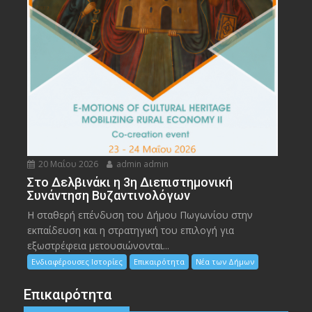
20 Μαΐου 2026
admin admin
Στο Δελβινάκι η 3η Διεπιστημονική
Συνάντηση Βυζαντινολόγων
Η σταθερή επένδυση του Δήμου Πωγωνίου στην
εκπαίδευση και η στρατηγική του επιλογή για
εξωστρέφεια μετουσιώνονται...
Ενδιαφέρουσες Ιστορίες
Επικαιρότητα
Νέα των Δήμων
Επικαιρότητα