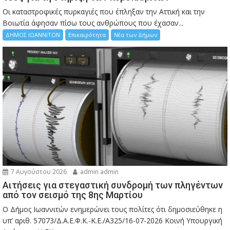
Οι καταστροφικές πυρκαγιές που έπληξαν την Αττική και την
Bοιωτία άφησαν πίσω τους ανθρώπους που έχασαν...
ΔΗΜΟΣ ΙΩΑΝΝΙΤΩΝ
Επικαιρότητα
Νέα των Δήμων
7 Αυγούστου 2026
admin admin
Αιτήσεις για στεγαστική συνδρομή των πληγέντων
από τον σεισμό της 8ης Μαρτίου
Ο Δήμος Ιωαννιτών ενημερώνει τους πολίτες ότι δημοσιεύθηκε η
υπ’ αριθ. 57073/Δ.Α.Ε.Φ.Κ.-Κ.Ε./Α325/16-07-2026 Κοινή Υπουργική