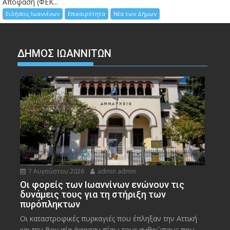
Απόφαση (ΦΕΚ...
Ειδήσεις Ιωαννίνων
Επικαιρότητα
Νέα των Δήμων
ΔΗΜΟΣ ΙΩΑΝΝΙΤΩΝ
7 Αυγούστου 2026
admin admin
Οι φορείς των Ιωαννίνων ενώνουν τις
δυνάμεις τους για τη στήριξη των
πυρόπληκτων
Οι καταστροφικές πυρκαγιές που έπληξαν την Αττική
και την Bοιωτία άφησαν πίσω τους ανθρώπους που