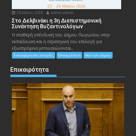
20 Μαΐου 2026
admin admin
Στο Δελβινάκι η 3η Διεπιστημονική
Συνάντηση Βυζαντινολόγων
Η σταθερή επένδυση του Δήμου Πωγωνίου στην
εκπαίδευση και η στρατηγική του επιλογή για
εξωστρέφεια μετουσιώνονται...
Ενδιαφέρουσες Ιστορίες
Επικαιρότητα
Νέα των Δήμων
Επικαιρότητα