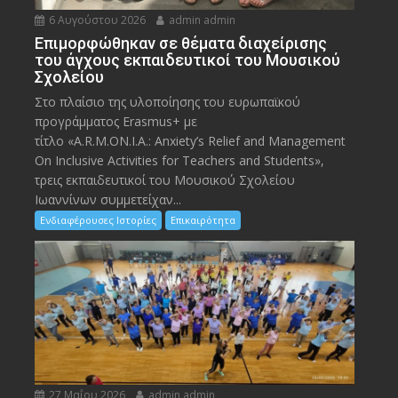
6 Αυγούστου 2026
admin admin
Eπιμορφώθηκαν σε θέματα διαχείρισης
του άγχους εκπαιδευτικοί του Μουσικού
Σχολείου
Στο πλαίσιο της υλοποίησης του ευρωπαϊκού
προγράμματος Erasmus+ με
τίτλο «A.R.M.ON.I.A.: Anxiety’s Relief and Management
On Inclusive Activities for Teachers and Students»,
τρεις εκπαιδευτικοί του Μουσικού Σχολείου
Ιωαννίνων συμμετείχαν...
Ενδιαφέρουσες Ιστορίες
Επικαιρότητα
27 Μαΐου 2026
admin admin