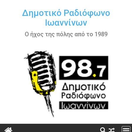
Περάστε
στο
Δημοτικό Ραδιόφωνο
περιεχόμενο
Ιωαννίνων
Ο ήχος της πόλης από το 1989