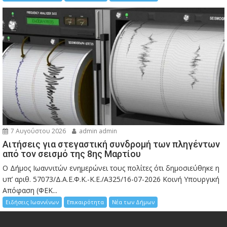
7 Αυγούστου 2026
admin admin
Αιτήσεις για στεγαστική συνδρομή των πληγέντων
από τον σεισμό της 8ης Μαρτίου
Ο Δήμος Ιωαννιτών ενημερώνει τους πολίτες ότι δημοσιεύθηκε η
υπ’ αριθ. 57073/Δ.Α.Ε.Φ.Κ.-Κ.Ε./Α325/16-07-2026 Κοινή Υπουργική
Απόφαση (ΦΕΚ...
Ειδήσεις Ιωαννίνων
Επικαιρότητα
Νέα των Δήμων