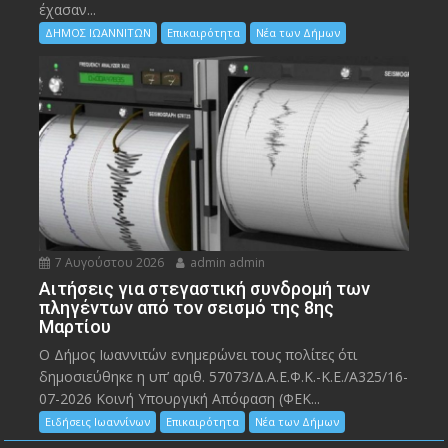
έχασαν...
ΔΗΜΟΣ ΙΩΑΝΝΙΤΩΝ
Επικαιρότητα
Νέα των Δήμων
7 Αυγούστου 2026
admin admin
Αιτήσεις για στεγαστική συνδρομή των
πληγέντων από τον σεισμό της 8ης
Μαρτίου
Ο Δήμος Ιωαννιτών ενημερώνει τους πολίτες ότι
δημοσιεύθηκε η υπ’ αριθ. 57073/Δ.Α.Ε.Φ.Κ.-Κ.Ε./Α325/16-
07-2026 Κοινή Υπουργική Απόφαση (ΦΕΚ...
Ειδήσεις Ιωαννίνων
Επικαιρότητα
Νέα των Δήμων