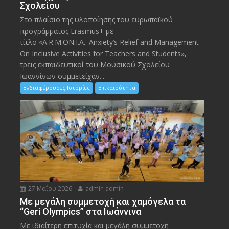
Σχολείου
Στο πλαίσιο της υλοποίησης του ευρωπαϊκού
προγράμματος Erasmus+ με
τίτλο «A.R.M.ON.I.A.: Anxiety’s Relief and Management
On Inclusive Activities for Teachers and Students»,
τρεις εκπαιδευτικοί του Μουσικού Σχολείου
Ιωαννίνων συμμετείχαν...
Ενδιαφέρουσες Ιστορίες
Επικαιρότητα
27 Μαΐου 2026
admin admin
Με μεγάλη συμμετοχή και χαμόγελα τα
“Geri Olympics” στα Ιωάννινα
Με ιδιαίτερη επιτυχία και μεγάλη συμμετοχή