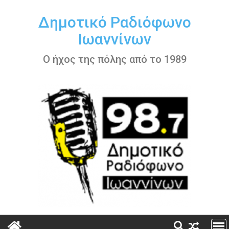
Περάστε
στο
Δημοτικό Ραδιόφωνο
περιεχόμενο
Ιωαννίνων
Ο ήχος της πόλης από το 1989