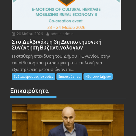
20 Μαΐου 2026
admin admin
Στο Δελβινάκι η 3η Διεπιστημονική
Συνάντηση Βυζαντινολόγων
Η σταθερή επένδυση του Δήμου Πωγωνίου στην
εκπαίδευση και η στρατηγική του επιλογή για
εξωστρέφεια μετουσιώνονται...
Ενδιαφέρουσες Ιστορίες
Επικαιρότητα
Νέα των Δήμων
Επικαιρότητα