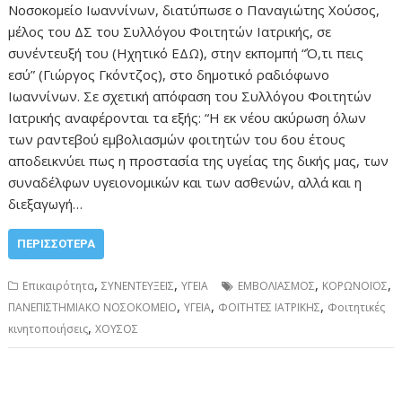
Νοσοκομείο Ιωαννίνων, διατύπωσε ο Παναγιώτης Χούσος,
μέλος του ΔΣ του Συλλόγου Φοιτητών Ιατρικής, σε
συνέντευξή του (Ηχητικό ΕΔΩ), στην εκπομπή “Ό,τι πεις
εσύ” (Γιώργος Γκόντζος), στο δημοτικό ραδιόφωνο
Ιωαννίνων. Σε σχετική απόφαση του Συλλόγου Φοιτητών
Ιατρικής αναφέρονται τα εξής: “Η εκ νέου ακύρωση όλων
των ραντεβού εμβολιασμών φοιτητών του 6ου έτους
αποδεικνύει πως η προστασία της υγείας της δικής μας, των
συναδέλφων υγειονομικών και των ασθενών, αλλά και η
διεξαγωγή…
ΠΕΡΙΣΣΌΤΕΡΑ
,
,
,
,
Επικαιρότητα
ΣΥΝΕΝΤΕΥΞΕΙΣ
ΥΓΕΙΑ
ΕΜΒΟΛΙΑΣΜΟΣ
ΚΟΡΩΝΟΪΟΣ
,
,
,
ΠΑΝΕΠΙΣΤΗΜΙΑΚΟ ΝΟΣΟΚΟΜΕΙΟ
ΥΓΕΙΑ
ΦΟΙΤΗΤΕΣ ΙΑΤΡΙΚΗΣ
Φοιτητικές
,
κινητοποιήσεις
ΧΟΥΣΟΣ