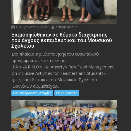
6 Αυγούστου 2026
admin admin
Eπιμορφώθηκαν σε θέματα διαχείρισης
του άγχους εκπαιδευτικοί του Μουσικού
Σχολείου
Στο πλαίσιο της υλοποίησης του ευρωπαϊκού
προγράμματος Erasmus+ με
τίτλο «A.R.M.ON.I.A.: Anxiety’s Relief and Management
On Inclusive Activities for Teachers and Students»,
τρεις εκπαιδευτικοί του Μουσικού Σχολείου
Ιωαννίνων συμμετείχαν...
Ενδιαφέρουσες Ιστορίες
Επικαιρότητα