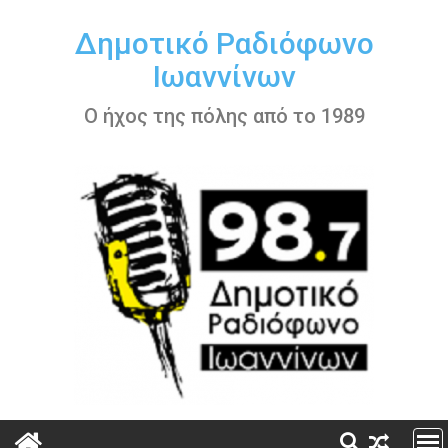
Περάστε
στο
Δημοτικό Ραδιόφωνο
περιεχόμενο
Ιωαννίνων
Ο ήχος της πόλης από το 1989