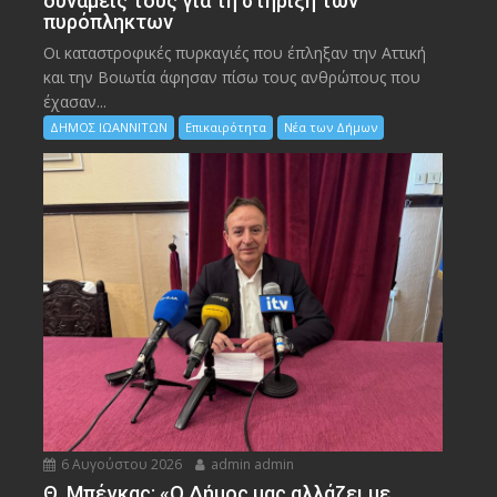
δυνάμεις τους για τη στήριξη των
πυρόπληκτων
Οι καταστροφικές πυρκαγιές που έπληξαν την Αττική
και την Bοιωτία άφησαν πίσω τους ανθρώπους που
έχασαν...
ΔΗΜΟΣ ΙΩΑΝΝΙΤΩΝ
Επικαιρότητα
Νέα των Δήμων
6 Αυγούστου 2026
admin admin
Θ. Μπέγκας: «Ο Δήμος μας αλλάζει με