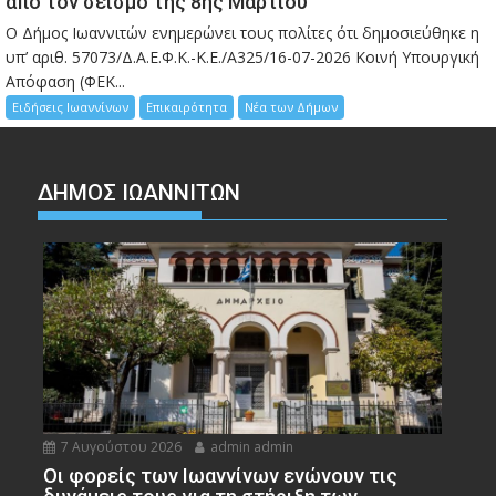
από τον σεισμό της 8ης Μαρτίου
Ο Δήμος Ιωαννιτών ενημερώνει τους πολίτες ότι δημοσιεύθηκε η
υπ’ αριθ. 57073/Δ.Α.Ε.Φ.Κ.-Κ.Ε./Α325/16-07-2026 Κοινή Υπουργική
Απόφαση (ΦΕΚ...
Ειδήσεις Ιωαννίνων
Επικαιρότητα
Νέα των Δήμων
ΔΗΜΟΣ ΙΩΑΝΝΙΤΩΝ
7 Αυγούστου 2026
admin admin
Οι φορείς των Ιωαννίνων ενώνουν τις