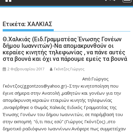
Ετικέτα:
ΧΑΛΚΙΑΣ
Θ.Χαλκιάς (Ειδ.Γραμματέας Ένωσης Γονέων
δήμου Ιωαννιτών)-Να απομακρυνθούν οι
κεραίες κινητής τηλεφωνίας , να πάνε αυτές
στα βουνά και όχι να πάρουμε εμείς τα βουνά
2 Φεβρουαρίου 2017
Γκόντζος Γιώργος
Από:Γιώργος
Γκόντζος(ggontzos@yahoo.gr)–Στην κινητοποίηση που
έγινε σήμερα στην Ανατολή ,μαθητών και γονέων για την
απομάκρυνση κεραιών εταιριών κινητής τηλεφωνίας
,αναφέρθηκε ο Θωμάς Χαλκιάς Ειδικός Γραμματέας της
Ένωσης Γονέων του δήμου Ιωαννιτών, σε παρέμβασή του
στην εκπομπή “ό,τι πεις εσύ” (Γιώργος Γκόντζος) ,στο
δημοτικό ραδιόφωνο Ιωαννίνων.Ανέφερε πως συμμετείχαν