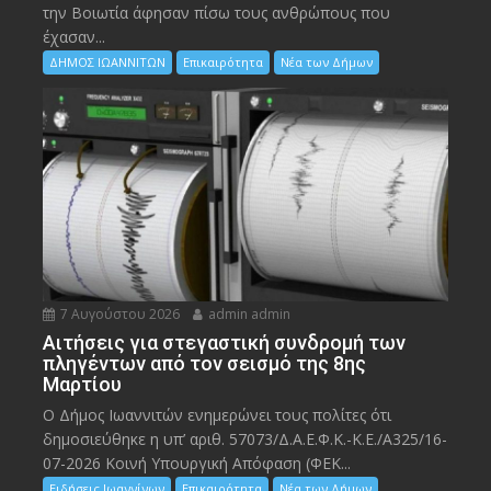
την Bοιωτία άφησαν πίσω τους ανθρώπους που
έχασαν...
ΔΗΜΟΣ ΙΩΑΝΝΙΤΩΝ
Επικαιρότητα
Νέα των Δήμων
7 Αυγούστου 2026
admin admin
Αιτήσεις για στεγαστική συνδρομή των
πληγέντων από τον σεισμό της 8ης
Μαρτίου
Ο Δήμος Ιωαννιτών ενημερώνει τους πολίτες ότι
δημοσιεύθηκε η υπ’ αριθ. 57073/Δ.Α.Ε.Φ.Κ.-Κ.Ε./Α325/16-
07-2026 Κοινή Υπουργική Απόφαση (ΦΕΚ...
Ειδήσεις Ιωαννίνων
Επικαιρότητα
Νέα των Δήμων