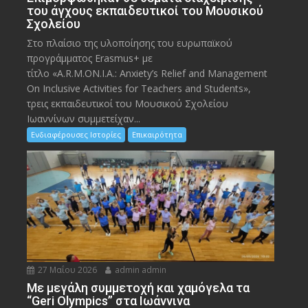
του άγχους εκπαιδευτικοί του Μουσικού
Σχολείου
Στο πλαίσιο της υλοποίησης του ευρωπαϊκού
προγράμματος Erasmus+ με
τίτλο «A.R.M.ON.I.A.: Anxiety’s Relief and Management
On Inclusive Activities for Teachers and Students»,
τρεις εκπαιδευτικοί του Μουσικού Σχολείου
Ιωαννίνων συμμετείχαν...
Ενδιαφέρουσες Ιστορίες
Επικαιρότητα
27 Μαΐου 2026
admin admin
Με μεγάλη συμμετοχή και χαμόγελα τα
“Geri Olympics” στα Ιωάννινα