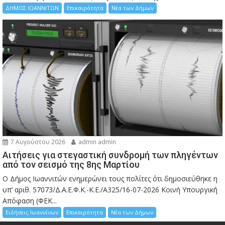
ΔΗΜΟΣ ΙΩΑΝΝΙΤΩΝ
Επικαιρότητα
Νέα των Δήμων
7 Αυγούστου 2026
admin admin
Αιτήσεις για στεγαστική συνδρομή των πληγέντων
από τον σεισμό της 8ης Μαρτίου
Ο Δήμος Ιωαννιτών ενημερώνει τους πολίτες ότι δημοσιεύθηκε η
υπ’ αριθ. 57073/Δ.Α.Ε.Φ.Κ.-Κ.Ε./Α325/16-07-2026 Κοινή Υπουργική
Απόφαση (ΦΕΚ...
Ειδήσεις Ιωαννίνων
Επικαιρότητα
Νέα των Δήμων