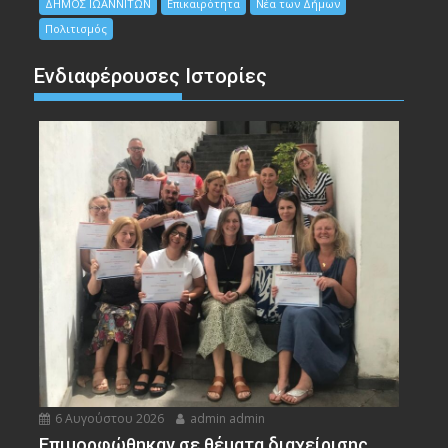
ΔΗΜΟΣ ΙΩΑΝΝΙΤΩΝ
Επικαιρότητα
Νέα των Δήμων
Πολιτισμός
Ενδιαφέρουσες Ιστορίες
6 Αυγούστου 2026
admin admin
Eπιμορφώθηκαν σε θέματα διαχείρισης