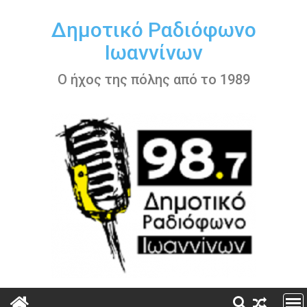
Περάστε
στο
Δημοτικό Ραδιόφωνο
περιεχόμενο
Ιωαννίνων
Ο ήχος της πόλης από το 1989