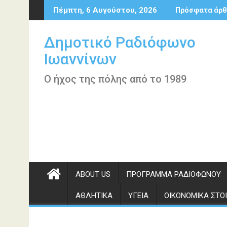
Περάστε
Πέμπτη, 6 Αυγούστου, 2026
Πρόσφατα άρθ
στο
περιεχόμενο
Δημοτικό Ραδιόφωνο
Ιωαννίνων
Ο ήχος της πόλης από το 1989
ABOUT US
ΠΡΌΓΡΑΜΜΑ ΡΑΔΙΟΦΏΝΟΥ
ΑΘΛΗΤΙΚΆ
ΥΓΕΊΑ
ΟΙΚΟΝΟΜΙΚΆ ΣΤΟΙ