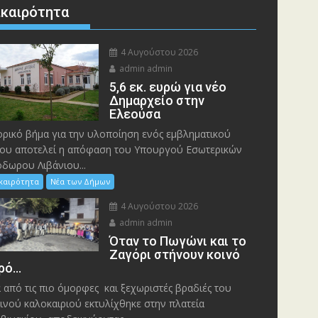
ικαιρότητα
4 Αυγούστου 2026
admin admin
5,6 εκ. ευρώ για νέο
Δημαρχείο στην
Ελεούσα
ορικό βήμα για την υλοποίηση ενός εμβληματικού
ου αποτελεί η απόφαση του Υπουργού Εσωτερικών
δωρου Λιβάνιου...
ικαιρότητα
Νέα των Δήμων
4 Αυγούστου 2026
admin admin
Όταν το Πωγώνι και το
Ζαγόρι στήνουν κοινό
ρό…
 από τις πιο όμορφες και ξεχωριστές βραδιές του
ινού καλοκαιριού εκτυλίχθηκε στην πλατεία