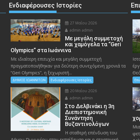
Ενδιαφέρουσες Ιστορίες
Επ
27 Μαΐου 2026
admin admin
Με μεγάλη συμμετοχή
και χαμόγελα τα “Geri
Olympics” στα Ιωάννινα
Με ιδιαίτερη επιτυχία και μεγάλη συμμετοχή
Ιστ
πραγματοποιήθηκαν για δεύτερη συνεχόμενη χρονιά τα
έργ
“Geri Olympics”, η ξεχωριστή...
Θεό
ΔΗΜΟΣ ΙΩΑΝΝΙΤΩΝ
Ενδιαφέρουσες Ιστορίες
Επ
20 Μαΐου 2026
admin admin
Στο Δελβινάκι η 3η
Διεπιστημονική
Συνάντηση
χο
Βυζαντινολόγων
Μια
Η σταθερή επένδυση του
φετ
Δήμου Πωγωνίου στην εκπαίδευση και η στρατηγική