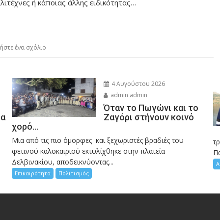
αλλιτέχνες ή κάποιας άλλης ειδικότητας…
ήστε ένα σχόλιο
4 Αυγούστου 2026
admin admin
Όταν το Πωγώνι και το
σα
Ζαγόρι στήνουν κοινό
χορό…
Μια από τις πιο όμορφες και ξεχωριστές βραδιές του
η
τ
φετινού καλοκαιριού εκτυλίχθηκε στην πλατεία
Π
Δελβινακίου, αποδεικνύοντας...
Α
Επικαιρότητα
Πολιτισμός