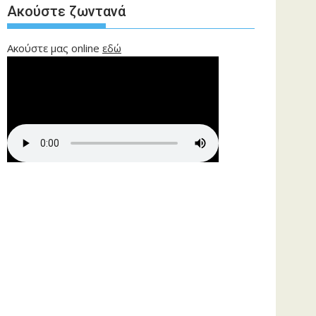
Ακούστε ζωντανά
Ακούστε μας online
εδώ