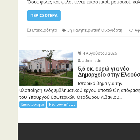
Όσες φίλες και φίλοι είναι εικαστικοί, μουσικοί, κ
ΠΕΡΙΣΣΌΤΕΡΑ
Επικαιρότητα
3η Πανηπειρωτική Οικογιόρτη
Αφ
4 Αυγούστου 2026
admin admin
5,6 εκ. ευρώ για νέο
Δημαρχείο στην Ελεού
Ιστορικό βήμα για την
υλοποίηση ενός εμβληματικού έργου αποτελεί η απόφασ
του Υπουργού Εσωτερικών Θεόδωρου Λιβάνιου...
Επικαιρότητα
Νέα των Δήμων