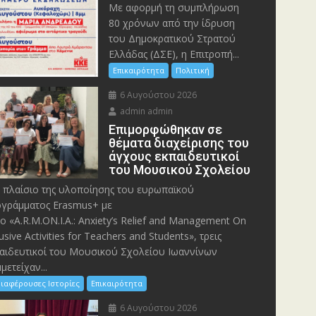
Με αφορμή τη συμπλήρωση
80 χρόνων από την ίδρυση
του Δημοκρατικού Στρατού
Ελλάδας (ΔΣΕ), η Επιτροπή...
Επικαιρότητα
Πολιτική
6 Αυγούστου 2026
admin admin
Eπιμορφώθηκαν σε
θέματα διαχείρισης του
άγχους εκπαιδευτικοί
του Μουσικού Σχολείου
 πλαίσιο της υλοποίησης του ευρωπαϊκού
γράμματος Erasmus+ με
λο «A.R.M.ON.I.A.: Anxiety’s Relief and Management On
lusive Activities for Teachers and Students», τρεις
αιδευτικοί του Μουσικού Σχολείου Ιωαννίνων
μετείχαν...
ιαφέρουσες Ιστορίες
Επικαιρότητα
6 Αυγούστου 2026