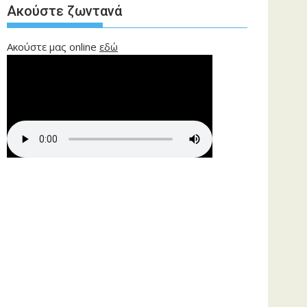
Ακούστε ζωντανά
Ακούστε μας online
εδώ