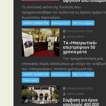
αφήνουν αποτύπωμα
Τη συνολική εικόνα της δουλειάς που
πραγματοποιήθηκε τον Ιούλιο και τις πρώτες ημέρες τ
Αυγούστου παρουσίασε...
ΔΗΜΟΣ ΙΩΑΝΝΙΤΩΝ
Επικαιρότητα
Νέα των Δήμων
6 Αυγούστου 2026
admin admin
Tα «Ηπειρωτικά»
επιστρέφουν 50
χρόνια μετά
Την πραγματοποίηση μιας
επετειακής σειράς εκδηλώσεων με στόχο την αναβίωσ
των «Ηπειρωτικών», πενήντα χρόνια μετά την...
ΔΗΜΟΣ ΙΩΑΝΝΙΤΩΝ
Επικαιρότητα
Νέα των Δήμων
Πολιτισμός
4 Αυγούστου 2026
admin admin
Σύμβαση για έργα
υποδομής 400.000