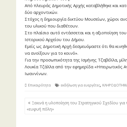
Από πλευράς Δημοτικής Αρχής καταβλήθηκε και κατ
δύο αρχοντικών.
Στόχος η δημιουργία δικτύου Μουσείων, χώροι ανοι
του υλικού που διαθέτουν.
Στο πλαίσιο αυτό εντάσσεται και η αξιοποίηση του
Ιστορικού Αρχείου του Δήμου.
Εμείς ως Δημοτική Αρχή δεσμευόμαστε ότι θα κινη
να ανοίξουν για το κοινό».
Για την προσωπικότητα της Ισμήνης Τζαβέλλα, μίλη
Λουκία Τζάλλα από την εφημερίδα «Ηπειρωτικός Α
Ιωαννίνων.
,
Επικαιρότητα
εκδήλωση για ευεργέτες
ΚΛΗΡΟΔΟΤΗΜ
Πλοήγηση
Ξεκινά η υλοποίηση του Στρατηγικού Σχεδίου για 
άρθρων
«ευφυή πόλη»