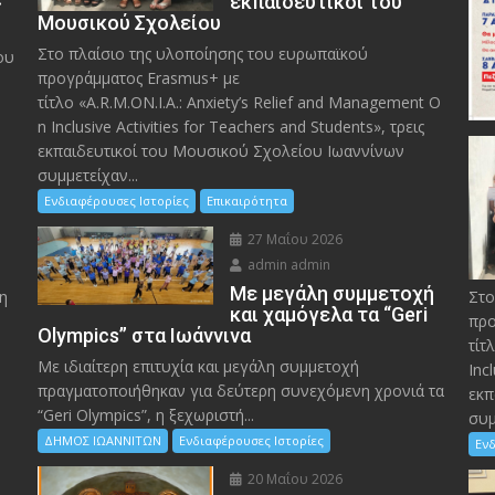
»
εκπαιδευτικοί του
Μουσικού Σχολείου
Στο πλαίσιο της υλοποίησης του ευρωπαϊκού
ου
προγράμματος Erasmus+ με
τίτλο «A.R.M.ON.I.A.: Anxiety’s Relief and Management O
n Inclusive Activities for Teachers and Students», τρεις
εκπαιδευτικοί του Μουσικού Σχολείου Ιωαννίνων
συμμετείχαν...
Ενδιαφέρουσες Ιστορίες
Επικαιρότητα
27 Μαΐου 2026
admin admin
Με μεγάλη συμμετοχή
η
Στο
και χαμόγελα τα “Geri
προ
Olympics” στα Ιωάννινα
τίτ
Με ιδιαίτερη επιτυχία και μεγάλη συμμετοχή
Inc
πραγματοποιήθηκαν για δεύτερη συνεχόμενη χρονιά τα
εκπ
“Geri Olympics”, η ξεχωριστή...
συμ
ΔΗΜΟΣ ΙΩΑΝΝΙΤΩΝ
Ενδιαφέρουσες Ιστορίες
Ενδ
20 Μαΐου 2026