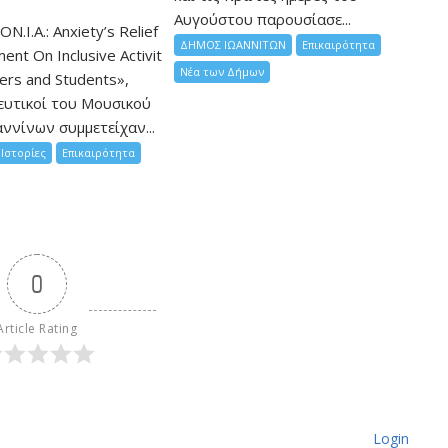
Αυγούστου παρουσίασε...
ON.I.A.: Anxiety’s Relief
ΔΗΜΟΣ ΙΩΑΝΝΙΤΩΝ
Επικαιρότητα
nt On Inclusive Activit
Νέα των Δήμων
hers and Students»,
ευτικοί του Μουσικού
ννίνων συμμετείχαν...
Ιστορίες
Επικαιρότητα
0
Article Rating
Login