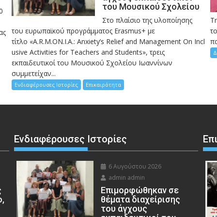
του Μουσικού Σχολείου
0
Στο πλαίσιο της υλοποίησης
Τ
του ευρωπαϊκού προγράμματος Erasmus+ με
το
ας
τίτλο «A.R.M.ON.I.A.: Anxiety’s Relief and Management On Incl
πα
usive Activities for Teachers and Students», τρεις
Δ
εκπαιδευτικοί του Μουσικού Σχολείου Ιωαννίνων
συμμετείχαν...
Ενδιαφέρουσες Ιστορίες
Επικαιρότητα
Ενδιαφέρουσες Ιστορίες
Επ
6 Αυγούστου 2026
admin admin
ς
Eπιμορφώθηκαν σε
ο,
θέματα διαχείρισης
του άγχους