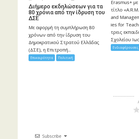
Erasmus+ με
Διήμερο εκδηλώσεων για τα
τίτλο «A.R.M.
80 χρόνια από την ίδρυση του
and Manageme
ΔΣΕ
ies for Teac
Με αφορμή τη συμπλήρωση 80
τρεις εκπαιδ
χρόνων από την ίδρυση του
Σχολείου Ιωα
Δημοκρατικού Στρατού Ελλάδας
Ενδιαφέρουσες 
(ΔΣΕ), η Επιτροπή...
Επικαιρότητα
Πολιτική
Subscribe