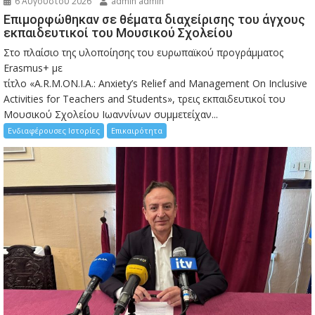
6 Αυγούστου 2026
admin admin
Eπιμορφώθηκαν σε θέματα διαχείρισης του άγχους
εκπαιδευτικοί του Μουσικού Σχολείου
Στο πλαίσιο της υλοποίησης του ευρωπαϊκού προγράμματος
Erasmus+ με
τίτλο «A.R.M.ON.I.A.: Anxiety’s Relief and Management On Inclusive
Activities for Teachers and Students», τρεις εκπαιδευτικοί του
Μουσικού Σχολείου Ιωαννίνων συμμετείχαν...
Ενδιαφέρουσες Ιστορίες
Επικαιρότητα