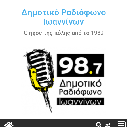
Περάστε
στο
Δημοτικό Ραδιόφωνο
περιεχόμενο
Ιωαννίνων
Ο ήχος της πόλης από το 1989