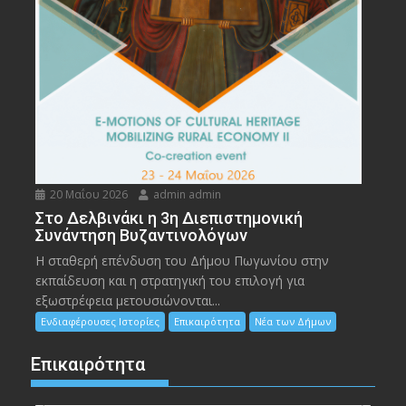
20 Μαΐου 2026
admin admin
Στο Δελβινάκι η 3η Διεπιστημονική
Συνάντηση Βυζαντινολόγων
Η σταθερή επένδυση του Δήμου Πωγωνίου στην
εκπαίδευση και η στρατηγική του επιλογή για
εξωστρέφεια μετουσιώνονται...
Ενδιαφέρουσες Ιστορίες
Επικαιρότητα
Νέα των Δήμων
Επικαιρότητα