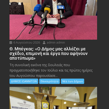
6 Αυγούστου 2026
admin admin
Θ. Μπέγκας: «Ο Δήμος μας αλλάζει με
σχέδιο, επιμονή και έργα που αφήνουν
αποτύπωμα»
Τη συνολική εικόνα της δουλειάς που
πραγματοποιήθηκε τον Ιούλιο και τις πρώτες ημέρες
του Αυγούστου παρουσίασε...
ΔΗΜΟΣ ΙΩΑΝΝΙΤΩΝ
Επικαιρότητα
Νέα των Δήμων