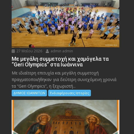
27 Μαΐου 2026
admin admin
Με μεγάλη συμμετοχή και χαμόγελα τα
“Geri Olympics” στα Ιωάννινα
Με ιδιαίτερη επιτυχία και μεγάλη συμμετοχή
πραγματοποιήθηκαν για δεύτερη συνεχόμενη χρονιά
τα “Geri Olympics”, η ξεχωριστή...
ΔΗΜΟΣ ΙΩΑΝΝΙΤΩΝ
Ενδιαφέρουσες Ιστορίες