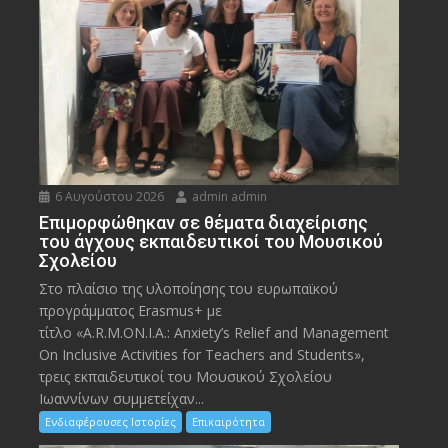
6 Αυγούστου 2026
admin admin
Eπιμορφώθηκαν σε θέματα διαχείρισης
του άγχους εκπαιδευτικοί του Μουσικού
Σχολείου
Στο πλαίσιο της υλοποίησης του ευρωπαϊκού
προγράμματος Erasmus+ με
τίτλο «A.R.M.ON.I.A.: Anxiety’s Relief and Management
On Inclusive Activities for Teachers and Students»,
τρεις εκπαιδευτικοί του Μουσικού Σχολείου
Ιωαννίνων συμμετείχαν...
Ενδιαφέρουσες Ιστορίες
Επικαιρότητα