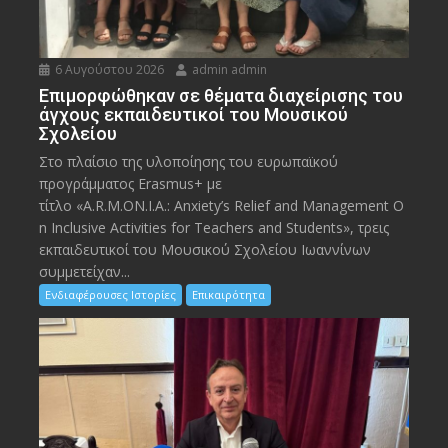
6 Αυγούστου 2026
admin admin
Eπιμορφώθηκαν σε θέματα διαχείρισης του
άγχους εκπαιδευτικοί του Μουσικού
Σχολείου
Στο πλαίσιο της υλοποίησης του ευρωπαϊκού
προγράμματος Erasmus+ με
τίτλο «A.R.M.ON.I.A.: Anxiety’s Relief and Management O
n Inclusive Activities for Teachers and Students», τρεις
εκπαιδευτικοί του Μουσικού Σχολείου Ιωαννίνων
συμμετείχαν...
Ενδιαφέρουσες Ιστορίες
Επικαιρότητα