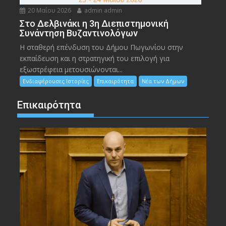
20 Μαΐου 2026
admin admin
Στο Δελβινάκι η 3η Διεπιστημονική
Συνάντηση Βυζαντινολόγων
Η σταθερή επένδυση του Δήμου Πωγωνίου στην
εκπαίδευση και η στρατηγική του επιλογή για
εξωστρέφεια μετουσιώνονται...
Ενδιαφέρουσες Ιστορίες
Επικαιρότητα
Νέα των Δήμων
Επικαιρότητα