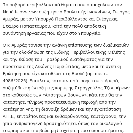
Τα σοβαρά περιβαλλοντικά θέματα που απασχολούν τον
Νομό Ιωαννίνων συζήτησε ο Βουλευτής Ιωαννίνων, Γιώργος
Αμυράς, με τον Υπουργό Περιβάλλοντος και Ενέργειας,
Σταύρο Παπασταύρου, κατά την πολύ αποδοτική
συνάντηση εργασίας που είχαν στο Υπουργείο.
Ο κ. Αμυράς τόνισε την ανάγκη επίσπευσης των διαδικασιών
για την ολοκλήρωση της Ειδικής Περιβαλλοντικής Μελέτης
και την έκδοση του Προεδρικού Διατάγματος για την
προστασία της Λεκάνης Παμβώτιδας, μετά και τη σχετική
Ερώτηση που είχε καταθέσει στη Βουλή (αρ. πρωτ.:
4986/2025). Επιπλέον, κατόπιν πρότασης του κ. Αμυρά,
συζητήθηκε η ένταξη της κορυφής Στρογγούλας Τζουμέρκων
στο καθεστώς των «Απάτητων Βουνών», κάτι που θα την
καταστήσει πλήρως προστατευόμενη περιοχή από την
κατάτμηση γης, τη διάνοιξη δρόμων και την εγκατάσταση
Α.Π.Ε., επιτρέποντας και ενθαρρύνοντας, ταυτόχρονα, την
ήπια ανθρωπογενή δραστηριότητα, όπως τον οικολογικό
τουρισμό και την βιώσιμη διαχείριση του οικοσυστήματος.