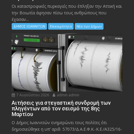
Οι καταστροφικές πυρκαγιές που έπληξαν την Αττική και
την Bοιωτία άφησαν πίσω τους ανθρώπους που
έχασαν...
ΔΗΜΟΣ ΙΩΑΝΝΙΤΩΝ
Επικαιρότητα
Νέα των Δήμων
7 Αυγούστου 2026
admin admin
Αιτήσεις για στεγαστική συνδρομή των
πληγέντων από τον σεισμό της 8ης
Μαρτίου
Ο Δήμος Ιωαννιτών ενημερώνει τους πολίτες ότι
δημοσιεύθηκε η υπ’ αριθ. 57073/Δ.Α.Ε.Φ.Κ.-Κ.Ε./Α325/16-