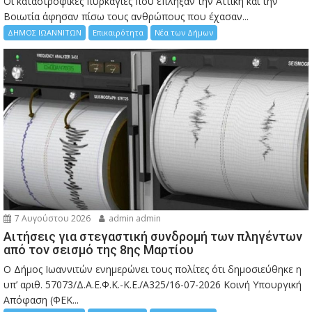
Οι καταστροφικές πυρκαγιές που έπληξαν την Αττική και την
Bοιωτία άφησαν πίσω τους ανθρώπους που έχασαν...
ΔΗΜΟΣ ΙΩΑΝΝΙΤΩΝ
Επικαιρότητα
Νέα των Δήμων
7 Αυγούστου 2026
admin admin
Αιτήσεις για στεγαστική συνδρομή των πληγέντων
από τον σεισμό της 8ης Μαρτίου
Ο Δήμος Ιωαννιτών ενημερώνει τους πολίτες ότι δημοσιεύθηκε η
υπ’ αριθ. 57073/Δ.Α.Ε.Φ.Κ.-Κ.Ε./Α325/16-07-2026 Κοινή Υπουργική
Απόφαση (ΦΕΚ...