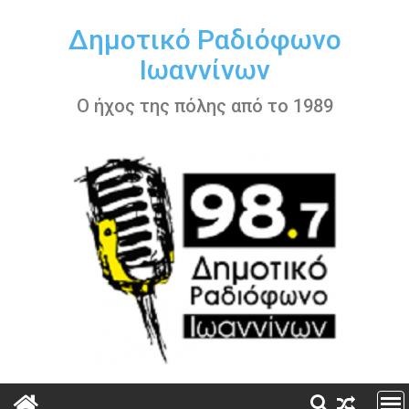
Περάστε
στο
Δημοτικό Ραδιόφωνο
περιεχόμενο
Ιωαννίνων
Ο ήχος της πόλης από το 1989