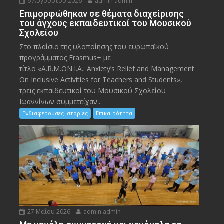
6 Αυγούστου 2026
admin admin
Eπιμορφώθηκαν σε θέματα διαχείρισης
του άγχους εκπαιδευτικοί του Μουσικού
Σχολείου
Στο πλαίσιο της υλοποίησης του ευρωπαϊκού
προγράμματος Erasmus+ με
τίτλο «A.R.M.ON.I.A.: Anxiety’s Relief and Management
On Inclusive Activities for Teachers and Students»,
τρεις εκπαιδευτικοί του Μουσικού Σχολείου
Ιωαννίνων συμμετείχαν...
Ενδιαφέρουσες Ιστορίες
Επικαιρότητα
27 Μαΐου 2026
admin admin