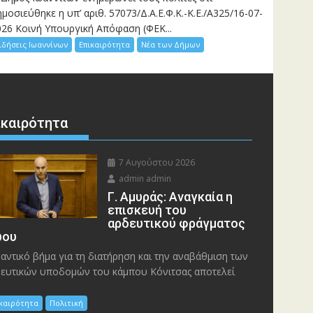
μοσιεύθηκε η υπ’ αριθ. 57073/Δ.Α.Ε.Φ.Κ.-Κ.Ε./Α325/16-07-
026 Κοινή Υπουργική Απόφαση (ΦΕΚ...
ιδήσεις Ιωαννίνων
Επικαιρότητα
Νέα των Δήμων
ικαιρότητα
7 Αυγούστου 2026
admin admin
Γ. Αμυράς: Αναγκαία η
επισκευή του
αρδευτικού φράγματος
ου
αντικό βήμα για τη διατήρηση και την αναβάθμιση των
ευτικών υποδομών του κάμπου Κόνιτσας αποτελεί
ικαιρότητα
Πολιτική