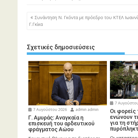
Πλοήγηση
Συνάντηση Ν. Γκόντα με πρόεδρο του ΚΤΕΛ Ιωανν
άρθρων
Γ.Γκίκα
Σχετικές δημοσιεύσεις
7 Αυγούστου
7 Αυγούστου 2026
admin admin
Οι φορείς
ενώνουν τ
Γ. Αμυράς: Αναγκαία η
για τη στή
επισκευή του αρδευτικού
πυρόπληκ
φράγματος Αώου
Οι καταστρο