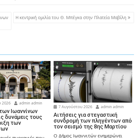
ίνων
Η κεντρική ομιλία του Θ. Μπέγκα στην Πλατεία Μαβίλη
 2026
admin admin
7 Αυγούστου 2026
admin admin
 των Ιωαννίνων
Αιτήσεις για στεγαστική
ις δυνάμεις τους
συνδρομή των πληγέντων από
ριξη των
τον σεισμό της 8ης Μαρτίου
των
Ο Δήμος Ιωαννιτών ενημερώνει
φικές πυρκαγιές που