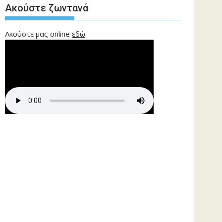
Ακούστε ζωντανά
Ακούστε μας online
εδώ