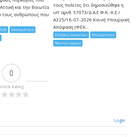
τους πολίτες ότι δημοσιεύθηκε η
Αττική και την Bοιωτία
υπ’ αριθ. 57073/Δ.Α.Ε.Φ.Κ.-Κ.Ε./
ω τους ανθρώπους που
Α325/16-07-2026 Κοινή Υπουργική
Απόφαση (ΦΕΚ...
ΤΩΝ
Επικαιρότητα
Ειδήσεις Ιωαννίνων
Επικαιρότητα
Νέα των Δήμων
0
Article Rating
Login