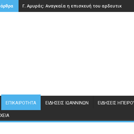
Γ. Αμυράς: Αναγκαία η επισκευή του αρδευτικού 
 άρθρα
ΕΠΙΚΑΙΡΌΤΗΤΑ
ΕΙΔΉΣΕΙΣ ΙΩΑΝΝΊΝΩΝ
ΕΙΔΉΣΕΙΣ ΗΠΕΊΡΟ
ΧΕΊΑ