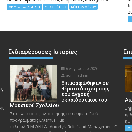
δη
ΔΗΜΟΣ ΙΩΑΝΝΙΤΩΝ
Επικαιρότητα
Νέα των Δήμων
2
Ε
Ενδιαφέρουσες Ιστορίες
Επ
6 Αυγούστου 2026
admin admin
Eπιμορφώθηκαν σε
ις
θέματα διαχείρισης
του άγχους
εκπαιδευτικοί του
Αώ
Μουσικού Σχολείου
αι
Σημ
Στο πλαίσιο της υλοποίησης του ευρωπαϊκού
αρδ
προγράμματος Erasmus+ με
η...
τίτλο «A.R.M.ON.I.A.: Anxiety’s Relief and Management O
Επ