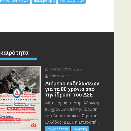
ΗΜΟΣ ΙΩΑΝΝΙΤΩΝ
Επικαιρότητα
Νέα των Δήμων
ικαιρότητα
6 Αυγούστου 2026
admin admin
Διήμερο εκδηλώσεων
για τα 80 χρόνια από
την ίδρυση του ΔΣΕ
Με αφορμή τη συμπλήρωση
80 χρόνων από την ίδρυση
του Δημοκρατικού Στρατού
Ελλάδας (ΔΣΕ), η Επιτροπή...
Επικαιρότητα
Πολιτική