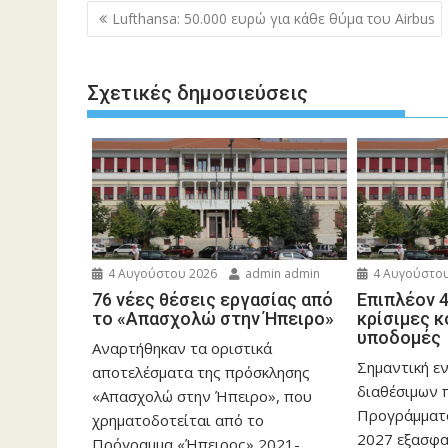
Πλοήγηση
Lufthansa: 50.000 ευρώ για κάθε θύμα του Airbus
άρθρων
Σχετικές δημοσιεύσεις
4 Αυγούστου 2026
admin admin
4 Αυγούστου
76 νέες θέσεις εργασίας από
Επιπλέον 4
το «Απασχολώ στην Ήπειρο»
κρίσιμες 
υποδομές 
Αναρτήθηκαν τα οριστικά
Σημαντική ε
αποτελέσματα της πρόσκλησης
διαθέσιμων 
«Απασχολώ στην Ήπειρο», που
Προγράμματ
χρηματοδοτείται από το
2027 εξασφα
Πρόγραμμα «Ήπειρος» 2021-