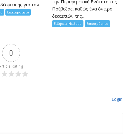
την Περιφερειακή Ενότητα της
δέσμευσης για τον...
Πρέβεζας, καθώς ένα όνειρο
ου
Επικαιρότητα
δεκαετιών της...
Ειδήσεις Ηπείρου
Επικαιρότητα
0
Article Rating
Login