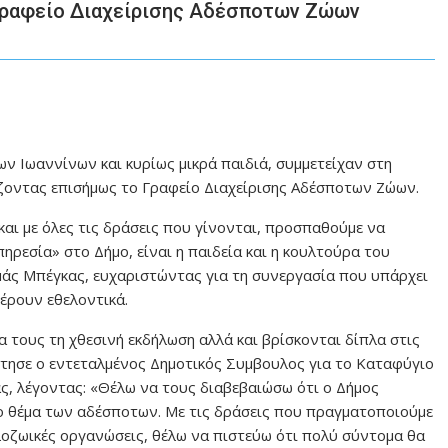
Γραφείο Διαχείρισης Αδέσποτων Ζώων
ν Ιωαννίνων και κυρίως μικρά παιδιά, συμμετείχαν στη
ζοντας επισήμως το Γραφείο Διαχείρισης Αδέσποτων Ζώων.
και με όλες τις δράσεις που γίνονται, προσπαθούμε να
ρεσία» στο Δήμο, είναι η παιδεία και η κουλτούρα του
άς Μπέγκας, ευχαριστώντας για τη συνεργασία που υπάρχει
έρουν εθελοντικά.
 τους τη χθεσινή εκδήλωση αλλά και βρίσκονται δίπλα στις
στησε ο εντεταλμένος Δημοτικός Συμβουλος για το Καταφύγιο
 λέγοντας: «Θέλω να τους διαβεβαιώσω ότι ο Δήμος
το θέμα των αδέσποτων. Με τις δράσεις που πραγματοποιούμε
ιλοζωικές οργανώσεις, θέλω να πιστεύω ότι πολύ σύντομα θα