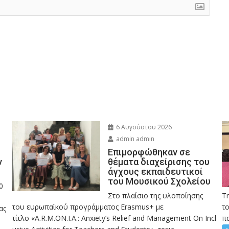
6 Αυγούστου 2026
admin admin
Eπιμορφώθηκαν σε
ν
θέματα διαχείρισης του
άγχους εκπαιδευτικοί
του Μουσικού Σχολείου
0
Στο πλαίσιο της υλοποίησης
Τ
του ευρωπαϊκού προγράμματος Erasmus+ με
το
ας
τίτλο «A.R.M.ON.I.A.: Anxiety’s Relief and Management On Incl
πα