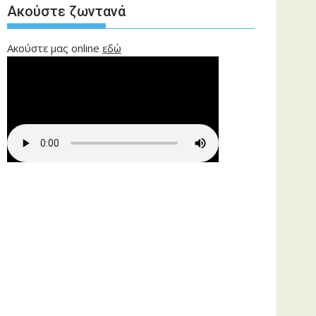
Ακούστε ζωντανά
Ακούστε μας online
εδώ