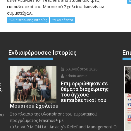
usive Activities for Teachers and Students», τρεις
Δ
εκπαιδευτικοί του Μουσικού Σχολείου Ιωαννίνων
συμμετείχαν...
Ενδιαφέρουσες Ιστορίες
Επικαιρότητα
Ενδιαφέρουσες Ιστορίες
Επ
6 Αυγούστου 2026
admin admin
ς
Eπιμορφώθηκαν σε
ο,
θέματα διαχείρισης
του άγχους
»
εκπαιδευτικοί του
Μουσικού Σχολείου
Στο πλαίσιο της υλοποίησης του ευρωπαϊκού
ου
προγράμματος Erasmus+ με
τίτλο «A.R.M.ON.I.A.: Anxiety’s Relief and Management O