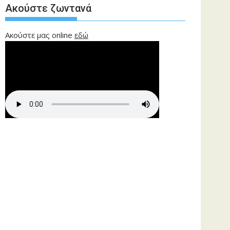
Ακούστε ζωντανά
Ακούστε μας online
εδώ