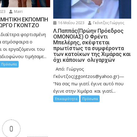
023
Mairi
ΤΙΜΗΤΙΚΗ ΕΚΠΟΜΠΗ
16 Μαΐου 2023
Γκόντζος Γιώργος
ΙΩΡΓΟ ΓΚΟΝΤΖΟ
Λ.Παππάς(Πρώην Πρόεδρος
ιδιαίτερα φορτισμένη
ΟΜΟΝΟΙΑΣ) Ο Φρέντι
ά ατμόσφαιρα ο
Μπελέρης, σκέφτεται
πρωτίστως τα συμφέροντα
ι οι εργαζόμενοι του
των κατοίκων της Χιμάρας και
αδιοφώνου τιμήσαμε...
όχι κάποιων ολιγαρχών
Πρόσωπα
Από: Γιώργος
Γκόντζος(ggontzos@yahoo.gr)—
“Να σας πω γιατί έγινε αυτό που
έγινε στην Χιμάρα και γιατί...
Επικαιρότητα
Πρόσωπα
0