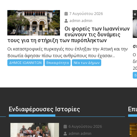
7 Αυγούστου 2026
admin admin
Οι φορείς των Ιωαννίνων
ενώνουν τις δυνάμεις
τους για τη στήριξη των πυρόπληκτων
σ
Οι καταστροφικές πυρκαγιές που έπληξαν την Αττική και την
Ο
Bοιωτία άφησαν πίσω τους ανθρώπους που έχασαν...
δη
ΔΗΜΟΣ ΙΩΑΝΝΙΤΩΝ
Επικαιρότητα
Νέα των Δήμων
2
Ε
Ενδιαφέρουσες Ιστορίες
Επ
6 Αυγούστου 2026
admin admin