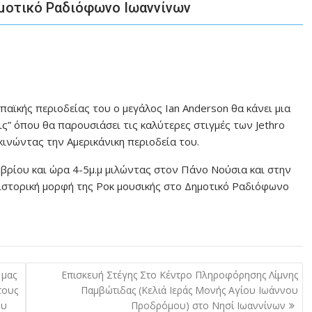
Δημοτικό Ραδιόφωνο Ιωαννίνων
αϊκής περιοδείας του ο μεγάλος Ian Anderson θα κάνει μια
ς” όπου θα παρουσιάσει τις καλύτερες στιγμές των Jethro
κινώντας την Αμερικάνικη περιοδεία του.
μβρίου και ώρα 4-5μ.μ μιλώντας στον Πάνο Νούσια και στην
ι ιστορική μορφή της Ροκ μουσικής στο Δημοτικό Ραδιόφωνο
 μας
Επισκευή Στέγης Στο Κέντρο Πληροφόρησης Λίμνης
τους
Παμβώτιδας (Κελιά Ιεράς Μονής Αγίου Ιωάννου
ου
Προδρόμου) στο Νησί Ιωαννίνων