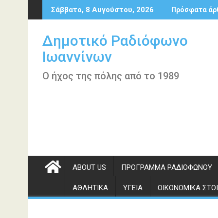
Περάστε
Σάββατο, 8 Αυγούστου, 2026
Πρόσφατα άρ
στο
περιεχόμενο
Δημοτικό Ραδιόφωνο
Ιωαννίνων
Ο ήχος της πόλης από το 1989
ABOUT US
ΠΡΌΓΡΑΜΜΑ ΡΑΔΙΟΦΏΝΟΥ
ΑΘΛΗΤΙΚΆ
ΥΓΕΊΑ
ΟΙΚΟΝΟΜΙΚΆ ΣΤΟΙ