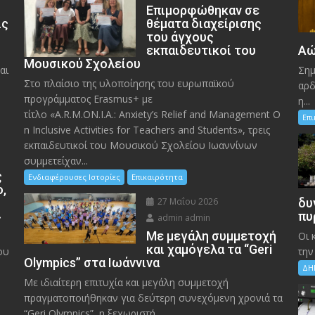
Eπιμορφώθηκαν σε
ις
θέματα διαχείρισης
του άγχους
εκπαιδευτικοί του
Αώ
Μουσικού Σχολείου
αι
Σημ
Στο πλαίσιο της υλοποίησης του ευρωπαϊκού
αρδ
προγράμματος Erasmus+ με
η...
τίτλο «A.R.M.ON.I.A.: Anxiety’s Relief and Management O
Επ
n Inclusive Activities for Teachers and Students», τρεις
εκπαιδευτικοί του Μουσικού Σχολείου Ιωαννίνων
συμμετείχαν...
ς
Ενδιαφέρουσες Ιστορίες
Επικαιρότητα
ο,
27 Μαΐου 2026
δυ
»
πυ
admin admin
Με μεγάλη συμμετοχή
Οι 
και χαμόγελα τα “Geri
ου
την
Olympics” στα Ιωάννινα
ΔΗ
Με ιδιαίτερη επιτυχία και μεγάλη συμμετοχή
πραγματοποιήθηκαν για δεύτερη συνεχόμενη χρονιά τα
“Geri Olympics”, η ξεχωριστή...