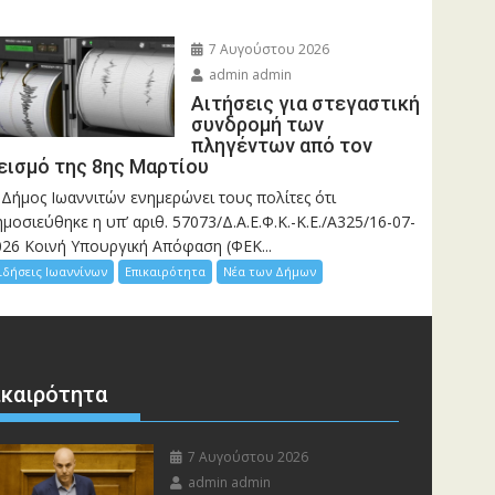
7 Αυγούστου 2026
admin admin
Αιτήσεις για στεγαστική
συνδρομή των
πληγέντων από τον
εισμό της 8ης Μαρτίου
 Δήμος Ιωαννιτών ενημερώνει τους πολίτες ότι
μοσιεύθηκε η υπ’ αριθ. 57073/Δ.Α.Ε.Φ.Κ.-Κ.Ε./Α325/16-07-
026 Κοινή Υπουργική Απόφαση (ΦΕΚ...
ιδήσεις Ιωαννίνων
Επικαιρότητα
Νέα των Δήμων
ικαιρότητα
7 Αυγούστου 2026
admin admin