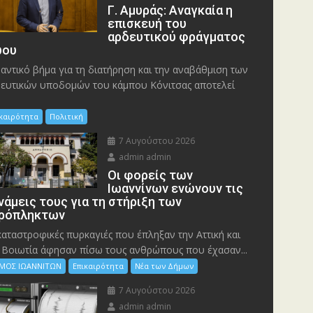
Γ. Αμυράς: Αναγκαία η
επισκευή του
αρδευτικού φράγματος
ου
αντικό βήμα για τη διατήρηση και την αναβάθμιση των
ευτικών υποδομών του κάμπου Κόνιτσας αποτελεί
ικαιρότητα
Πολιτική
7 Αυγούστου 2026
admin admin
Οι φορείς των
Ιωαννίνων ενώνουν τις
νάμεις τους για τη στήριξη των
ρόπληκτων
καταστροφικές πυρκαγιές που έπληξαν την Αττική και
 Bοιωτία άφησαν πίσω τους ανθρώπους που έχασαν...
ΜΟΣ ΙΩΑΝΝΙΤΩΝ
Επικαιρότητα
Νέα των Δήμων
7 Αυγούστου 2026
admin admin