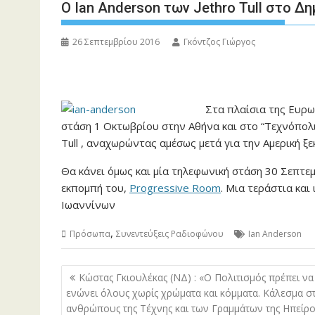
Ο Ian Anderson των Jethro Tull στο 
26 Σεπτεμβρίου 2016
Γκόντζος Γιώργος
Στα πλαίσια της Ευρωπ
στάση 1 Οκτωβρίου στην Αθήνα και στο “Τεχνόπολι
Tull , αναχωρώντας αμέσως μετά για την Αμερική ξε
Θα κάνει όμως και μία τηλεφωνική στάση 30 Σεπτε
εκπομπή του,
Progressive Room
. Μια τεράστια κα
Ιωαννίνων
,
Πρόσωπα
Συνεντεύξεις Ραδιοφώνου
Ian Anderson
Πλοήγηση
Κώστας Γκιουλέκας (ΝΔ) : «Ο Πολιτισμός πρέπει να
άρθρων
ενώνει όλους χωρίς χρώματα και κόμματα. Κάλεσμα σ
ανθρώπους της Τέχνης και των Γραμμάτων της Ηπείρ