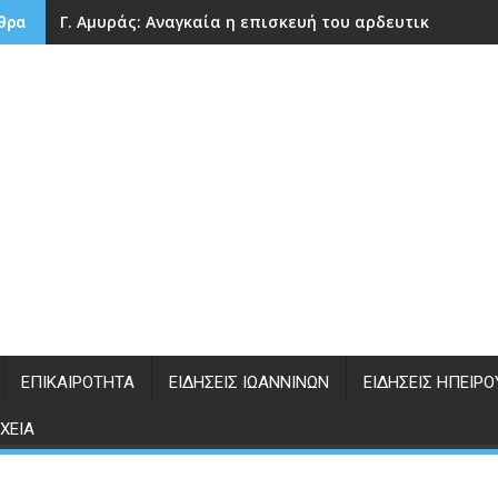
Γ. Αμυράς: Αναγκαία η επισκευή του αρδευτικού φρά
θρα
ΕΠΙΚΑΙΡΌΤΗΤΑ
ΕΙΔΉΣΕΙΣ ΙΩΑΝΝΊΝΩΝ
ΕΙΔΉΣΕΙΣ ΗΠΕΊΡΟ
ΧΕΊΑ