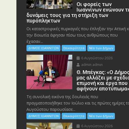
Οι φορείς των
Ιωαννίνων ενώνουν τ
δυνάμεις τους για τη στήριξη των
πυρόπληκτων
Οι καταστροφικές πυρκαγιές που έπληξαν την Αττική κ
την Bοιωτία άφησαν πίσω τους ανθρώπους που
έχασαν...
ΔΗΜΟΣ ΙΩΑΝΝΙΤΩΝ
Επικαιρότητα
Νέα των Δήμων
6 Αυγούστου 2026
admin admin
Θ. Μπέγκας: «Ο Δήμο
μας αλλάζει με σχέδι
επιμονή και έργα που
αφήνουν αποτύπωμα
Τη συνολική εικόνα της δουλειάς που
πραγματοποιήθηκε τον Ιούλιο και τις πρώτες ημέρες τ
Αυγούστου παρουσίασε...
ΔΗΜΟΣ ΙΩΑΝΝΙΤΩΝ
Επικαιρότητα
Νέα των Δήμων
6 Αυγούστου 2026