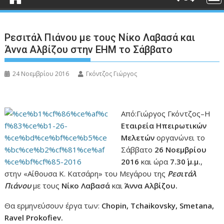
Ρεσιτάλ Πιάνου με τους Νίκο Λαβασά και
Άννα Αλβίζου στην ΕΗΜ το Σάββατο
24 Νοεμβρίου 2016
Γκόντζος Γιώργος
Από:Γιώργος Γκόντζος–
Η
Εταιρεία Ηπειρωτικών
Μελετών
οργανώνει το
Σάββατο
26 Νοεμβρίου
2016
και ώρα
7.30΄ μ.μ.
,
στην «Αίθουσα Κ. Κατσάρη» του Μεγάρου της
Ρ
εσιτάλ
Πιάνου
με τους
Νίκο Λαβασά
και
Άννα Αλβίζου.
Θα ερμηνεύσουν έργα των:
Chopin
,
Tchaikovsky
,
Smetana
,
Ravel
Prokofiev
.