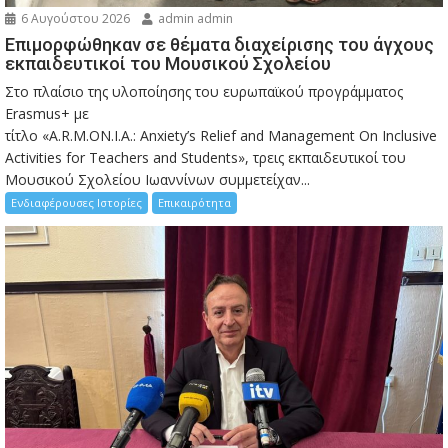
6 Αυγούστου 2026
admin admin
Eπιμορφώθηκαν σε θέματα διαχείρισης του άγχους
εκπαιδευτικοί του Μουσικού Σχολείου
Στο πλαίσιο της υλοποίησης του ευρωπαϊκού προγράμματος
Erasmus+ με
τίτλο «A.R.M.ON.I.A.: Anxiety’s Relief and Management On Inclusive
Activities for Teachers and Students», τρεις εκπαιδευτικοί του
Μουσικού Σχολείου Ιωαννίνων συμμετείχαν...
Ενδιαφέρουσες Ιστορίες
Επικαιρότητα