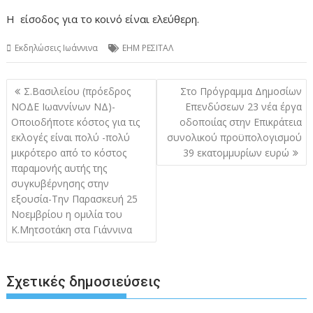
Η είσοδος για το κοινό είναι ελεύθερη.
Εκδηλώσεις Ιωάννινα
ΕΗΜ ΡΕΣΙΤΑΛ
Πλοήγηση
Σ.Βασιλείου (πρόεδρος
Στο Πρόγραμμα Δημοσίων
άρθρων
ΝΟΔΕ Ιωαννίνων ΝΔ)-
Επενδύσεων 23 νέα έργα
Οποιοδήποτε κόστος για τις
οδοποιίας στην Επικράτεια
εκλογές είναι πολύ -πολύ
συνολικού προϋπολογισμού
μικρότερο από το κόστος
39 εκατομμυρίων ευρώ
παραμονής αυτής της
συγκυβέρνησης στην
εξουσία-Την Παρασκευή 25
Νοεμβρίου η ομιλία του
Κ.Μητσοτάκη στα Γιάννινα
Σχετικές δημοσιεύσεις