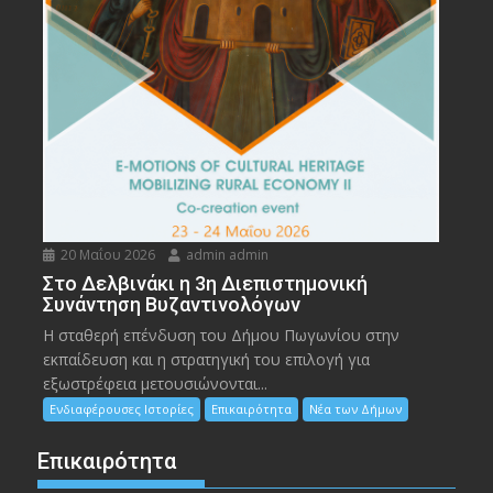
20 Μαΐου 2026
admin admin
Στο Δελβινάκι η 3η Διεπιστημονική
Συνάντηση Βυζαντινολόγων
Η σταθερή επένδυση του Δήμου Πωγωνίου στην
εκπαίδευση και η στρατηγική του επιλογή για
εξωστρέφεια μετουσιώνονται...
Ενδιαφέρουσες Ιστορίες
Επικαιρότητα
Νέα των Δήμων
Επικαιρότητα