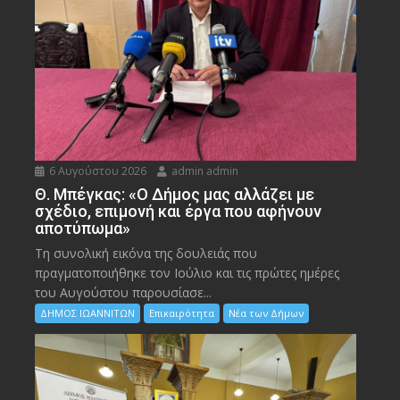
6 Αυγούστου 2026
admin admin
Θ. Μπέγκας: «Ο Δήμος μας αλλάζει με
σχέδιο, επιμονή και έργα που αφήνουν
αποτύπωμα»
Τη συνολική εικόνα της δουλειάς που
πραγματοποιήθηκε τον Ιούλιο και τις πρώτες ημέρες
του Αυγούστου παρουσίασε...
ΔΗΜΟΣ ΙΩΑΝΝΙΤΩΝ
Επικαιρότητα
Νέα των Δήμων