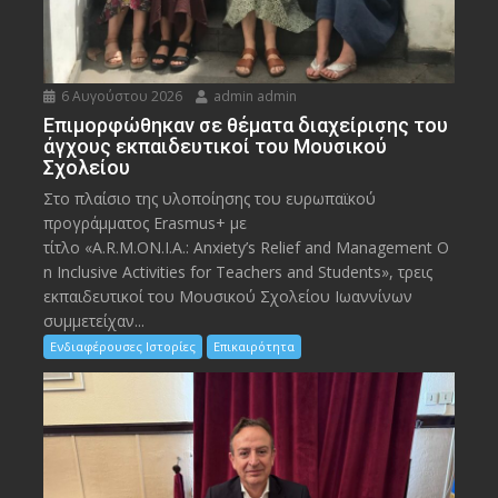
6 Αυγούστου 2026
admin admin
Eπιμορφώθηκαν σε θέματα διαχείρισης του
άγχους εκπαιδευτικοί του Μουσικού
Σχολείου
Στο πλαίσιο της υλοποίησης του ευρωπαϊκού
προγράμματος Erasmus+ με
τίτλο «A.R.M.ON.I.A.: Anxiety’s Relief and Management O
n Inclusive Activities for Teachers and Students», τρεις
εκπαιδευτικοί του Μουσικού Σχολείου Ιωαννίνων
συμμετείχαν...
Ενδιαφέρουσες Ιστορίες
Επικαιρότητα