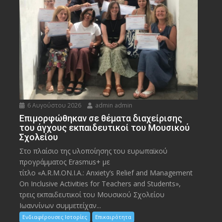
6 Αυγούστου 2026
admin admin
Eπιμορφώθηκαν σε θέματα διαχείρισης
του άγχους εκπαιδευτικοί του Μουσικού
Σχολείου
Στο πλαίσιο της υλοποίησης του ευρωπαϊκού
προγράμματος Erasmus+ με
τίτλο «A.R.M.ON.I.A.: Anxiety’s Relief and Management
On Inclusive Activities for Teachers and Students»,
τρεις εκπαιδευτικοί του Μουσικού Σχολείου
Ιωαννίνων συμμετείχαν...
Ενδιαφέρουσες Ιστορίες
Επικαιρότητα