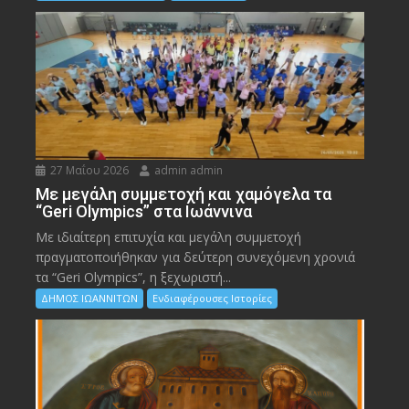
27 Μαΐου 2026
admin admin
Με μεγάλη συμμετοχή και χαμόγελα τα
“Geri Olympics” στα Ιωάννινα
Με ιδιαίτερη επιτυχία και μεγάλη συμμετοχή
πραγματοποιήθηκαν για δεύτερη συνεχόμενη χρονιά
τα “Geri Olympics”, η ξεχωριστή...
ΔΗΜΟΣ ΙΩΑΝΝΙΤΩΝ
Ενδιαφέρουσες Ιστορίες