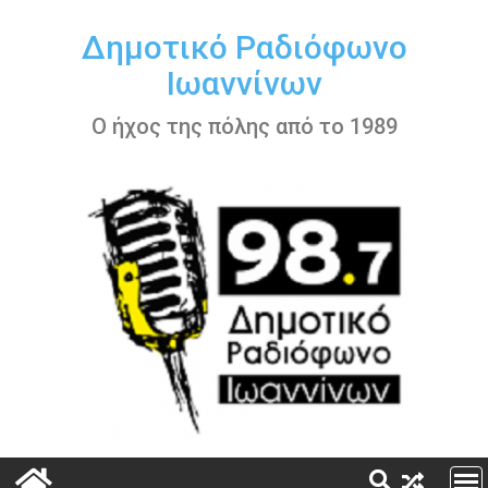
Περάστε
στο
Δημοτικό Ραδιόφωνο
περιεχόμενο
Ιωαννίνων
Ο ήχος της πόλης από το 1989