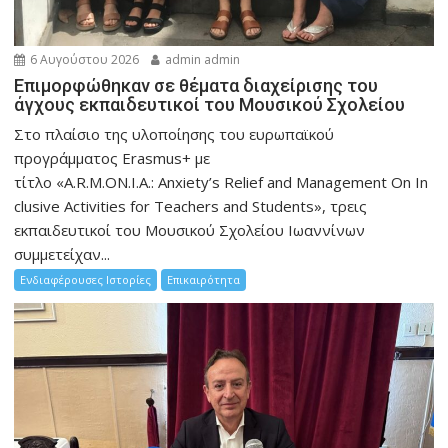
6 Αυγούστου 2026
admin admin
Eπιμορφώθηκαν σε θέματα διαχείρισης του
άγχους εκπαιδευτικοί του Μουσικού Σχολείου
Στο πλαίσιο της υλοποίησης του ευρωπαϊκού
προγράμματος Erasmus+ με
τίτλο «A.R.M.ON.I.A.: Anxiety’s Relief and Management On In
clusive Activities for Teachers and Students», τρεις
εκπαιδευτικοί του Μουσικού Σχολείου Ιωαννίνων
συμμετείχαν...
Ενδιαφέρουσες Ιστορίες
Επικαιρότητα