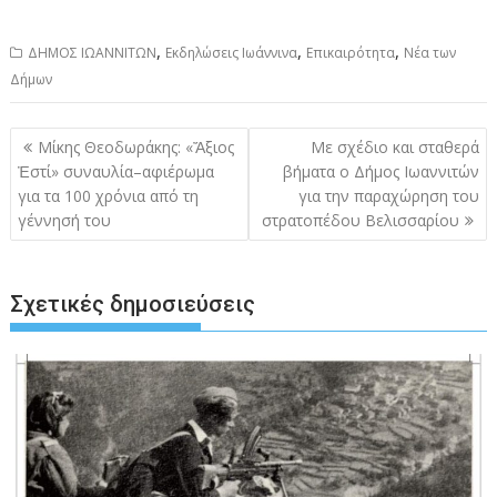
,
,
,
ΔΗΜΟΣ ΙΩΑΝΝΙΤΩΝ
Εκδηλώσεις Ιωάννινα
Επικαιρότητα
Νέα των
Δήμων
Πλοήγηση
Μίκης Θεοδωράκης: «Ἄξιος
Με σχέδιο και σταθερά
άρθρων
Ἐστί» συναυλία–αφιέρωμα
βήματα ο Δήμος Ιωαννιτών
για τα 100 χρόνια από τη
για την παραχώρηση του
γέννησή του
στρατοπέδου Βελισσαρίου
Σχετικές δημοσιεύσεις