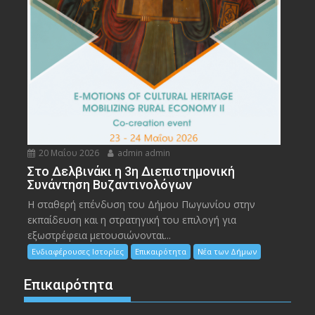
20 Μαΐου 2026
admin admin
Στο Δελβινάκι η 3η Διεπιστημονική
Συνάντηση Βυζαντινολόγων
Η σταθερή επένδυση του Δήμου Πωγωνίου στην
εκπαίδευση και η στρατηγική του επιλογή για
εξωστρέφεια μετουσιώνονται...
Ενδιαφέρουσες Ιστορίες
Επικαιρότητα
Νέα των Δήμων
Επικαιρότητα