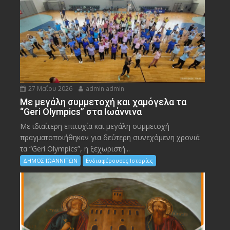
27 Μαΐου 2026
admin admin
Με μεγάλη συμμετοχή και χαμόγελα τα
“Geri Olympics” στα Ιωάννινα
Με ιδιαίτερη επιτυχία και μεγάλη συμμετοχή
πραγματοποιήθηκαν για δεύτερη συνεχόμενη χρονιά
τα “Geri Olympics”, η ξεχωριστή...
ΔΗΜΟΣ ΙΩΑΝΝΙΤΩΝ
Ενδιαφέρουσες Ιστορίες