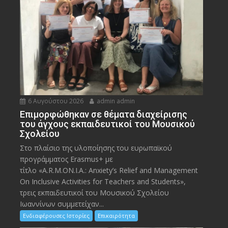
6 Αυγούστου 2026
admin admin
Eπιμορφώθηκαν σε θέματα διαχείρισης
του άγχους εκπαιδευτικοί του Μουσικού
Σχολείου
Στο πλαίσιο της υλοποίησης του ευρωπαϊκού
προγράμματος Erasmus+ με
τίτλο «A.R.M.ON.I.A.: Anxiety’s Relief and Management
On Inclusive Activities for Teachers and Students»,
τρεις εκπαιδευτικοί του Μουσικού Σχολείου
Ιωαννίνων συμμετείχαν...
Ενδιαφέρουσες Ιστορίες
Επικαιρότητα