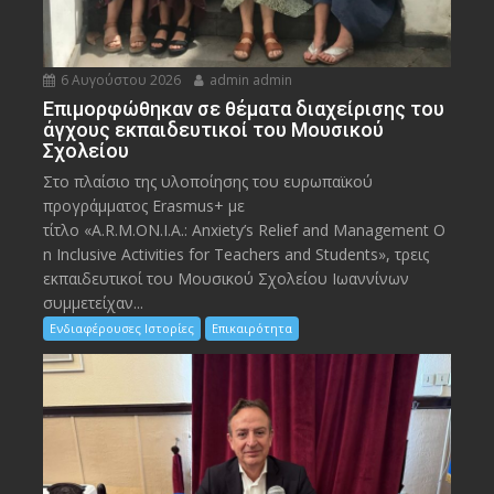
6 Αυγούστου 2026
admin admin
Eπιμορφώθηκαν σε θέματα διαχείρισης του
άγχους εκπαιδευτικοί του Μουσικού
Σχολείου
Στο πλαίσιο της υλοποίησης του ευρωπαϊκού
προγράμματος Erasmus+ με
τίτλο «A.R.M.ON.I.A.: Anxiety’s Relief and Management O
n Inclusive Activities for Teachers and Students», τρεις
εκπαιδευτικοί του Μουσικού Σχολείου Ιωαννίνων
συμμετείχαν...
Ενδιαφέρουσες Ιστορίες
Επικαιρότητα