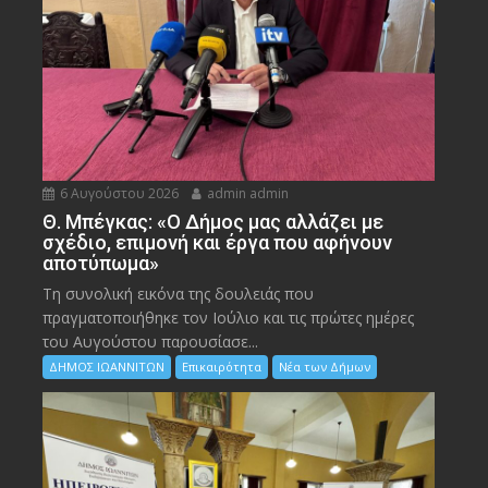
6 Αυγούστου 2026
admin admin
Θ. Μπέγκας: «Ο Δήμος μας αλλάζει με
σχέδιο, επιμονή και έργα που αφήνουν
αποτύπωμα»
Τη συνολική εικόνα της δουλειάς που
πραγματοποιήθηκε τον Ιούλιο και τις πρώτες ημέρες
του Αυγούστου παρουσίασε...
ΔΗΜΟΣ ΙΩΑΝΝΙΤΩΝ
Επικαιρότητα
Νέα των Δήμων