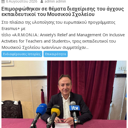
6 Αυγούστου 2026
admin admin
Eπιμορφώθηκαν σε θέματα διαχείρισης του άγχους
εκπαιδευτικοί του Μουσικού Σχολείου
Στο πλαίσιο της υλοποίησης του ευρωπαϊκού προγράμματος
Erasmus+ με
τίτλο «A.R.M.ON.I.A.: Anxiety’s Relief and Management On Inclusive
Activities for Teachers and Students», τρεις εκπαιδευτικοί του
Μουσικού Σχολείου Ιωαννίνων συμμετείχαν...
Ενδιαφέρουσες Ιστορίες
Επικαιρότητα