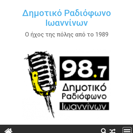
Περάστε
στο
Δημοτικό Ραδιόφωνο
περιεχόμενο
Ιωαννίνων
Ο ήχος της πόλης από το 1989