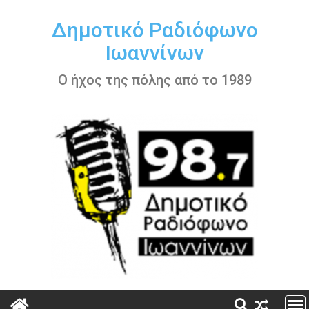
Περάστε
στο
Δημοτικό Ραδιόφωνο
περιεχόμενο
Ιωαννίνων
Ο ήχος της πόλης από το 1989