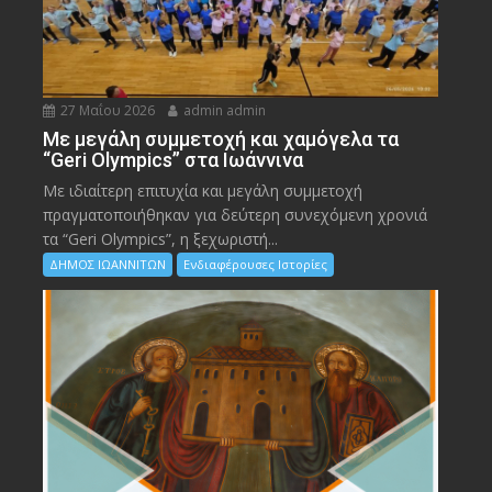
27 Μαΐου 2026
admin admin
Με μεγάλη συμμετοχή και χαμόγελα τα
“Geri Olympics” στα Ιωάννινα
Με ιδιαίτερη επιτυχία και μεγάλη συμμετοχή
πραγματοποιήθηκαν για δεύτερη συνεχόμενη χρονιά
τα “Geri Olympics”, η ξεχωριστή...
ΔΗΜΟΣ ΙΩΑΝΝΙΤΩΝ
Ενδιαφέρουσες Ιστορίες