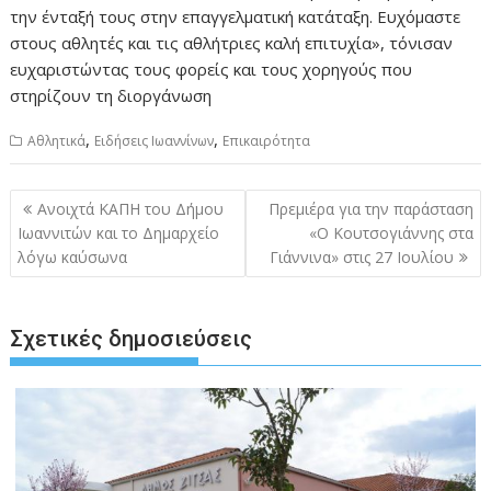
την ένταξή τους στην επαγγελματική κατάταξη. Ευχόμαστε
στους αθλητές και τις αθλήτριες καλή επιτυχία», τόνισαν
ευχαριστώντας τους φορείς και τους χορηγούς που
στηρίζουν τη διοργάνωση
,
,
Αθλητικά
Ειδήσεις Ιωαννίνων
Επικαιρότητα
Πλοήγηση
Ανοιχτά ΚΑΠΗ του Δήμου
Πρεμιέρα για την παράσταση
άρθρων
Ιωαννιτών και το Δημαρχείο
«Ο Κουτσογιάννης στα
λόγω καύσωνα
Γιάννινα» στις 27 Ιουλίου
Σχετικές δημοσιεύσεις