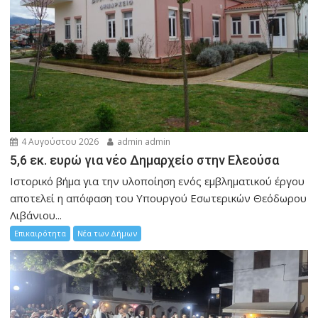
4 Αυγούστου 2026
admin admin
5,6 εκ. ευρώ για νέο Δημαρχείο στην Ελεούσα
Ιστορικό βήμα για την υλοποίηση ενός εμβληματικού έργου
αποτελεί η απόφαση του Υπουργού Εσωτερικών Θεόδωρου
Λιβάνιου...
Επικαιρότητα
Νέα των Δήμων