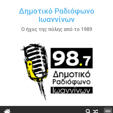
Περάστε
στο
Δημοτικό Ραδιόφωνο
περιεχόμενο
Ιωαννίνων
Ο ήχος της πόλης από το 1989