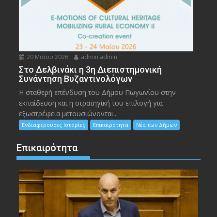
20 Μαΐου 2026
admin admin
Στο Δελβινάκι η 3η Διεπιστημονική
Συνάντηση Βυζαντινολόγων
Η σταθερή επένδυση του Δήμου Πωγωνίου στην
εκπαίδευση και η στρατηγική του επιλογή για
εξωστρέφεια μετουσιώνονται...
Ενδιαφέρουσες Ιστορίες
Επικαιρότητα
Νέα των Δήμων
Επικαιρότητα