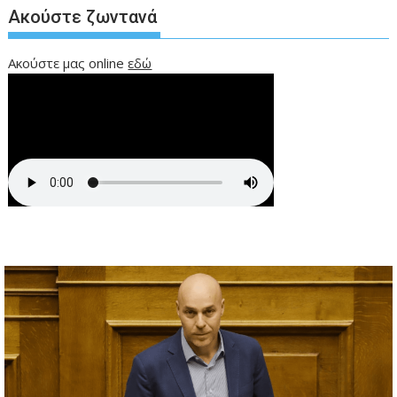
Ακούστε ζωντανά
Ακούστε μας online
εδώ