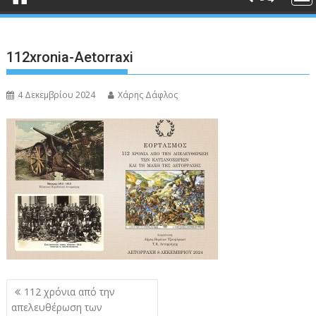
112xronia-Aetorraxi
4 Δεκεμβρίου 2024
Χάρης Δάφλος
Πλοήγηση
112 χρόνια από την
άρθρων
απελευθέρωση των