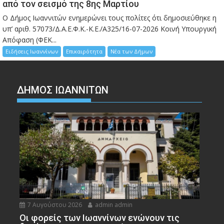
από τον σεισμό της 8ης Μαρτίου
Ο Δήμος Ιωαννιτών ενημερώνει τους πολίτες ότι δημοσιεύθηκε η
υπ’ αριθ. 57073/Δ.Α.Ε.Φ.Κ.-Κ.Ε./Α325/16-07-2026 Κοινή Υπουργική
Απόφαση (ΦΕΚ...
Ειδήσεις Ιωαννίνων
Επικαιρότητα
Νέα των Δήμων
ΔΗΜΟΣ ΙΩΑΝΝΙΤΩΝ
7 Αυγούστου 2026
admin admin
Οι φορείς των Ιωαννίνων ενώνουν τις