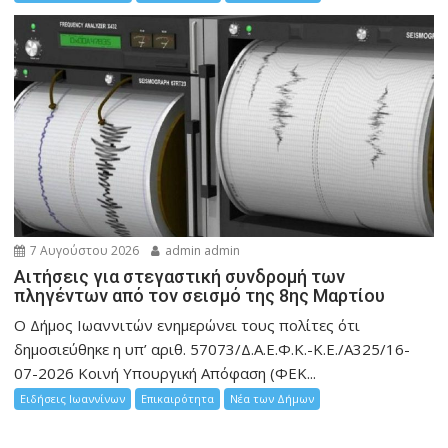
7 Αυγούστου 2026
admin admin
Αιτήσεις για στεγαστική συνδρομή των
πληγέντων από τον σεισμό της 8ης Μαρτίου
Ο Δήμος Ιωαννιτών ενημερώνει τους πολίτες ότι
δημοσιεύθηκε η υπ’ αριθ. 57073/Δ.Α.Ε.Φ.Κ.-Κ.Ε./Α325/16-
07-2026 Κοινή Υπουργική Απόφαση (ΦΕΚ...
Ειδήσεις Ιωαννίνων
Επικαιρότητα
Νέα των Δήμων