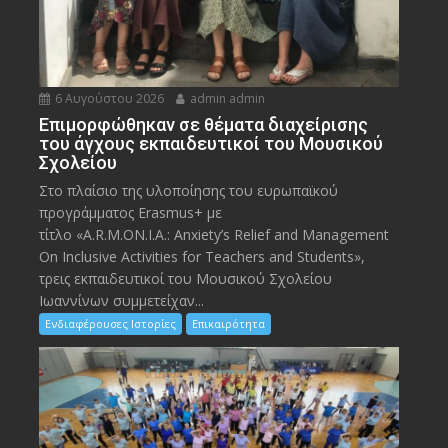
6 Αυγούστου 2026
admin admin
Eπιμορφώθηκαν σε θέματα διαχείρισης
του άγχους εκπαιδευτικοί του Μουσικού
Σχολείου
Στο πλαίσιο της υλοποίησης του ευρωπαϊκού
προγράμματος Erasmus+ με
τίτλο «A.R.M.ON.I.A.: Anxiety’s Relief and Management
On Inclusive Activities for Teachers and Students»,
τρεις εκπαιδευτικοί του Μουσικού Σχολείου
Ιωαννίνων συμμετείχαν...
Ενδιαφέρουσες Ιστορίες
Επικαιρότητα