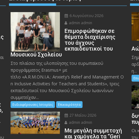
6 Αυγούστου 2026
admin admin
Eπιμορφώθηκαν σε
ις
θέματα διαχείρισης
του άγχους
εκπαιδευτικοί του
Αώ
Μουσικού Σχολείου
αι
Σημ
Στο πλαίσιο της υλοποίησης του ευρωπαϊκού
αρδ
προγράμματος Erasmus+ με
η...
τίτλο «A.R.M.ON.I.A.: Anxiety’s Relief and Management O
Επ
n Inclusive Activities for Teachers and Students», τρεις
εκπαιδευτικοί του Μουσικού Σχολείου Ιωαννίνων
συμμετείχαν...
ς
Ενδιαφέρουσες Ιστορίες
Επικαιρότητα
ο,
27 Μαΐου 2026
δυ
»
πυ
admin admin
Με μεγάλη συμμετοχή
Οι 
και χαμόγελα τα “Geri
ου
την