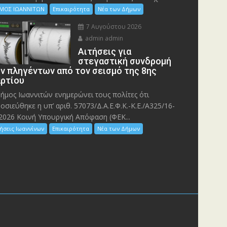
ΜΟΣ ΙΩΑΝΝΙΤΩΝ
Επικαιρότητα
Νέα των Δήμων
7 Αυγούστου 2026
admin admin
Αιτήσεις για
στεγαστική συνδρομή
ν πληγέντων από τον σεισμό της 8ης
ρτίου
ήμος Ιωαννιτών ενημερώνει τους πολίτες ότι
οσιεύθηκε η υπ’ αριθ. 57073/Δ.Α.Ε.Φ.Κ.-Κ.Ε./Α325/16-
2026 Κοινή Υπουργική Απόφαση (ΦΕΚ...
ήσεις Ιωαννίνων
Επικαιρότητα
Νέα των Δήμων