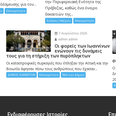
την Περιφερειακή Ενότητα της
δέσμευσης για τον...
Πρέβεζας, καθώς ένα όνειρο
ου
Επικαιρότητα
δεκαετιών της...
Ειδήσεις Ηπείρου
Επικαιρότητα
7 Αυγούστου 2026
admin admin
Οι φορείς των Ιωαννίνων
ενώνουν τις δυνάμεις
τους για τη στήριξη των πυρόπληκτων
σ
Οι καταστροφικές πυρκαγιές που έπληξαν την Αττική και την
Ο
Bοιωτία άφησαν πίσω τους ανθρώπους που έχασαν...
δη
ΔΗΜΟΣ ΙΩΑΝΝΙΤΩΝ
Επικαιρότητα
Νέα των Δήμων
2
Ε
Ενδιαφέρουσες Ιστορίες
Επ