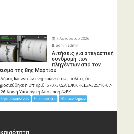
7 Αυγούστου 2026
admin admin
Αιτήσεις για στεγαστική
συνδρομή των
πληγέντων από τον
εισμό της 8ης Μαρτίου
 Δήμος Ιωαννιτών ενημερώνει τους πολίτες ότι
μοσιεύθηκε η υπ’ αριθ. 57073/Δ.Α.Ε.Φ.Κ.-Κ.Ε./Α325/16-07-
026 Κοινή Υπουργική Απόφαση (ΦΕΚ...
ιδήσεις Ιωαννίνων
Επικαιρότητα
Νέα των Δήμων
ικαιρότητα