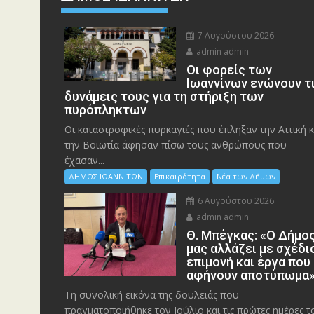
7 Αυγούστου 2026
admin admin
Οι φορείς των
Ιωαννίνων ενώνουν τ
δυνάμεις τους για τη στήριξη των
πυρόπληκτων
Οι καταστροφικές πυρκαγιές που έπληξαν την Αττική κ
την Bοιωτία άφησαν πίσω τους ανθρώπους που
έχασαν...
ΔΗΜΟΣ ΙΩΑΝΝΙΤΩΝ
Επικαιρότητα
Νέα των Δήμων
6 Αυγούστου 2026
admin admin
Θ. Μπέγκας: «Ο Δήμο
μας αλλάζει με σχέδι
επιμονή και έργα που
αφήνουν αποτύπωμα
Τη συνολική εικόνα της δουλειάς που
πραγματοποιήθηκε τον Ιούλιο και τις πρώτες ημέρες τ