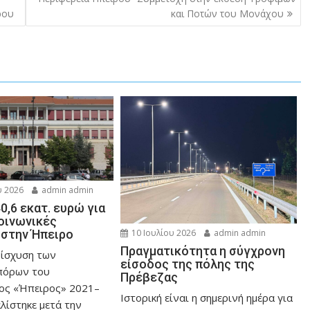
ρου
και Ποτών του Μονάχου
 2026
admin admin
0,6 εκατ. ευρώ για
κοινωνικές
στην Ήπειρο
10 Ιουλίου 2026
admin admin
Πραγματικότητα η σύγχρονη
νίσχυση των
είσοδος της πόλης της
πόρων του
Πρέβεζας
ος «Ήπειρος» 2021–
Ιστορική είναι η σημερινή ημέρα για
λίστηκε μετά την