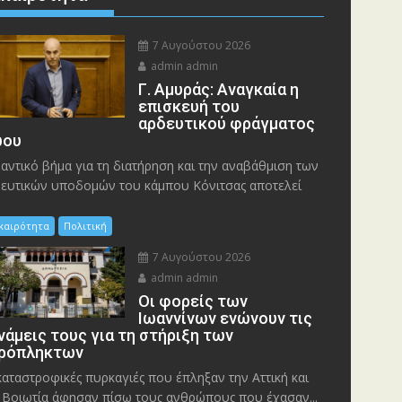
7 Αυγούστου 2026
admin admin
Γ. Αμυράς: Αναγκαία η
επισκευή του
αρδευτικού φράγματος
ου
αντικό βήμα για τη διατήρηση και την αναβάθμιση των
ευτικών υποδομών του κάμπου Κόνιτσας αποτελεί
ικαιρότητα
Πολιτική
7 Αυγούστου 2026
admin admin
Οι φορείς των
Ιωαννίνων ενώνουν τις
νάμεις τους για τη στήριξη των
ρόπληκτων
καταστροφικές πυρκαγιές που έπληξαν την Αττική και
 Bοιωτία άφησαν πίσω τους ανθρώπους που έχασαν...