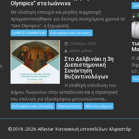
Olympics” στα Ιωάννινα
ΔΗ
Με ιδιαίτερη επιτυχία και μεγάλη συμμετοχή
πραγματοποιήθηκαν για δεύτερη συνεχόμενη χρονιά τα
“Geri Olympics”, η ξεχωριστή...
ΔΗΜΟΣ ΙΩΑΝΝΙΤΩΝ
Ενδιαφέρουσες Ιστορίες
τω
20 Μαΐου 2026
Μα
admin admin
Ο Δ
Στο Δελβινάκι η 3η
Διεπιστημονική
δημ
η
Συνάντηση
07-
Βυζαντινολόγων
Ειδ
Η σταθερή επένδυση του
Δήμου Πωγωνίου στην εκπαίδευση και η στρατηγική
του επιλογή για εξωστρέφεια μετουσιώνονται...
Ενδιαφέρουσες Ιστορίες
Επικαιρότητα
Νέα των Δήμων
©2018-2026
Alfastar Κατασκευή ιστοσελίδων Αλφαστάρ