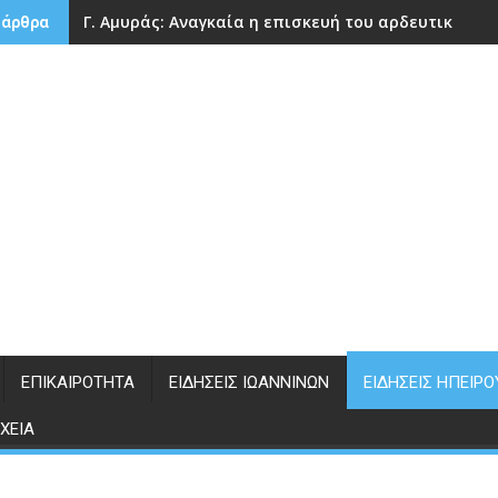
Γ. Αμυράς: Αναγκαία η επισκευή του αρδευτικού 
 άρθρα
ΕΠΙΚΑΙΡΌΤΗΤΑ
ΕΙΔΉΣΕΙΣ ΙΩΑΝΝΊΝΩΝ
ΕΙΔΉΣΕΙΣ ΗΠΕΊΡΟ
ΧΕΊΑ