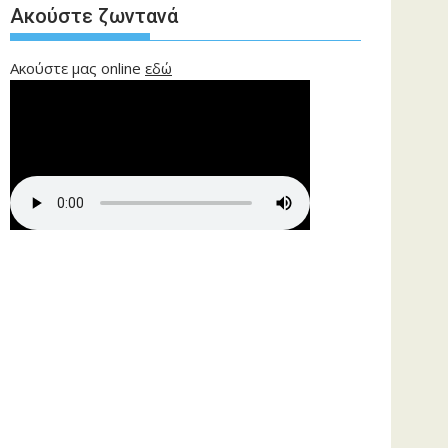
Ακούστε ζωντανά
Ακούστε μας online
εδώ