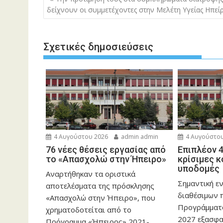
άρθρων
δείχνουν οι συμμετέχοντες στην Μελέτη Υγείας Ηπεί
Σχετικές δημοσιεύσεις
4 Αυγούστου 2026
admin admin
4 Αυγούστου
76 νέες θέσεις εργασίας από
Επιπλέον 4
το «Απασχολώ στην Ήπειρο»
κρίσιμες 
υποδομές 
Αναρτήθηκαν τα οριστικά
Σημαντική ε
αποτελέσματα της πρόσκλησης
διαθέσιμων 
«Απασχολώ στην Ήπειρο», που
Προγράμματ
χρηματοδοτείται από το
2027 εξασφα
Πρόγραμμα «Ήπειρος» 2021-