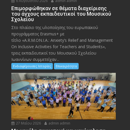
6 Αυγούστου 2026
admin admin
Eπιμορφώθηκαν σε θέματα διαχείρισης
του άγχους εκπαιδευτικοί του Μουσικού
Σχολείου
Στο πλαίσιο της υλοποίησης του ευρωπαϊκού
προγράμματος Erasmus+ με
τίτλο «A.R.M.ON.I.A.: Anxiety’s Relief and Management
On Inclusive Activities for Teachers and Students»,
τρεις εκπαιδευτικοί του Μουσικού Σχολείου
Ιωαννίνων συμμετείχαν...
Ενδιαφέρουσες Ιστορίες
Επικαιρότητα
27 Μαΐου 2026
admin admin