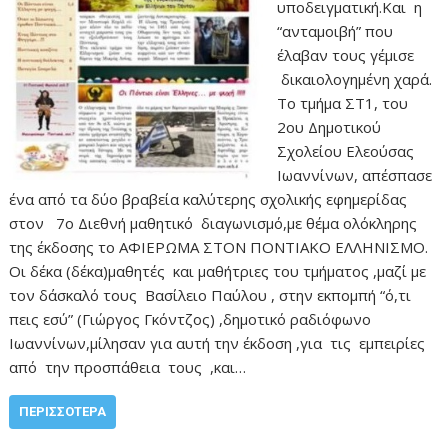
υποδειγματική.Και η
“ανταμοιβή” που
έλαβαν τους γέμισε
δικαιολογημένη χαρά.
Το τμήμα ΣΤ1, του
2ου Δημοτικού
Σχολείου Ελεούσας
Ιωαννίνων, απέσπασε
ένα από τα δύο βραβεία καλύτερης σχολικής εφημερίδας
στον 7o Διεθνή μαθητικό διαγωνισμό,με θέμα ολόκληρης
της έκδοσης το ΑΦΙΕΡΩΜΑ ΣΤΟΝ ΠΟΝΤΙΑΚΟ ΕΛΛΗΝΙΣΜΟ.
Οι δέκα (δέκα)μαθητές και μαθήτριες του τμήματος ,μαζί με
τον δάσκαλό τους Βασίλειο Παύλου , στην εκπομπή “ό,τι
πεις εσύ” (Γιώργος Γκόντζος) ,δημοτικό ραδιόφωνο
Ιωαννίνων,μίλησαν για αυτή την έκδοση ,για τις εμπειρίες
από την προσπάθεια τους ,και…
ΠΕΡΙΣΣΌΤΕΡΑ