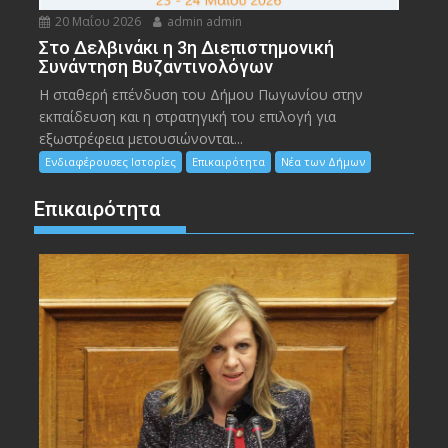
20 Μαΐου 2026
admin admin
Στο Δελβινάκι η 3η Διεπιστημονική
Συνάντηση Βυζαντινολόγων
Η σταθερή επένδυση του Δήμου Πωγωνίου στην
εκπαίδευση και η στρατηγική του επιλογή για
εξωστρέφεια μετουσιώνονται...
Ενδιαφέρουσες Ιστορίες
Επικαιρότητα
Νέα των Δήμων
Επικαιρότητα