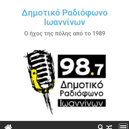
Περάστε
στο
Δημοτικό Ραδιόφωνο
περιεχόμενο
Ιωαννίνων
Ο ήχος της πόλης από το 1989