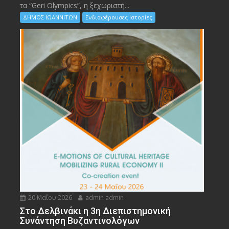
τα “Geri Olympics”, η ξεχωριστή...
ΔΗΜΟΣ ΙΩΑΝΝΙΤΩΝ
Ενδιαφέρουσες Ιστορίες
20 Μαΐου 2026
admin admin
Στο Δελβινάκι η 3η Διεπιστημονική
Συνάντηση Βυζαντινολόγων