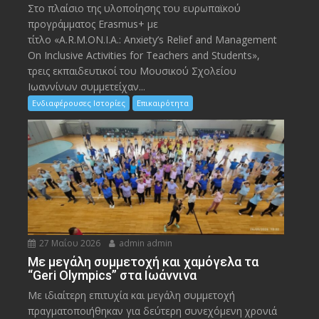
Στο πλαίσιο της υλοποίησης του ευρωπαϊκού
προγράμματος Erasmus+ με
τίτλο «A.R.M.ON.I.A.: Anxiety’s Relief and Management
On Inclusive Activities for Teachers and Students»,
τρεις εκπαιδευτικοί του Μουσικού Σχολείου
Ιωαννίνων συμμετείχαν...
Ενδιαφέρουσες Ιστορίες
Επικαιρότητα
27 Μαΐου 2026
admin admin
Με μεγάλη συμμετοχή και χαμόγελα τα
“Geri Olympics” στα Ιωάννινα
Με ιδιαίτερη επιτυχία και μεγάλη συμμετοχή
πραγματοποιήθηκαν για δεύτερη συνεχόμενη χρονιά