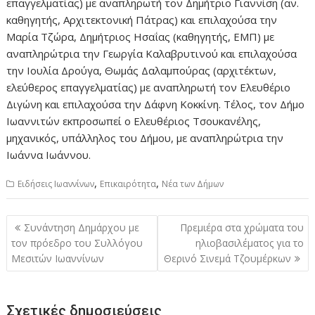
επαγγελματίας) με αναπληρωτή τον Δημήτριο Γιαννίση (αν.
καθηγητής, Αρχιτεκτονική Πάτρας) και επιλαχούσα την
Μαρία Τζώρα, Δημήτριος Ησαΐας (καθηγητής, ΕΜΠ) με
αναπληρώτρια την Γεωργία Καλαβρυτινού και επιλαχούσα
την Ιουλία Δρούγα, Θωμάς Δαλαμπούρας (αρχιτέκτων,
ελεύθερος επαγγελματίας) με αναπληρωτή τον Ελευθέριο
Διγώνη και επιλαχούσα την Δάφνη Κοκκίνη. Τέλος, τον Δήμο
Ιωαννιτών εκπροσωπεί ο Ελευθέριος Τσουκανέλης,
μηχανικός, υπάλληλος του Δήμου, με αναπληρώτρια την
Ιωάννα Ιωάννου.
,
,
Ειδήσεις Ιωαννίνων
Επικαιρότητα
Νέα των Δήμων
Πλοήγηση
Συνάντηση Δημάρχου με
Πρεμιέρα στα χρώματα του
άρθρων
τον πρόεδρο του Συλλόγου
ηλιοβασιλέματος για το
Μεσιτών Ιωαννίνων
Θερινό Σινεμά Τζουμέρκων
Σχετικές δημοσιεύσεις