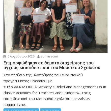
6 Αυγούστου 2026
admin admin
Eπιμορφώθηκαν σε θέματα διαχείρισης του
άγχους εκπαιδευτικοί του Μουσικού Σχολείου
Στο πλαίσιο της υλοποίησης του ευρωπαϊκού
προγράμματος Erasmus+ με
τίτλο «A.R.M.ON.I.A.: Anxiety’s Relief and Management On In
clusive Activities for Teachers and Students», τρεις
εκπαιδευτικοί του Μουσικού Σχολείου Ιωαννίνων
συμμετείχαν...
Ενδιαφέρουσες Ιστορίες
Επικαιρότητα