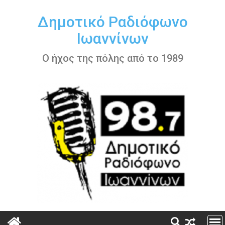
Περάστε
στο
Δημοτικό Ραδιόφωνο
περιεχόμενο
Ιωαννίνων
Ο ήχος της πόλης από το 1989