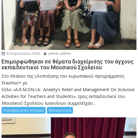
6 Αυγούστου 2026
admin admin
Eπιμορφώθηκαν σε θέματα διαχείρισης του άγχους
εκπαιδευτικοί του Μουσικού Σχολείου
Στο πλαίσιο της υλοποίησης του ευρωπαϊκού προγράμματος
Erasmus+ με
τίτλο «A.R.M.ON.I.A.: Anxiety’s Relief and Management On Inclusive
Activities for Teachers and Students», τρεις εκπαιδευτικοί του
Μουσικού Σχολείου Ιωαννίνων συμμετείχαν...
Ενδιαφέρουσες Ιστορίες
Επικαιρότητα