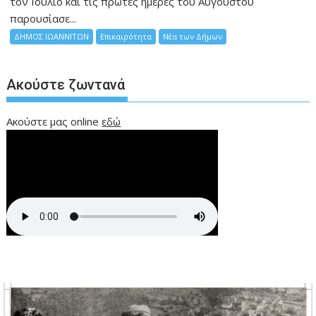
τον Ιούλιο και τις πρώτες ημέρες του Αυγούστου
παρουσίασε...
ΔΗΜΟΣ ΙΩΑΝΝΙΤΩΝ
Επικαιρότητα
Νέα των Δήμων
Ακούστε ζωντανά
Ακούστε μας online
εδώ