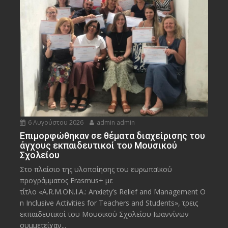
6 Αυγούστου 2026
admin admin
Eπιμορφώθηκαν σε θέματα διαχείρισης του
άγχους εκπαιδευτικοί του Μουσικού
Σχολείου
Στο πλαίσιο της υλοποίησης του ευρωπαϊκού
προγράμματος Erasmus+ με
τίτλο «A.R.M.ON.I.A.: Anxiety’s Relief and Management O
n Inclusive Activities for Teachers and Students», τρεις
εκπαιδευτικοί του Μουσικού Σχολείου Ιωαννίνων
συμμετείχαν...