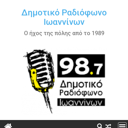
Περάστε
στο
Δημοτικό Ραδιόφωνο
περιεχόμενο
Ιωαννίνων
Ο ήχος της πόλης από το 1989