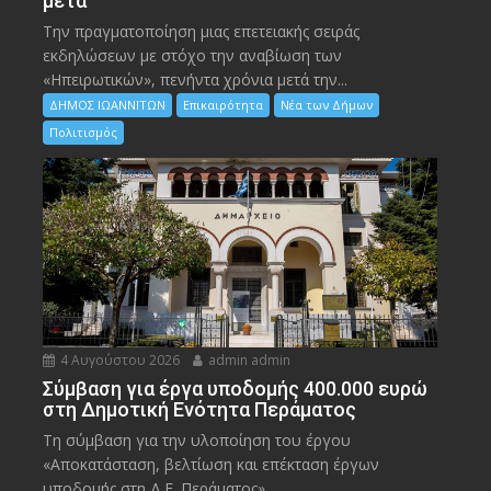
μετά
Την πραγματοποίηση μιας επετειακής σειράς
εκδηλώσεων με στόχο την αναβίωση των
«Ηπειρωτικών», πενήντα χρόνια μετά την...
ΔΗΜΟΣ ΙΩΑΝΝΙΤΩΝ
Επικαιρότητα
Νέα των Δήμων
Πολιτισμός
4 Αυγούστου 2026
admin admin
Σύμβαση για έργα υποδομής 400.000 ευρώ
στη Δημοτική Ενότητα Περάματος
Τη σύμβαση για την υλοποίηση του έργου
«Αποκατάσταση, βελτίωση και επέκταση έργων
υποδομής στη Δ.Ε. Περάματος»,...