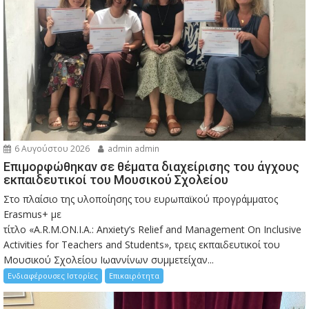
6 Αυγούστου 2026
admin admin
Eπιμορφώθηκαν σε θέματα διαχείρισης του άγχους
εκπαιδευτικοί του Μουσικού Σχολείου
Στο πλαίσιο της υλοποίησης του ευρωπαϊκού προγράμματος
Erasmus+ με
τίτλο «A.R.M.ON.I.A.: Anxiety’s Relief and Management On Inclusive
Activities for Teachers and Students», τρεις εκπαιδευτικοί του
Μουσικού Σχολείου Ιωαννίνων συμμετείχαν...
Ενδιαφέρουσες Ιστορίες
Επικαιρότητα