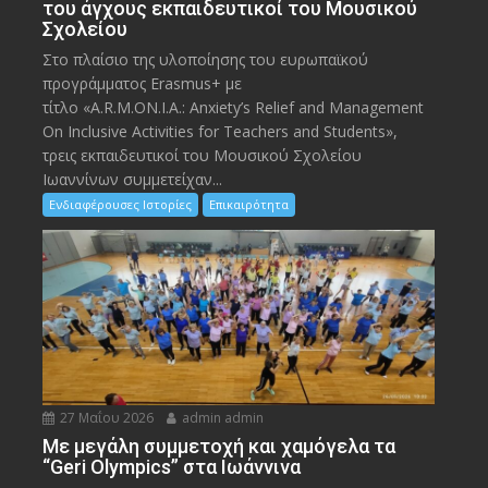
του άγχους εκπαιδευτικοί του Μουσικού
Σχολείου
Στο πλαίσιο της υλοποίησης του ευρωπαϊκού
προγράμματος Erasmus+ με
τίτλο «A.R.M.ON.I.A.: Anxiety’s Relief and Management
On Inclusive Activities for Teachers and Students»,
τρεις εκπαιδευτικοί του Μουσικού Σχολείου
Ιωαννίνων συμμετείχαν...
Ενδιαφέρουσες Ιστορίες
Επικαιρότητα
27 Μαΐου 2026
admin admin
Με μεγάλη συμμετοχή και χαμόγελα τα
“Geri Olympics” στα Ιωάννινα