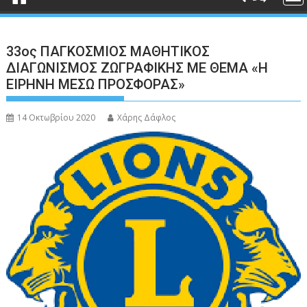
33ος ΠAΓKOΣMIOΣ MAΘHTIKOΣ
ΔIAΓΩNIΣMOΣ ZΩΓPAΦIKHΣ ΜΕ ΘEMA «Η
ΕΙΡΗΝΗ ΜΕΣΩ ΠΡΟΣΦΟΡΑΣ»
14 Οκτωβρίου 2020
Χάρης Δάφλος