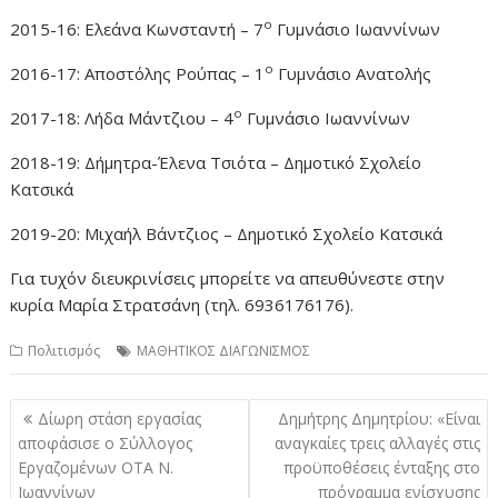
ο
2015-16: Ελεάνα Κωνσταντή – 7
Γυμνάσιο Ιωαννίνων
ο
2016-17: Αποστόλης Ρούπας – 1
Γυμνάσιο Ανατολής
ο
2017-18: Λήδα Μάντζιου – 4
Γυμνάσιο Ιωαννίνων
2018-19: Δήμητρα-Έλενα Τσιότα – Δημοτικό Σχολείο
Κατσικά
2019-20: Μιχαήλ Βάντζιος – Δημοτικό Σχολείο Κατσικά
Για τυχόν διευκρινίσεις μπορείτε να απευθύνεστε στην
κυρία Μαρία Στρατσάνη (τηλ. 6936176176).
Πολιτισμός
ΜΑΘΗΤΙΚΟΣ ΔΙΑΓΩΝΙΣΜΟΣ
Πλοήγηση
Δίωρη στάση εργασίας
Δημήτρης Δημητρίου: «Είναι
άρθρων
αποφάσισε ο Σύλλογος
αναγκαίες τρεις αλλαγές στις
Εργαζομένων ΟΤΑ Ν.
προϋποθέσεις ένταξης στο
Ιωαννίνων
πρόγραμμα ενίσχυσης