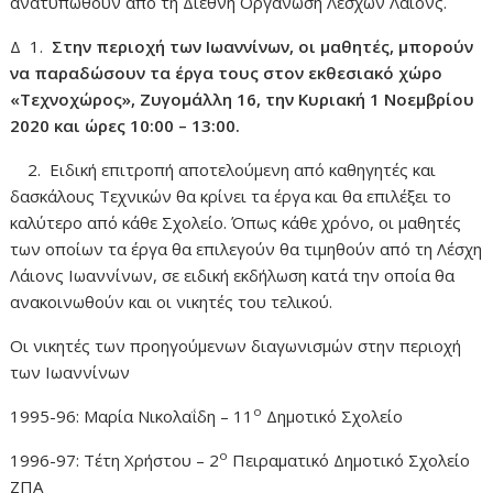
ανατυπωθούν από τη Διεθνή Oργάνωση Λεσχών Λάιονς.
Δ 1.
Στην περιοχή των Ιωαννίνων, οι μαθητές, μπορούν
να παραδώσουν τα έργα τους στον εκθεσιακό χώρο
«Τεχνοχώρος», Ζυγομάλλη 16, την Κυριακή 1 Νοεμβρίου
2020 και ώρες 10:00 – 13:00.
2. Eιδική επιτροπή αποτελούμενη από καθηγητές και
δασκάλους Tεχνικών θα κρίνει τα έργα και θα επιλέξει το
καλύτερο από κάθε Σχολείο. Όπως κάθε χρόνο, οι μαθητές
των οποίων τα έργα θα επιλεγούν θα τιμηθούν από τη Λέσχη
Λάιονς Iωαννίνων, σε ειδική εκδήλωση κατά την οποία θα
ανακοινωθούν και οι νικητές του τελικού.
Οι νικητές των προηγούμενων διαγωνισμών στην περιοχή
των Iωαννίνων
ο
1995-96: Mαρία Nικολαΐδη – 11
Δημοτικό Σχολείο
ο
1996-97: Tέτη Xρήστου – 2
Πειραματικό Δημοτικό Σχολείο
ZΠA