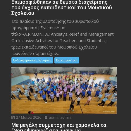
Eπιμορφώθηκαν σε θέματα διαχείρισης
του άγχους εκπαιδευτικοί του Μουσικού
Σχολείου
Στο πλαίσιο της υλοποίησης του ευρωπαϊκού
προγράμματος Erasmus+ με
τίτλο «A.R.M.ON.I.A.: Anxiety’s Relief and Management
On Inclusive Activities for Teachers and Students»,
τρεις εκπαιδευτικοί του Μουσικού Σχολείου
Ιωαννίνων συμμετείχαν...
Ενδιαφέρουσες Ιστορίες
Επικαιρότητα
27 Μαΐου 2026
admin admin
Με μεγάλη συμμετοχή και χαμόγελα τα
“Geri Olympics” στα Ιωάννινα