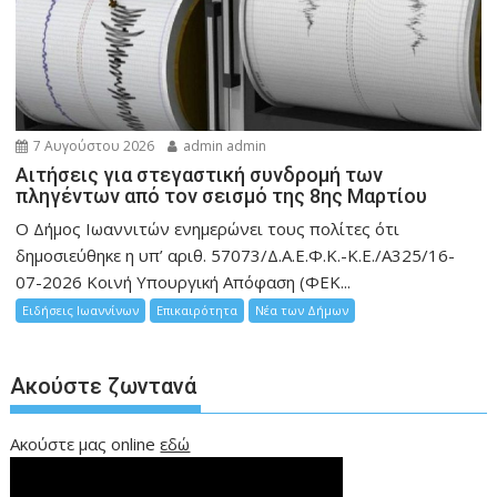
7 Αυγούστου 2026
admin admin
Αιτήσεις για στεγαστική συνδρομή των
πληγέντων από τον σεισμό της 8ης Μαρτίου
Ο Δήμος Ιωαννιτών ενημερώνει τους πολίτες ότι
δημοσιεύθηκε η υπ’ αριθ. 57073/Δ.Α.Ε.Φ.Κ.-Κ.Ε./Α325/16-
07-2026 Κοινή Υπουργική Απόφαση (ΦΕΚ...
Ειδήσεις Ιωαννίνων
Επικαιρότητα
Νέα των Δήμων
Ακούστε ζωντανά
Ακούστε μας online
εδώ