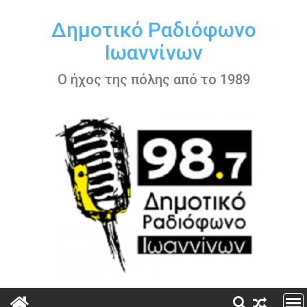
Περάστε
στο
Δημοτικό Ραδιόφωνο
περιεχόμενο
Ιωαννίνων
Ο ήχος της πόλης από το 1989