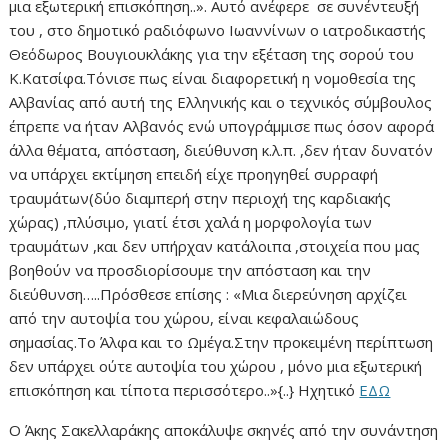
μια εξωτερική επισκόπηση..». Αυτό ανέφερε σε συνέντευξή
του , στο δημοτικό ραδιόφωνο Ιωαννίνων ο ιατροδικαστής
Θεόδωρος Βουγιουκλάκης για την εξέταση της σορού του
Κ.Κατσίφα.Τόνισε πως είναι διαφορετική η νομοθεσία της
Αλβανίας από αυτή της Ελληνικής και ο τεχνικός σύμβουλος
έπρεπε να ήταν Αλβανός ενώ υπογράμμισε πως όσον αφορά
άλλα θέματα, απόσταση, διεύθυνση κ.λ.π. ,δεν ήταν δυνατόν
να υπάρχει εκτίμηση επειδή είχε προηγηθεί συρραφή
τραυμάτων(δύο διαμπερή στην περιοχή της καρδιακής
χώρας) ,πλύσιμο, γιατί έτσι χαλά η μορφολογία των
τραυμάτων ,και δεν υπήρχαν κατάλοιπα ,στοιχεία που μας
βοηθούν να προσδιορίσουμε την απόσταση και την
διεύθυνση…..Πρόσθεσε επίσης : «Μια διερεύνηση αρχίζει
από την αυτοψία του χώρου, είναι κεφαλαιώδους
σημασίας.Το Άλφα και το Ωμέγα.Στην προκειμένη περίπτωση
δεν υπάρχει ούτε αυτοψία του χώρου , μόνο μια εξωτερική
επισκόπηση και τίποτα περισσότερο..»{..} Ηχητικό
ΕΔΩ
Ο Άκης Σακελλαράκης αποκάλυψε σκηνές από την συνάντηση