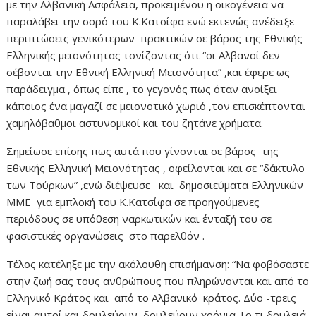
με την Αλβανική Ασφάλεια, προκειμένου η οικογένεια να
παραλάβει την σορό του Κ.Κατσίφα ενώ εκτενώς ανέδειξε
περιπτώσεις γενικότερων πρακτικών σε βάρος της Εθνικής
Ελληνικής μειονότητας τονίζοντας ότι “οι Αλβανοί δεν
σέβονται την Εθνική Ελληνική Μειονότητα” ,και έφερε ως
παράδειγμα , όπως είπε , το γεγονός πως όταν ανοίξει
κάποιος ένα μαγαζί σε μειονοτικό χωριό ,τον επισκέπτονται
χαμηλόβαθμοι αστυνομικοί και του ζητάνε χρήματα.
Σημείωσε επίσης πως αυτά που γίνονται σε βάρος της
Εθνικής Ελληνική Μειονότητας , οφείλονται και σε “δάκτυλο
των Τούρκων” ,ενώ διέψευσε και δημοσιεύματα Ελληνικών
ΜΜΕ για εμπλοκή του Κ.Κατσίφα σε προηγούμενες
περιόδους σε υπόθεση ναρκωτικών και ένταξή του σε
φασιστικές οργανώσεις στο παρελθόν .
Τέλος κατέληξε με την ακόλουθη επισήμανση: “Να φοβόσαστε
στην ζωή σας τους ανθρώπους που πληρώνονται και από το
Ελληνικό Κράτος και από το Αλβανικό κράτος. Δύο -τρεις
είναι αυτοί και δουλεύουν, δουλεύουν χρόνια,Το τι δουλειά