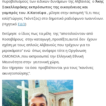
πυροβολισμούς των ειδικών δυνάμεων της Αλβανίας ο
Άκης
Σακελλαράκης εκπρόσωπος της οικογένειας και
γαμπρός του .Κ.Κατσίφα
, μίλησε στην εκπομπή “ό,τι πεις
εσύ(Γιώργος Γκόντζος) στο δημοτικό ραδιόφωνο Ιωαννίνων.
(Ηχητικό
ΕΔΩ
)
Εκτίμησε ο ίδιος πως τα μέλη της “αποτελούνταν από
Κοσοβάρους στην καταγωγή ,προσέξτε,αυτοί δεν έχουν
σχέση με τους απλούς Αλβανούς που τρέχουν για το
μεροκάματο” ενώ όπως ανέφερε τότε η Οργάνωση
ΟΜΟΝΟΙΑ ,που εκπροσωπεί την Ελληνική Εθνική
Μειονότητα στην γειτονική χώρα,
δεν τήρησαν τα όσα προβλέπονται για τους “κανόνες
ακινητοποίησης”.