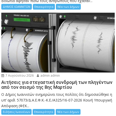
Bοιωτία άφησαν πίσω τους ανθρώπους που έχασαν...
ΔΗΜΟΣ ΙΩΑΝΝΙΤΩΝ
Επικαιρότητα
Νέα των Δήμων
7 Αυγούστου 2026
admin admin
Αιτήσεις για στεγαστική συνδρομή των πληγέντων
από τον σεισμό της 8ης Μαρτίου
Ο Δήμος Ιωαννιτών ενημερώνει τους πολίτες ότι δημοσιεύθηκε η
υπ’ αριθ. 57073/Δ.Α.Ε.Φ.Κ.-Κ.Ε./Α325/16-07-2026 Κοινή Υπουργική
Απόφαση (ΦΕΚ...
Ειδήσεις Ιωαννίνων
Επικαιρότητα
Νέα των Δήμων