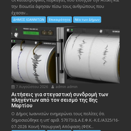
την Bοιωτία άφησαν πίσω τους ανθρώπους που
έχασαν...
ΔΗΜΟΣ ΙΩΑΝΝΙΤΩΝ
Επικαιρότητα
Νέα των Δήμων
7 Αυγούστου 2026
admin admin
Αιτήσεις για στεγαστική συνδρομή των
πληγέντων από τον σεισμό της 8ης
Μαρτίου
Ο Δήμος Ιωαννιτών ενημερώνει τους πολίτες ότι
δημοσιεύθηκε η υπ’ αριθ. 57073/Δ.Α.Ε.Φ.Κ.-Κ.Ε./Α325/16-
07-2026 Κοινή Υπουργική Απόφαση (ΦΕΚ...