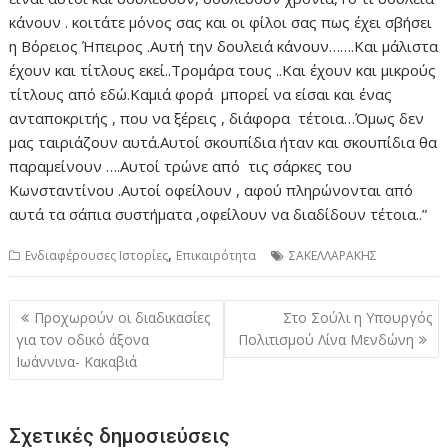
κάνουν . κοιτάτε μόνος σας και οι φίλοι σας πως έχει σβήσει
η Βόρειος Ήπειρος .Αυτή την δουλειά κάνουν…….Και μάλιστα
έχουν και τίτλους εκεί..Τρομάρα τους ..Και έχουν και μικρούς
τίτλους από εδώ.Καμιά φορά μπορεί να είσαι και ένας
ανταποκριτής , που να ξέρεις , διάφορα τέτοια…Όμως δεν
μας ταιριάζουν αυτά.Αυτοί σκουπίδια ήταν και σκουπίδια θα
παραμείνουν ….Αυτοί τρώνε από τις σάρκες του
Κωνσταντίνου .Αυτοί οφείλουν , αφού πληρώνονται από
αυτά τα σάπια συστήματα ,οφείλουν να διαδίδουν τέτοια..”
,
Ενδιαφέρουσες Ιστορίες
Επικαιρότητα
ΣΑΚΕΛΛΑΡΑΚΗΣ
Πλοήγηση
Προχωρούν οι διαδικασίες
Στο Σούλι η Υπουργός
άρθρων
για τον οδικό άξονα
Πολιτισμού Λίνα Μενδώνη
Ιωάννινα- Κακαβιά
Σχετικές δημοσιεύσεις