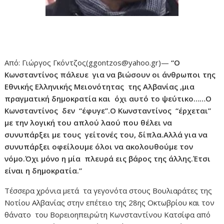
Από: Γιώργος Γκόντζος(ggontzos@yahoo.gr)—
“Ο
Κωνσταντίνος πάλευε για να βιώσουν οι άνθρωποι της
Εθνικής Ελληνικής Μειονότητας της Αλβανίας ,μια
πραγματική δημοκρατία και όχι αυτό το ψεύτικο……Ο
Κωνσταντίνος δεν “έφυγε”.Ο Κωνσταντίνος “έρχεται”
με την λογική του απλού λαού που θέλει να
συνυπάρξει με τους γείτονές του, δίπλα.Αλλά για να
συνυπάρξει οφείλουμε όλοι να ακολουθούμε τον
νόμο.Όχι μόνο η μία πλευρά εις βάρος της άλλης.Έτσι
είναι η δημοκρατία.”
Τέσσερα χρόνια μετά τα γεγονότα στους Βουλιαράτες της
Νοτίου Αλβανίας στην επέτειο της 28ης Οκτωβρίου και τον
θάνατο του Βορειοηπειρώτη Κωνσταντίνου Κατσίφα από