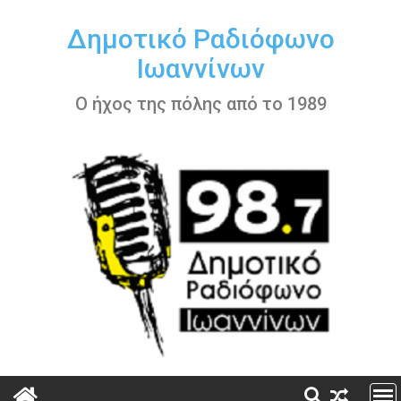
Περάστε
στο
Δημοτικό Ραδιόφωνο
περιεχόμενο
Ιωαννίνων
Ο ήχος της πόλης από το 1989