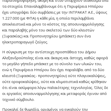
παραπληροφόρηση, ακόμη και όταν υπάρχουν διαθέσιμα όλα
τα στοιχεία. Επαναλαμβάνουμε ότι η Περιφέρεια Ηπείρου
έχει υπογράψει δύο συμβάσεις με την ΙΝΤΡΑΚΑΤ Α.Ε., ύψους
1.227.000 (με ΦΠΑ) η κάθε μία, η οποία περιλαμβάνει
αποκλειστικά και μόνο το κόστος της αποσυναρμολόγησης
και παραλαβής μόνο του σκελετού των δύο κλειστών
(Ξιφασκίας) και Προπονητηρίου (μπάσκετ) συν ένα
ηλεκτροπαραγωγό ζεύγος.
Η σύγκριση με την αντίστοιχη προσπάθεια του Δήμου
Αλεξανδρούπολης είναι και άκαιρη και άστοχη, καθώς αφορά
το μεγάλο γήπεδο μπάσκετ με το σύνολο των υλικών του,
ενώ η Περιφέρεια Ηπείρου δεν έχει παραλάβει από τα δύο
κλειστά (Ξιφασκίας- προπονητηρίου) ούτε πλαγιοκαλύψεις,
ούτε οροφοκαλύψεις, ούτε και κλιματιστικά καθώς κρίθηκαν
ότι είναι ασύμφορα λόγω παλαιότερης τεχνολογίας. Όλες δε
οι εργασίες αποσυναρμολόγησης και μεταφοράς έγιναν από
τεχνικό σύμβουλο.
Προκαλεί δε θυμηδία, ορισμένοι να εγκαλούν την