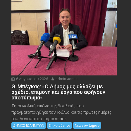
6 Αυγούστου 2026
admin admin
Θ. Μπέγκας: «Ο Δήμος μας αλλάζει με
σχέδιο, επιμονή και έργα που αφήνουν
αποτύπωμα»
Τη συνολική εικόνα της δουλειάς που
πραγματοποιήθηκε τον Ιούλιο και τις πρώτες ημέρες
του Αυγούστου παρουσίασε...
ΔΗΜΟΣ ΙΩΑΝΝΙΤΩΝ
Επικαιρότητα
Νέα των Δήμων