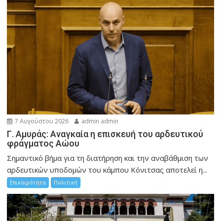
7 Αυγούστου 2026
admin admin
Γ. Αμυράς: Αναγκαία η επισκευή του αρδευτικού
φράγματος Αώου
Σημαντικό βήμα για τη διατήρηση και την αναβάθμιση των
αρδευτικών υποδομών του κάμπου Κόνιτσας αποτελεί η...
Επικαιρότητα
Πολιτική