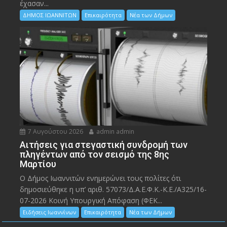
έχασαν...
ΔΗΜΟΣ ΙΩΑΝΝΙΤΩΝ
Επικαιρότητα
Νέα των Δήμων
7 Αυγούστου 2026
admin admin
Αιτήσεις για στεγαστική συνδρομή των
πληγέντων από τον σεισμό της 8ης
Μαρτίου
Ο Δήμος Ιωαννιτών ενημερώνει τους πολίτες ότι
δημοσιεύθηκε η υπ’ αριθ. 57073/Δ.Α.Ε.Φ.Κ.-Κ.Ε./Α325/16-
07-2026 Κοινή Υπουργική Απόφαση (ΦΕΚ...
Ειδήσεις Ιωαννίνων
Επικαιρότητα
Νέα των Δήμων