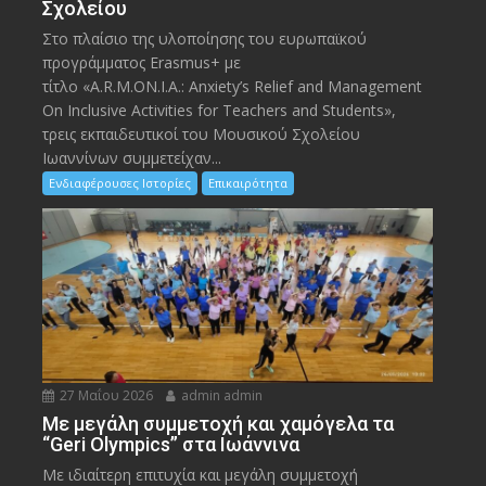
Σχολείου
Στο πλαίσιο της υλοποίησης του ευρωπαϊκού
προγράμματος Erasmus+ με
τίτλο «A.R.M.ON.I.A.: Anxiety’s Relief and Management
On Inclusive Activities for Teachers and Students»,
τρεις εκπαιδευτικοί του Μουσικού Σχολείου
Ιωαννίνων συμμετείχαν...
Ενδιαφέρουσες Ιστορίες
Επικαιρότητα
27 Μαΐου 2026
admin admin
Με μεγάλη συμμετοχή και χαμόγελα τα
“Geri Olympics” στα Ιωάννινα
Με ιδιαίτερη επιτυχία και μεγάλη συμμετοχή