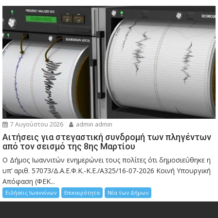
7 Αυγούστου 2026
admin admin
Αιτήσεις για στεγαστική συνδρομή των πληγέντων
από τον σεισμό της 8ης Μαρτίου
Ο Δήμος Ιωαννιτών ενημερώνει τους πολίτες ότι δημοσιεύθηκε η
υπ’ αριθ. 57073/Δ.Α.Ε.Φ.Κ.-Κ.Ε./Α325/16-07-2026 Κοινή Υπουργική
Απόφαση (ΦΕΚ...
Ειδήσεις Ιωαννίνων
Επικαιρότητα
Νέα των Δήμων