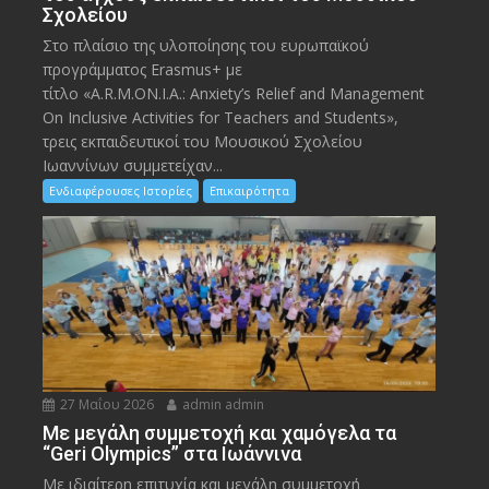
Σχολείου
Στο πλαίσιο της υλοποίησης του ευρωπαϊκού
προγράμματος Erasmus+ με
τίτλο «A.R.M.ON.I.A.: Anxiety’s Relief and Management
On Inclusive Activities for Teachers and Students»,
τρεις εκπαιδευτικοί του Μουσικού Σχολείου
Ιωαννίνων συμμετείχαν...
Ενδιαφέρουσες Ιστορίες
Επικαιρότητα
27 Μαΐου 2026
admin admin
Με μεγάλη συμμετοχή και χαμόγελα τα
“Geri Olympics” στα Ιωάννινα
Με ιδιαίτερη επιτυχία και μεγάλη συμμετοχή