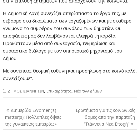
στην επίλυση ζητημάτων που απασχολούν την κοινωνία.
Η Δημοτική Αρχή συνεχίζει απερίσπαστα το έργο της, με
σεβασμό στα δικαιώματα των εργαζομένων και με σταθερό
γνώμονα το συμφέρον του συνόλου των δημοτών. Οι
αποφάσεις μας δεν λαμβάνονται ελαφρά τη καρδία.
Προκύπτουν μέσα από συνεργασία, τεκμηρίωση και
ουσιαστικό διάλογο με τον υπηρεσιακό μηχανισμό του
Δήμου.
Με συνέπεια, θεσμική ευθύνη και προσήλωση στο κοινό καλό,
συνεχίζουμε”.
,
,
ΔΗΜΟΣ ΙΩΑΝΝΙΤΩΝ
Επικαιρότητα
Νέα των Δήμων
Πλοήγηση
Διημερίδα «Women(’s)
Ερωτήματα για τις κοινωνικές
άρθρων
matter(s): Πολλαπλές όψεις
δομές από την παράταξη
της γυναικείας εμπειρίας»
“Γιάννενα Νέα Εποχή”