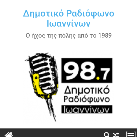
Περάστε
στο
Δημοτικό Ραδιόφωνο
περιεχόμενο
Ιωαννίνων
Ο ήχος της πόλης από το 1989