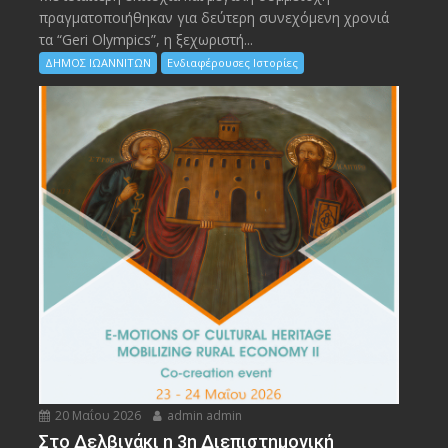
πραγματοποιήθηκαν για δεύτερη συνεχόμενη χρονιά
τα “Geri Olympics”, η ξεχωριστή...
ΔΗΜΟΣ ΙΩΑΝΝΙΤΩΝ
Ενδιαφέρουσες Ιστορίες
20 Μαΐου 2026
admin admin
Στο Δελβινάκι η 3η Διεπιστημονική