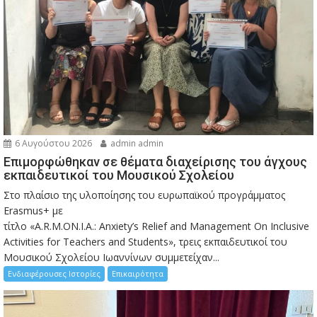
6 Αυγούστου 2026
admin admin
Eπιμορφώθηκαν σε θέματα διαχείρισης του άγχους
εκπαιδευτικοί του Μουσικού Σχολείου
Στο πλαίσιο της υλοποίησης του ευρωπαϊκού προγράμματος
Erasmus+ με
τίτλο «A.R.M.ON.I.A.: Anxiety’s Relief and Management On Inclusive
Activities for Teachers and Students», τρεις εκπαιδευτικοί του
Μουσικού Σχολείου Ιωαννίνων συμμετείχαν...
Ενδιαφέρουσες Ιστορίες
Επικαιρότητα