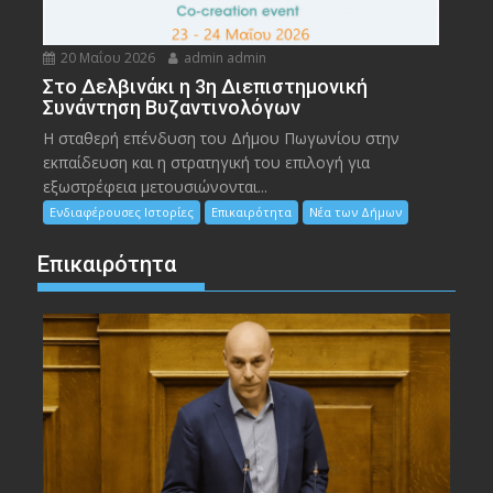
20 Μαΐου 2026
admin admin
Στο Δελβινάκι η 3η Διεπιστημονική
Συνάντηση Βυζαντινολόγων
Η σταθερή επένδυση του Δήμου Πωγωνίου στην
εκπαίδευση και η στρατηγική του επιλογή για
εξωστρέφεια μετουσιώνονται...
Ενδιαφέρουσες Ιστορίες
Επικαιρότητα
Νέα των Δήμων
Επικαιρότητα