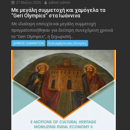
27 Μαΐου 2026
admin admin
Με μεγάλη συμμετοχή και χαμόγελα τα
“Geri Olympics” στα Ιωάννινα
Με ιδιαίτερη επιτυχία και μεγάλη συμμετοχή
πραγματοποιήθηκαν για δεύτερη συνεχόμενη χρονιά
τα “Geri Olympics”, η ξεχωριστή...
ΔΗΜΟΣ ΙΩΑΝΝΙΤΩΝ
Ενδιαφέρουσες Ιστορίες