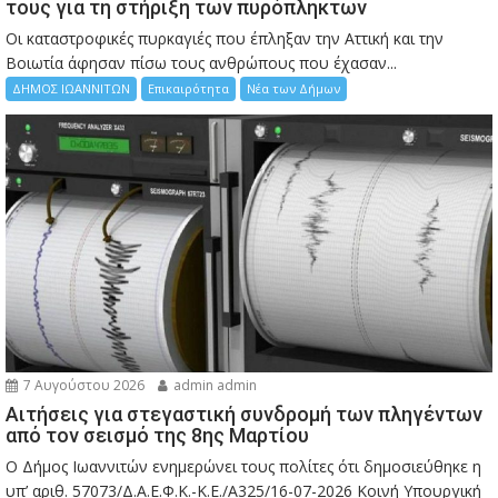
τους για τη στήριξη των πυρόπληκτων
Οι καταστροφικές πυρκαγιές που έπληξαν την Αττική και την
Bοιωτία άφησαν πίσω τους ανθρώπους που έχασαν...
ΔΗΜΟΣ ΙΩΑΝΝΙΤΩΝ
Επικαιρότητα
Νέα των Δήμων
7 Αυγούστου 2026
admin admin
Αιτήσεις για στεγαστική συνδρομή των πληγέντων
από τον σεισμό της 8ης Μαρτίου
Ο Δήμος Ιωαννιτών ενημερώνει τους πολίτες ότι δημοσιεύθηκε η
υπ’ αριθ. 57073/Δ.Α.Ε.Φ.Κ.-Κ.Ε./Α325/16-07-2026 Κοινή Υπουργική