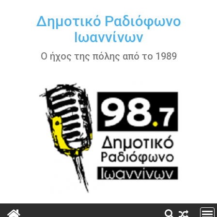
Περάστε
στο
Δημοτικό Ραδιόφωνο
περιεχόμενο
Ιωαννίνων
Ο ήχος της πόλης από το 1989