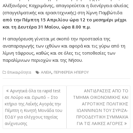
Αλέξανδρος Καχριμάνης, απαγορεύεται η διενέργεια αλιείας
(επαγγελματικής και ερασιτεχνικής) στη λίμνη Παμβώτιδα
από την Πέμπτη 15 Απριλίου ώρα 12 το μεσημέρι μέχρι
και τη Δευτέρα 31 Μαΐου, ώρα 8.00 π.μ.
Η απαγόρευση γίνεται με σκοπό την προστασία της
αναπαραγωγής των ιχθύων και αφορά και τις γύρω από τη
λίμνη τάφρους, καθώς και σε όλες τις τοποθεσίες των
παραλίμνιων περιοχών και της Νήσου.
,
Επικαιρότητα
ΑΛΙΕΙΑ
ΠΕΡΙΦΕΡΕΙΑ ΗΠΕΙΡΟΥ
Πλοήγηση
Αρνητικά όλα τα rapid test
ΑΝΤΙΔΡΑΣΕΙΣ ΑΠΟ ΤΟ
άρθρων
σε Λούρο και Ωρωπό – Στο
ΤΜΗΜΑ ΟΙΚΟΝΟΜΙΚΗΣ ΚΑΙ
κτήριο της Λαΐκής Αγοράς την
ΑΓΡΟΤΙΚΗΣ ΠΟΛΙΤΙΚΗΣ
Πέμπτη η Κινητή Μονάδα του
ΙΩΑΝΝΙΝΩΝ ΤΟΥ ΣΥΡΙΖΑ-
ΕΟΔΥ για ελέγχους ταχείας
ΠΡΟΟΔΕΥΤΙΚΗ ΣΥΜΜΑΧΙΑ
ανίχνευσης
ΓΙΑ ΤΙΣ ΛΑΪΚΕΣ ΑΓΟΡΕΣ