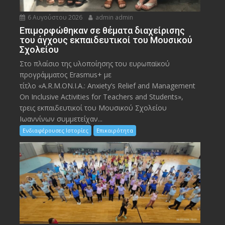
6 Αυγούστου 2026
admin admin
Eπιμορφώθηκαν σε θέματα διαχείρισης
του άγχους εκπαιδευτικοί του Μουσικού
Σχολείου
Στο πλαίσιο της υλοποίησης του ευρωπαϊκού
προγράμματος Erasmus+ με
τίτλο «A.R.M.ON.I.A.: Anxiety’s Relief and Management
On Inclusive Activities for Teachers and Students»,
τρεις εκπαιδευτικοί του Μουσικού Σχολείου
Ιωαννίνων συμμετείχαν...
Ενδιαφέρουσες Ιστορίες
Επικαιρότητα