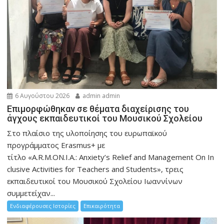
6 Αυγούστου 2026
admin admin
Eπιμορφώθηκαν σε θέματα διαχείρισης του
άγχους εκπαιδευτικοί του Μουσικού Σχολείου
Στο πλαίσιο της υλοποίησης του ευρωπαϊκού
προγράμματος Erasmus+ με
τίτλο «A.R.M.ON.I.A.: Anxiety’s Relief and Management On In
clusive Activities for Teachers and Students», τρεις
εκπαιδευτικοί του Μουσικού Σχολείου Ιωαννίνων
συμμετείχαν...
Ενδιαφέρουσες Ιστορίες
Επικαιρότητα