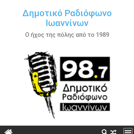
Περάστε
στο
Δημοτικό Ραδιόφωνο
περιεχόμενο
Ιωαννίνων
Ο ήχος της πόλης από το 1989