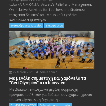
τίτλο «A.R.M.ON.I.A.: Anxiety’s Relief and Management
On Inclusive Activities for Teachers and Students»,
τρεις εκπαιδευτικοί του Μουσικού Σχολείου
Ιωαννίνων συμμετείχαν...
Ενδιαφέρουσες Ιστορίες
Επικαιρότητα
27 Μαΐου 2026
admin admin
Με μεγάλη συμμετοχή και χαμόγελα τα
“Geri Olympics” στα Ιωάννινα
Με ιδιαίτερη επιτυχία και μεγάλη συμμετοχή
πραγματοποιήθηκαν για δεύτερη συνεχόμενη χρονιά
τα “Geri Olympics”, η ξεχωριστή...
ΔΗΜΟΣ ΙΩΑΝΝΙΤΩΝ
Ενδιαφέρουσες Ιστορίες