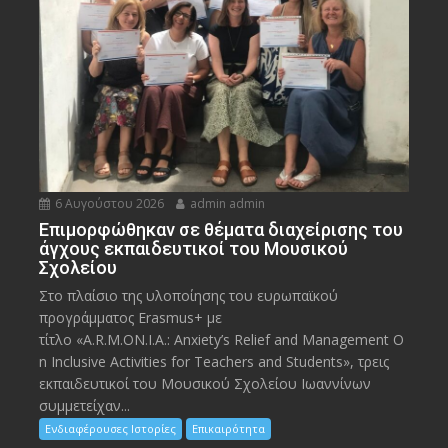
6 Αυγούστου 2026
admin admin
Eπιμορφώθηκαν σε θέματα διαχείρισης του
άγχους εκπαιδευτικοί του Μουσικού
Σχολείου
Στο πλαίσιο της υλοποίησης του ευρωπαϊκού
προγράμματος Erasmus+ με
τίτλο «A.R.M.ON.I.A.: Anxiety’s Relief and Management O
n Inclusive Activities for Teachers and Students», τρεις
εκπαιδευτικοί του Μουσικού Σχολείου Ιωαννίνων
συμμετείχαν...
Ενδιαφέρουσες Ιστορίες
Επικαιρότητα