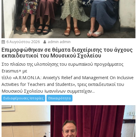
6 Αυγούστου 2026
admin admin
Eπιμορφώθηκαν σε θέματα διαχείρισης του άγχους
εκπαιδευτικοί του Μουσικού Σχολείου
Στο πλαίσιο της υλοποίησης του ευρωπαϊκού προγράμματος
Erasmus+ με
τίτλο «A.R.M.ON.I.A.: Anxiety’s Relief and Management On Inclusive
Activities for Teachers and Students», τρεις εκπαιδευτικοί του
Μουσικού Σχολείου Ιωαννίνων συμμετείχαν...
Ενδιαφέρουσες Ιστορίες
Επικαιρότητα