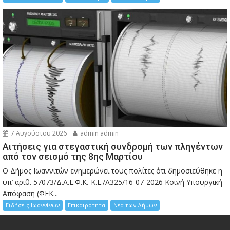
7 Αυγούστου 2026
admin admin
Αιτήσεις για στεγαστική συνδρομή των πληγέντων
από τον σεισμό της 8ης Μαρτίου
Ο Δήμος Ιωαννιτών ενημερώνει τους πολίτες ότι δημοσιεύθηκε η
υπ’ αριθ. 57073/Δ.Α.Ε.Φ.Κ.-Κ.Ε./Α325/16-07-2026 Κοινή Υπουργική
Απόφαση (ΦΕΚ...
Ειδήσεις Ιωαννίνων
Επικαιρότητα
Νέα των Δήμων