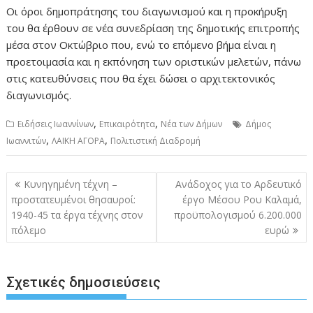
Οι όροι δημοπράτησης του διαγωνισμού και η προκήρυξη
του θα έρθουν σε νέα συνεδρίαση της δημοτικής επιτροπής
μέσα στον Οκτώβριο που, ενώ το επόμενο βήμα είναι η
προετοιμασία και η εκπόνηση των οριστικών μελετών, πάνω
στις κατευθύνσεις που θα έχει δώσει ο αρχιτεκτονικός
διαγωνισμός.
,
,
Ειδήσεις Ιωαννίνων
Επικαιρότητα
Νέα των Δήμων
Δήμος
,
,
Ιωαννιτών
ΛΑΙΚΗ ΑΓΟΡΑ
Πολιτιστική Διαδρομή
Πλοήγηση
Κυνηγημένη τέχνη –
Ανάδοχος για το Αρδευτικό
άρθρων
προστατευμένοι θησαυροί:
έργο Μέσου Ρου Καλαμά,
1940-45 τα έργα τέχνης στον
προϋπολογισμού 6.200.000
πόλεμο
ευρώ
Σχετικές δημοσιεύσεις