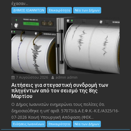
έχασαν...
ΔΗΜΟΣ ΙΩΑΝΝΙΤΩΝ
Επικαιρότητα
Νέα των Δήμων
7 Αυγούστου 2026
admin admin
Αιτήσεις για στεγαστική συνδρομή των
πληγέντων από τον σεισμό της 8ης
Μαρτίου
Ο Δήμος Ιωαννιτών ενημερώνει τους πολίτες ότι
δημοσιεύθηκε η υπ’ αριθ. 57073/Δ.Α.Ε.Φ.Κ.-Κ.Ε./Α325/16-
07-2026 Κοινή Υπουργική Απόφαση (ΦΕΚ...
Ειδήσεις Ιωαννίνων
Επικαιρότητα
Νέα των Δήμων