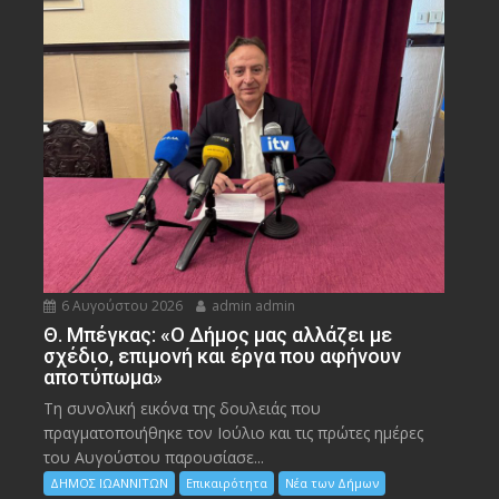
6 Αυγούστου 2026
admin admin
Θ. Μπέγκας: «Ο Δήμος μας αλλάζει με
σχέδιο, επιμονή και έργα που αφήνουν
αποτύπωμα»
Τη συνολική εικόνα της δουλειάς που
πραγματοποιήθηκε τον Ιούλιο και τις πρώτες ημέρες
του Αυγούστου παρουσίασε...
ΔΗΜΟΣ ΙΩΑΝΝΙΤΩΝ
Επικαιρότητα
Νέα των Δήμων