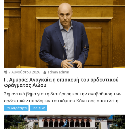
7 Αυγούστου 2026
admin admin
Γ. Αμυράς: Αναγκαία η επισκευή του αρδευτικού
φράγματος Αώου
Σημαντικό βήμα για τη διατήρηση και την αναβάθμιση των
αρδευτικών υποδομών του κάμπου Κόνιτσας αποτελεί η...
Επικαιρότητα
Πολιτική