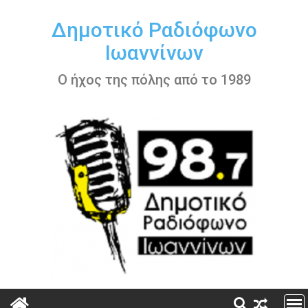
Περάστε
στο
Δημοτικό Ραδιόφωνο
περιεχόμενο
Ιωαννίνων
Ο ήχος της πόλης από το 1989