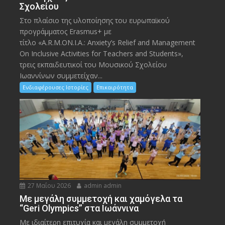
Σχολείου
Στο πλαίσιο της υλοποίησης του ευρωπαϊκού
προγράμματος Erasmus+ με
τίτλο «A.R.M.ON.I.A.: Anxiety’s Relief and Management
On Inclusive Activities for Teachers and Students»,
τρεις εκπαιδευτικοί του Μουσικού Σχολείου
Ιωαννίνων συμμετείχαν...
Ενδιαφέρουσες Ιστορίες
Επικαιρότητα
27 Μαΐου 2026
admin admin
Με μεγάλη συμμετοχή και χαμόγελα τα
“Geri Olympics” στα Ιωάννινα
Με ιδιαίτερη επιτυχία και μεγάλη συμμετοχή