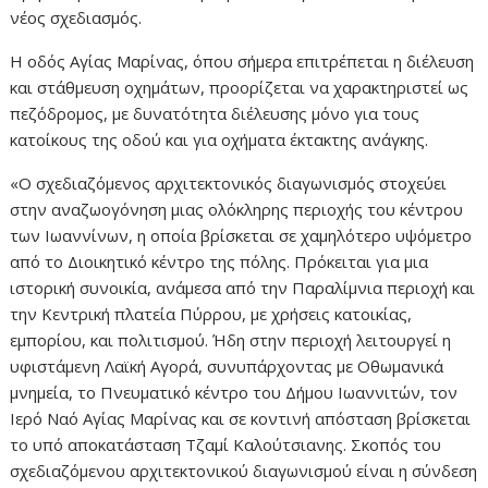
νέος σχεδιασμός.
Η οδός Αγίας Μαρίνας, όπου σήμερα επιτρέπεται η διέλευση
και στάθμευση οχημάτων, προορίζεται να χαρακτηριστεί ως
πεζόδρομος, με δυνατότητα διέλευσης μόνο για τους
κατοίκους της οδού και για οχήματα έκτακτης ανάγκης.
«Ο σχεδιαζόμενος αρχιτεκτονικός διαγωνισμός στοχεύει
στην αναζωογόνηση μιας ολόκληρης περιοχής του κέντρου
των Ιωαννίνων, η οποία βρίσκεται σε χαμηλότερο υψόμετρο
από το Διοικητικό κέντρο της πόλης. Πρόκειται για μια
ιστορική συνοικία, ανάμεσα από την Παραλίμνια περιοχή και
την Κεντρική πλατεία Πύρρου, με χρήσεις κατοικίας,
εμπορίου, και πολιτισμού. Ήδη στην περιοχή λειτουργεί η
υφιστάμενη Λαϊκή Αγορά, συνυπάρχοντας με Οθωμανικά
μνημεία, το Πνευματικό κέντρο του Δήμου Ιωαννιτών, τον
Ιερό Ναό Αγίας Μαρίνας και σε κοντινή απόσταση βρίσκεται
το υπό αποκατάσταση Τζαμί Καλούτσιανης. Σκοπός του
σχεδιαζόμενου αρχιτεκτονικού διαγωνισμού είναι η σύνδεση