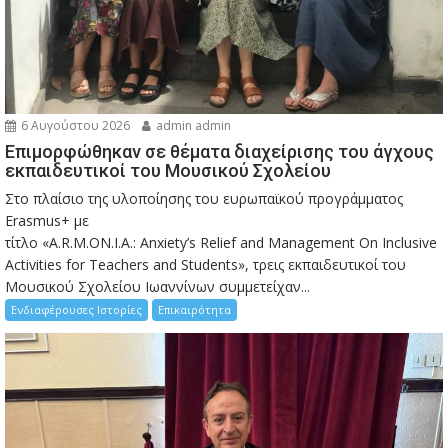
6 Αυγούστου 2026
admin admin
Eπιμορφώθηκαν σε θέματα διαχείρισης του άγχους
εκπαιδευτικοί του Μουσικού Σχολείου
Στο πλαίσιο της υλοποίησης του ευρωπαϊκού προγράμματος
Erasmus+ με
τίτλο «A.R.M.ON.I.A.: Anxiety’s Relief and Management On Inclusive
Activities for Teachers and Students», τρεις εκπαιδευτικοί του
Μουσικού Σχολείου Ιωαννίνων συμμετείχαν...
Ενδιαφέρουσες Ιστορίες
Επικαιρότητα