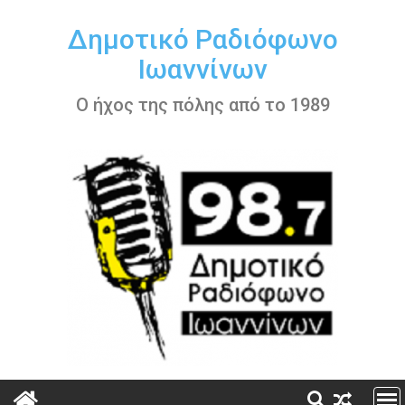
Περάστε
στο
Δημοτικό Ραδιόφωνο
περιεχόμενο
Ιωαννίνων
Ο ήχος της πόλης από το 1989