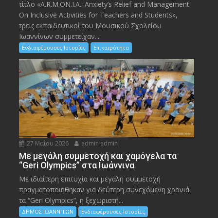
τίτλο «A.R.M.ON.I.A.: Anxiety’s Relief and Management
On Inclusive Activities for Teachers and Students»,
τρεις εκπαιδευτικοί του Μουσικού Σχολείου
Ιωαννίνων συμμετείχαν...
Ενδιαφέρουσες Ιστορίες
Επικαιρότητα
27 Μαΐου 2026
admin admin
Με μεγάλη συμμετοχή και χαμόγελα τα
“Geri Olympics” στα Ιωάννινα
Με ιδιαίτερη επιτυχία και μεγάλη συμμετοχή
πραγματοποιήθηκαν για δεύτερη συνεχόμενη χρονιά
τα “Geri Olympics”, η ξεχωριστή...
ΔΗΜΟΣ ΙΩΑΝΝΙΤΩΝ
Ενδιαφέρουσες Ιστορίες