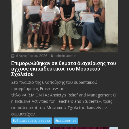
6 Αυγούστου 2026
admin admin
Eπιμορφώθηκαν σε θέματα διαχείρισης του
άγχους εκπαιδευτικοί του Μουσικού
Σχολείου
Στο πλαίσιο της υλοποίησης του ευρωπαϊκού
προγράμματος Erasmus+ με
τίτλο «A.R.M.ON.I.A.: Anxiety’s Relief and Management O
n Inclusive Activities for Teachers and Students», τρεις
εκπαιδευτικοί του Μουσικού Σχολείου Ιωαννίνων
συμμετείχαν...
Ενδιαφέρουσες Ιστορίες
Επικαιρότητα