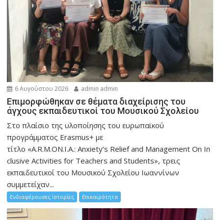
6 Αυγούστου 2026
admin admin
Eπιμορφώθηκαν σε θέματα διαχείρισης του
άγχους εκπαιδευτικοί του Μουσικού Σχολείου
Στο πλαίσιο της υλοποίησης του ευρωπαϊκού
προγράμματος Erasmus+ με
τίτλο «A.R.M.ON.I.A.: Anxiety’s Relief and Management On In
clusive Activities for Teachers and Students», τρεις
εκπαιδευτικοί του Μουσικού Σχολείου Ιωαννίνων
συμμετείχαν...
Ενδιαφέρουσες Ιστορίες
Επικαιρότητα