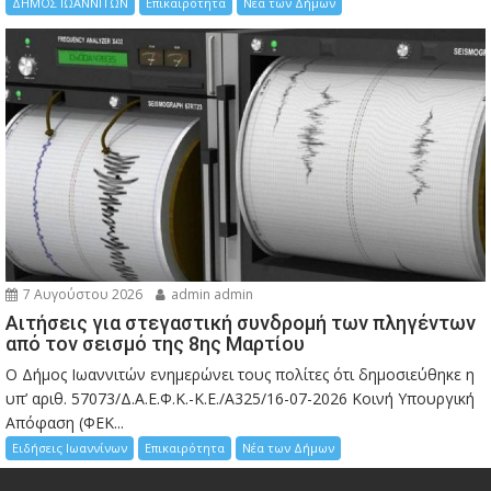
ΔΗΜΟΣ ΙΩΑΝΝΙΤΩΝ
Επικαιρότητα
Νέα των Δήμων
7 Αυγούστου 2026
admin admin
Αιτήσεις για στεγαστική συνδρομή των πληγέντων
από τον σεισμό της 8ης Μαρτίου
Ο Δήμος Ιωαννιτών ενημερώνει τους πολίτες ότι δημοσιεύθηκε η
υπ’ αριθ. 57073/Δ.Α.Ε.Φ.Κ.-Κ.Ε./Α325/16-07-2026 Κοινή Υπουργική
Απόφαση (ΦΕΚ...
Ειδήσεις Ιωαννίνων
Επικαιρότητα
Νέα των Δήμων