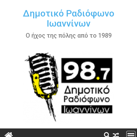
Περάστε
στο
Δημοτικό Ραδιόφωνο
περιεχόμενο
Ιωαννίνων
Ο ήχος της πόλης από το 1989