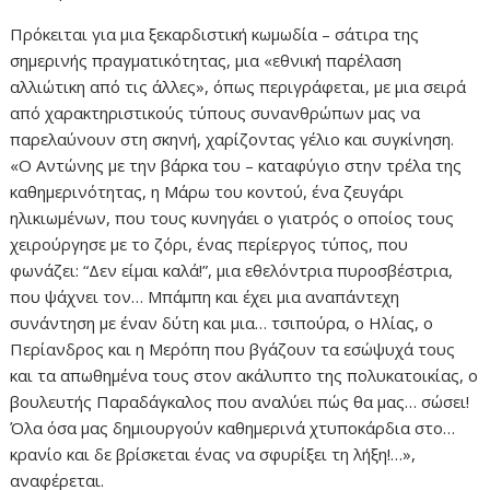
Πρόκειται για μια ξεκαρδιστική κωμωδία – σάτιρα της
σημερινής πραγματικότητας, μια «εθνική παρέλαση
αλλιώτικη από τις άλλες», όπως περιγράφεται, με μια σειρά
από χαρακτηριστικούς τύπους συνανθρώπων μας να
παρελαύνουν στη σκηνή, χαρίζοντας γέλιο και συγκίνηση.
«Ο Αντώνης με την βάρκα του – καταφύγιο στην τρέλα της
καθημερινότητας, η Μάρω του κοντού, ένα ζευγάρι
ηλικιωμένων, που τους κυνηγάει ο γιατρός ο οποίος τους
χειρούργησε με το ζόρι, ένας περίεργος τύπος, που
φωνάζει: “Δεν είμαι καλά!”, μια εθελόντρια πυροσβέστρια,
που ψάχνει τον… Μπάμπη και έχει μια αναπάντεχη
συνάντηση με έναν δύτη και μια… τσιπούρα, ο Ηλίας, ο
Περίανδρος και η Μερόπη που βγάζουν τα εσώψυχά τους
και τα απωθημένα τους στον ακάλυπτο της πολυκατοικίας, ο
βουλευτής Παραδάγκαλος που αναλύει πώς θα μας… σώσει!
Όλα όσα μας δημιουργούν καθημερινά χτυποκάρδια στο…
κρανίο και δε βρίσκεται ένας να σφυρίξει τη λήξη!…»,
αναφέρεται.