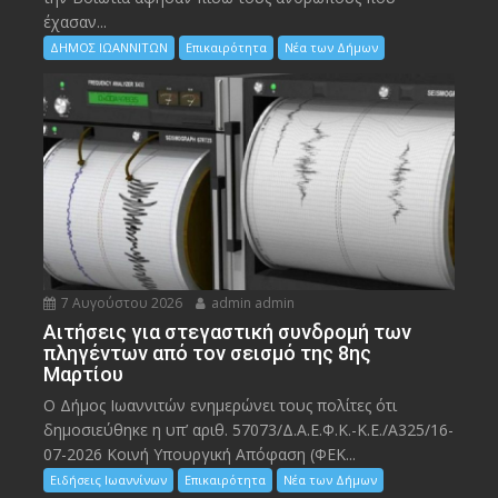
έχασαν...
ΔΗΜΟΣ ΙΩΑΝΝΙΤΩΝ
Επικαιρότητα
Νέα των Δήμων
7 Αυγούστου 2026
admin admin
Αιτήσεις για στεγαστική συνδρομή των
πληγέντων από τον σεισμό της 8ης
Μαρτίου
Ο Δήμος Ιωαννιτών ενημερώνει τους πολίτες ότι
δημοσιεύθηκε η υπ’ αριθ. 57073/Δ.Α.Ε.Φ.Κ.-Κ.Ε./Α325/16-
07-2026 Κοινή Υπουργική Απόφαση (ΦΕΚ...
Ειδήσεις Ιωαννίνων
Επικαιρότητα
Νέα των Δήμων