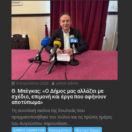
6 Αυγούστου 2026
admin admin
Θ. Μπέγκας: «Ο Δήμος μας αλλάζει με
σχέδιο, επιμονή και έργα που αφήνουν
αποτύπωμα»
Τη συνολική εικόνα της δουλειάς που
πραγματοποιήθηκε τον Ιούλιο και τις πρώτες ημέρες
του Αυγούστου παρουσίασε...
ΔΗΜΟΣ ΙΩΑΝΝΙΤΩΝ
Επικαιρότητα
Νέα των Δήμων