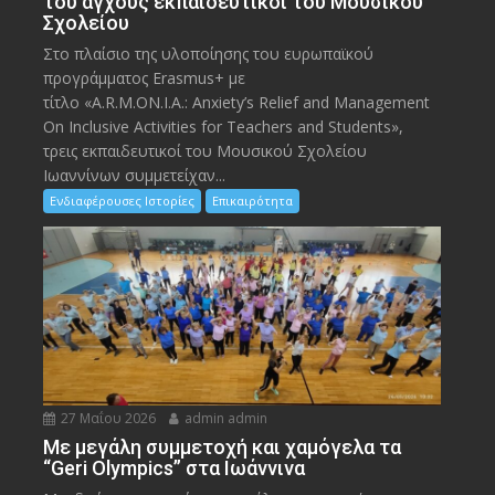
του άγχους εκπαιδευτικοί του Μουσικού
Σχολείου
Στο πλαίσιο της υλοποίησης του ευρωπαϊκού
προγράμματος Erasmus+ με
τίτλο «A.R.M.ON.I.A.: Anxiety’s Relief and Management
On Inclusive Activities for Teachers and Students»,
τρεις εκπαιδευτικοί του Μουσικού Σχολείου
Ιωαννίνων συμμετείχαν...
Ενδιαφέρουσες Ιστορίες
Επικαιρότητα
27 Μαΐου 2026
admin admin
Με μεγάλη συμμετοχή και χαμόγελα τα
“Geri Olympics” στα Ιωάννινα