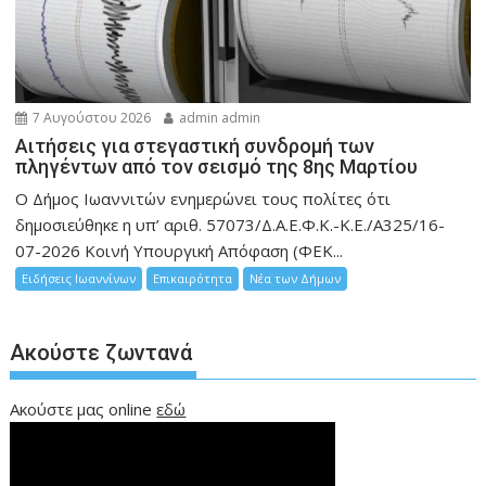
7 Αυγούστου 2026
admin admin
Αιτήσεις για στεγαστική συνδρομή των
πληγέντων από τον σεισμό της 8ης Μαρτίου
Ο Δήμος Ιωαννιτών ενημερώνει τους πολίτες ότι
δημοσιεύθηκε η υπ’ αριθ. 57073/Δ.Α.Ε.Φ.Κ.-Κ.Ε./Α325/16-
07-2026 Κοινή Υπουργική Απόφαση (ΦΕΚ...
Ειδήσεις Ιωαννίνων
Επικαιρότητα
Νέα των Δήμων
Ακούστε ζωντανά
Ακούστε μας online
εδώ