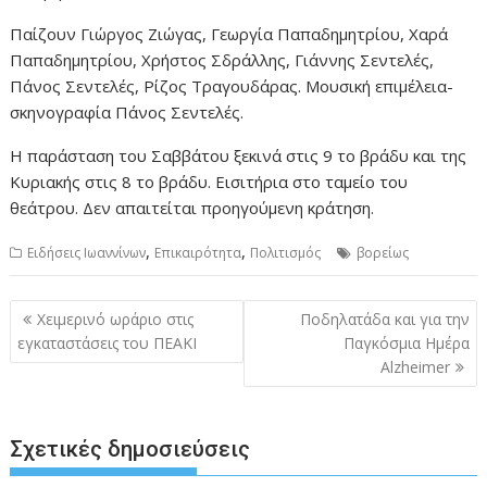
Παίζουν Γιώργος Ζιώγας, Γεωργία Παπαδημητρίου, Χαρά
Παπαδημητρίου, Χρήστος Σδράλλης, Γιάννης Σεντελές,
Πάνος Σεντελές, Ρίζος Τραγουδάρας. Μουσική επιμέλεια-
σκηνογραφία Πάνος Σεντελές.
Η παράσταση του Σαββάτου ξεκινά στις 9 το βράδυ και της
Κυριακής στις 8 το βράδυ. Εισιτήρια στο ταμείο του
θεάτρου. Δεν απαιτείται προηγούμενη κράτηση.
,
,
Ειδήσεις Ιωαννίνων
Επικαιρότητα
Πολιτισμός
βορείως
Πλοήγηση
Χειμερινό ωράριο στις
Ποδηλατάδα και για την
άρθρων
εγκαταστάσεις του ΠΕΑΚΙ
Παγκόσμια Ημέρα
Alzheimer
Σχετικές δημοσιεύσεις