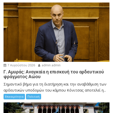
7 Αυγούστου 2026
admin admin
Γ. Αμυράς: Αναγκαία η επισκευή του αρδευτικού
φράγματος Αώου
Σημαντικό βήμα για τη διατήρηση και την αναβάθμιση των
αρδευτικών υποδομών του κάμπου Κόνιτσας αποτελεί η...
Επικαιρότητα
Πολιτική