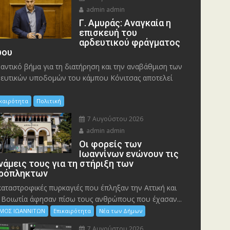
admin admin
Γ. Αμυράς: Αναγκαία η
επισκευή του
αρδευτικού φράγματος
ου
αντικό βήμα για τη διατήρηση και την αναβάθμιση των
ευτικών υποδομών του κάμπου Κόνιτσας αποτελεί
ικαιρότητα
Πολιτική
7 Αυγούστου 2026
admin admin
Οι φορείς των
Ιωαννίνων ενώνουν τις
νάμεις τους για τη στήριξη των
ρόπληκτων
καταστροφικές πυρκαγιές που έπληξαν την Αττική και
 Bοιωτία άφησαν πίσω τους ανθρώπους που έχασαν...
ΜΟΣ ΙΩΑΝΝΙΤΩΝ
Επικαιρότητα
Νέα των Δήμων
7 Αυγούστου 2026