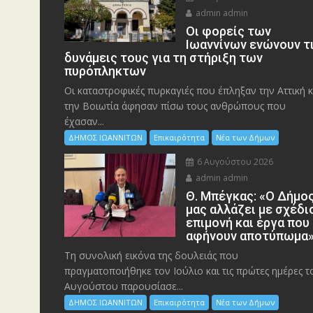
admin admin
Οι φορείς των
Ιωαννίνων ενώνουν τ
δυνάμεις τους για τη στήριξη των
πυρόπληκτων
Οι καταστροφικές πυρκαγιές που έπληξαν την Αττική κ
την Bοιωτία άφησαν πίσω τους ανθρώπους που
έχασαν...
ΔΗΜΟΣ ΙΩΑΝΝΙΤΩΝ
Επικαιρότητα
Νέα των Δήμων
6 Αυγούστου 2026
admin admin
Θ. Μπέγκας: «Ο Δήμο
μας αλλάζει με σχέδι
επιμονή και έργα που
αφήνουν αποτύπωμα
Τη συνολική εικόνα της δουλειάς που
πραγματοποιήθηκε τον Ιούλιο και τις πρώτες ημέρες τ
Αυγούστου παρουσίασε...
ΔΗΜΟΣ ΙΩΑΝΝΙΤΩΝ
Επικαιρότητα
Νέα των Δήμων