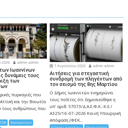
 2026
admin admin
7 Αυγούστου 2026
admin admin
 των Ιωαννίνων
Αιτήσεις για στεγαστική
ις δυνάμεις τους
συνδρομή των πληγέντων από
ριξη των
τον σεισμό της 8ης Μαρτίου
των
Ο Δήμος Ιωαννιτών ενημερώνει
φικές πυρκαγιές που
τους πολίτες ότι δημοσιεύθηκε η
Αττική και την Bοιωτία
υπ’ αριθ. 57073/Δ.Α.Ε.Φ.Κ.-Κ.Ε./
ω τους ανθρώπους που
Α325/16-07-2026 Κοινή Υπουργική
Απόφαση (ΦΕΚ...
ΤΩΝ
Επικαιρότητα
Ειδήσεις Ιωαννίνων
Επικαιρότητα