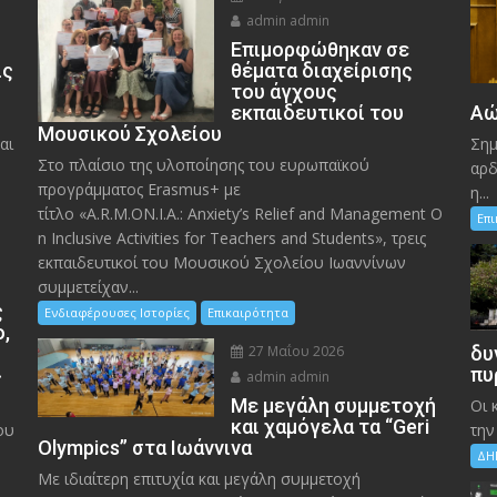
admin admin
Eπιμορφώθηκαν σε
ις
θέματα διαχείρισης
του άγχους
εκπαιδευτικοί του
Αώ
Μουσικού Σχολείου
αι
Σημ
Στο πλαίσιο της υλοποίησης του ευρωπαϊκού
αρδ
προγράμματος Erasmus+ με
η...
τίτλο «A.R.M.ON.I.A.: Anxiety’s Relief and Management O
Επ
n Inclusive Activities for Teachers and Students», τρεις
εκπαιδευτικοί του Μουσικού Σχολείου Ιωαννίνων
συμμετείχαν...
ς
Ενδιαφέρουσες Ιστορίες
Επικαιρότητα
ο,
27 Μαΐου 2026
δυ
»
πυ
admin admin
Με μεγάλη συμμετοχή
Οι 
και χαμόγελα τα “Geri
ου
την
Olympics” στα Ιωάννινα
ΔΗ
Με ιδιαίτερη επιτυχία και μεγάλη συμμετοχή