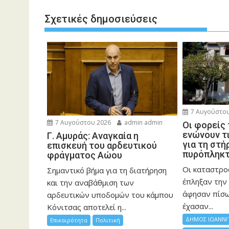
Σχετικές δημοσιεύσεις
7 Αυγούστου
7 Αυγούστου 2026
admin admin
Οι φορείς
ενώνουν τ
Γ. Αμυράς: Αναγκαία η
για τη στή
επισκευή του αρδευτικού
πυρόπληκ
φράγματος Αώου
Οι καταστρο
Σημαντικό βήμα για τη διατήρηση
έπληξαν την 
και την αναβάθμιση των
άφησαν πίσ
αρδευτικών υποδομών του κάμπου
έχασαν...
Κόνιτσας αποτελεί η...
ΔΗΜΟΣ ΙΩΑΝΝΙ
Επικαιρότητα
Πολιτική