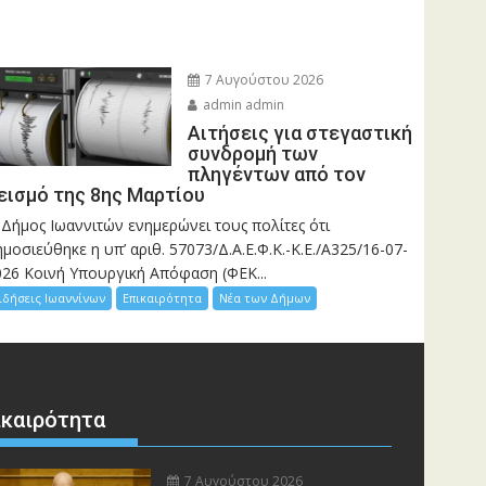
7 Αυγούστου 2026
admin admin
Αιτήσεις για στεγαστική
συνδρομή των
πληγέντων από τον
εισμό της 8ης Μαρτίου
 Δήμος Ιωαννιτών ενημερώνει τους πολίτες ότι
μοσιεύθηκε η υπ’ αριθ. 57073/Δ.Α.Ε.Φ.Κ.-Κ.Ε./Α325/16-07-
026 Κοινή Υπουργική Απόφαση (ΦΕΚ...
ιδήσεις Ιωαννίνων
Επικαιρότητα
Νέα των Δήμων
ικαιρότητα
7 Αυγούστου 2026