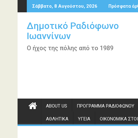
Περάστε
Σάββατο, 8 Αυγούστου, 2026
Πρόσφατα άρ
στο
περιεχόμενο
Δημοτικό Ραδιόφωνο
Ιωαννίνων
Ο ήχος της πόλης από το 1989
ABOUT US
ΠΡΌΓΡΑΜΜΑ ΡΑΔΙΟΦΏΝΟΥ
ΑΘΛΗΤΙΚΆ
ΥΓΕΊΑ
ΟΙΚΟΝΟΜΙΚΆ ΣΤΟΙ