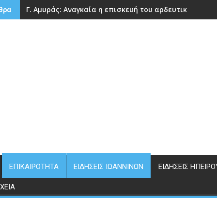
Γ. Αμυράς: Αναγκαία η επισκευή του αρδευτικού φρά
θρα
ΕΠΙΚΑΙΡΌΤΗΤΑ
ΕΙΔΉΣΕΙΣ ΙΩΑΝΝΊΝΩΝ
ΕΙΔΉΣΕΙΣ ΗΠΕΊΡΟ
ΧΕΊΑ