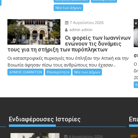
Νέα των Δήμων
7 Αυγούστου 2026
admin admin
Οι φορείς των Ιωαννίνων
ενώνουν τις δυνάμεις
τους για τη στήριξη των πυρόπληκτων
σ
Οι καταστροφικές πυρκαγιές που έπληξαν την Αττική και την
Ο
Bοιωτία άφησαν πίσω τους ανθρώπους που έχασαν...
δη
ΔΗΜΟΣ ΙΩΑΝΝΙΤΩΝ
Επικαιρότητα
Νέα των Δήμων
2
Ε
Ενδιαφέρουσες Ιστορίες
Επ
6 Αυγούστου 2026