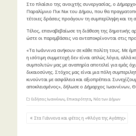
Στο πλαίσιο της ανοιχτής συνεργασίας, ο Δήμαρχ
Παραλίμνιο Πικ Νικ του Δήμου, που θα πραγματοπ
τέτοιες δράσεις προάγουν τη συμπερίληψη και τη 
Τέλος, επαναβεβαίωσε τη διάθεση της δημοτικής α
ώστε οι παρεμβάσεις να ανταποκρίνονται στις πρα
«Τα Ιωάννινα ανήκουν σε κάθε πολίτη τους. Με έμπ
η ισότιμη συμμετοχή δεν είναι απλώς λόγια, αλλά 
συμπολιτών μας με αναπηρία αποτελεί για εμάς όχ
δικαιοσύνης. Στόχος μας είναι μια πόλη συμπεριλη
κινούνται με ασφάλεια και αξιοπρέπεια. Συνεχίζου
αποκλεισμένος», δήλωσε ο Δήμαρχος Ιωαννίνων, 
,
,
Ειδήσεις Ιωαννίνων
Επικαιρότητα
Νέα των Δήμων
Πλοήγηση
Στα Γιάννενα και φέτος η «Φλόγα της Αγάπης»
άρθρων