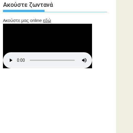
Ακούστε ζωντανά
Ακούστε μας online
εδώ