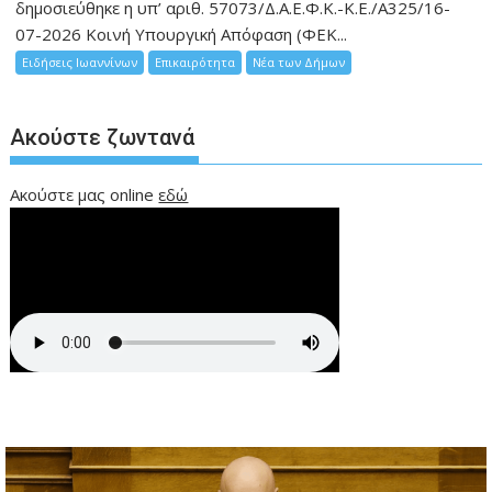
δημοσιεύθηκε η υπ’ αριθ. 57073/Δ.Α.Ε.Φ.Κ.-Κ.Ε./Α325/16-
07-2026 Κοινή Υπουργική Απόφαση (ΦΕΚ...
Ειδήσεις Ιωαννίνων
Επικαιρότητα
Νέα των Δήμων
Ακούστε ζωντανά
Ακούστε μας online
εδώ