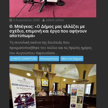
6 Αυγούστου 2026
admin admin
Θ. Μπέγκας: «Ο Δήμος μας αλλάζει με
σχέδιο, επιμονή και έργα που αφήνουν
αποτύπωμα»
Τη συνολική εικόνα της δουλειάς που
πραγματοποιήθηκε τον Ιούλιο και τις πρώτες ημέρες
του Αυγούστου παρουσίασε...
ΔΗΜΟΣ ΙΩΑΝΝΙΤΩΝ
Επικαιρότητα
Νέα των Δήμων