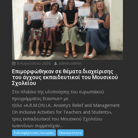
6 Αυγούστου 2026
admin admin
Eπιμορφώθηκαν σε θέματα διαχείρισης
του άγχους εκπαιδευτικοί του Μουσικού
Σχολείου
Στο πλαίσιο της υλοποίησης του ευρωπαϊκού
προγράμματος Erasmus+ με
τίτλο «A.R.M.ON.I.A.: Anxiety’s Relief and Management
On Inclusive Activities for Teachers and Students»,
τρεις εκπαιδευτικοί του Μουσικού Σχολείου
Ιωαννίνων συμμετείχαν...
Ενδιαφέρουσες Ιστορίες
Επικαιρότητα