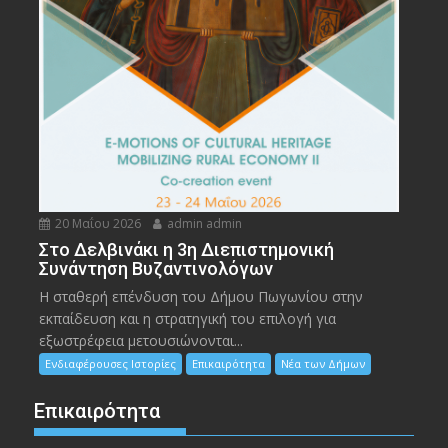
20 Μαΐου 2026
admin admin
Στο Δελβινάκι η 3η Διεπιστημονική
Συνάντηση Βυζαντινολόγων
Η σταθερή επένδυση του Δήμου Πωγωνίου στην
εκπαίδευση και η στρατηγική του επιλογή για
εξωστρέφεια μετουσιώνονται...
Ενδιαφέρουσες Ιστορίες
Επικαιρότητα
Νέα των Δήμων
Επικαιρότητα