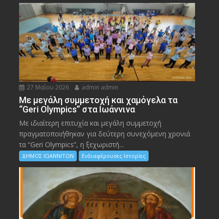
27 Μαΐου 2026
admin admin
Με μεγάλη συμμετοχή και χαμόγελα τα
“Geri Olympics” στα Ιωάννινα
Με ιδιαίτερη επιτυχία και μεγάλη συμμετοχή
πραγματοποιήθηκαν για δεύτερη συνεχόμενη χρονιά
τα “Geri Olympics”, η ξεχωριστή...
ΔΗΜΟΣ ΙΩΑΝΝΙΤΩΝ
Ενδιαφέρουσες Ιστορίες