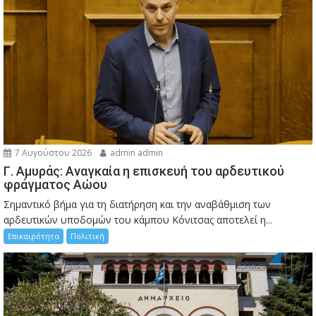
7 Αυγούστου 2026
admin admin
Γ. Αμυράς: Αναγκαία η επισκευή του αρδευτικού
φράγματος Αώου
Σημαντικό βήμα για τη διατήρηση και την αναβάθμιση των
αρδευτικών υποδομών του κάμπου Κόνιτσας αποτελεί η...
Επικαιρότητα
Πολιτική