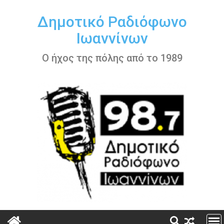
Περάστε
στο
Δημοτικό Ραδιόφωνο
περιεχόμενο
Ιωαννίνων
Ο ήχος της πόλης από το 1989