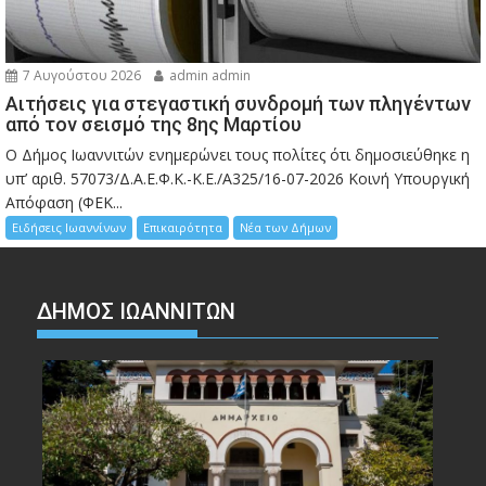
7 Αυγούστου 2026
admin admin
Αιτήσεις για στεγαστική συνδρομή των πληγέντων
από τον σεισμό της 8ης Μαρτίου
Ο Δήμος Ιωαννιτών ενημερώνει τους πολίτες ότι δημοσιεύθηκε η
υπ’ αριθ. 57073/Δ.Α.Ε.Φ.Κ.-Κ.Ε./Α325/16-07-2026 Κοινή Υπουργική
Απόφαση (ΦΕΚ...
Ειδήσεις Ιωαννίνων
Επικαιρότητα
Νέα των Δήμων
ΔΗΜΟΣ ΙΩΑΝΝΙΤΩΝ