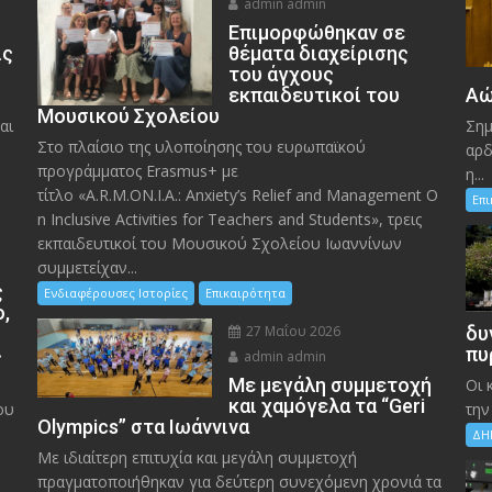
admin admin
Eπιμορφώθηκαν σε
ις
θέματα διαχείρισης
του άγχους
εκπαιδευτικοί του
Αώ
Μουσικού Σχολείου
αι
Σημ
Στο πλαίσιο της υλοποίησης του ευρωπαϊκού
αρδ
προγράμματος Erasmus+ με
η...
τίτλο «A.R.M.ON.I.A.: Anxiety’s Relief and Management O
Επ
n Inclusive Activities for Teachers and Students», τρεις
εκπαιδευτικοί του Μουσικού Σχολείου Ιωαννίνων
συμμετείχαν...
ς
Ενδιαφέρουσες Ιστορίες
Επικαιρότητα
ο,
27 Μαΐου 2026
δυ
»
πυ
admin admin
Με μεγάλη συμμετοχή
Οι 
και χαμόγελα τα “Geri
ου
την
Olympics” στα Ιωάννινα
ΔΗ
Με ιδιαίτερη επιτυχία και μεγάλη συμμετοχή
πραγματοποιήθηκαν για δεύτερη συνεχόμενη χρονιά τα