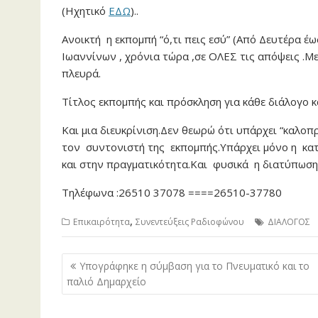
(Ηχητικό
ΕΔΩ
)..
Ανοικτή η εκπομπή “ό,τι πεις εσύ” (Από Δευτέρα έ
Ιωαννίνων , χρόνια τώρα ,σε ΟΛΕΣ τις απόψεις .Μ
πλευρά.
Τίτλος εκπομπής και πρόσκληση για κάθε διάλογο κ
Και μια διευκρίνιση.Δεν θεωρώ ότι υπάρχει “καλοπ
τον συντονιστή της εκπομπής.Υπάρχει μόνο η κα
και στην πραγματικότητα.Και φυσικά η διατύπωσ
Τηλέφωνα :26510 37078 ====26510-37780
,
Επικαιρότητα
Συνεντεύξεις Ραδιοφώνου
ΔΙΑΛΟΓΟΣ
Πλοήγηση
Υπογράφηκε η σύμβαση για το Πνευματικό και το
άρθρων
παλιό Δημαρχείο