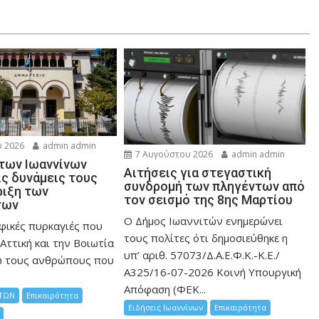
 2026
admin admin
7 Αυγούστου 2026
admin admin
 των Ιωαννίνων
Αιτήσεις για στεγαστική
ις δυνάμεις τους
συνδρομή των πληγέντων από
ριξη των
τον σεισμό της 8ης Μαρτίου
των
Ο Δήμος Ιωαννιτών ενημερώνει
φικές πυρκαγιές που
τους πολίτες ότι δημοσιεύθηκε η
Αττική και την Bοιωτία
υπ’ αριθ. 57073/Δ.Α.Ε.Φ.Κ.-Κ.Ε./
ω τους ανθρώπους που
Α325/16-07-2026 Κοινή Υπουργική
Απόφαση (ΦΕΚ...
ΤΩΝ
Επικαιρότητα
Ειδήσεις Ιωαννίνων
Επικαιρότητα