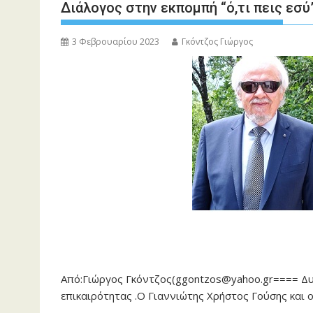
Διάλογος στην εκπομπή “ό,τι πεις εσύ
3 Φεβρουαρίου 2023
Γκόντζος Γιώργος
Από:Γιώργος Γκόντζος(ggontzos@yahoo.gr==== Δυο
επικαιρότητας .Ο Γιαννιώτης Χρήστος Γούσης και