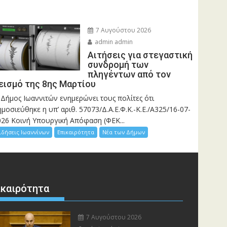
7 Αυγούστου 2026
admin admin
Αιτήσεις για στεγαστική
συνδρομή των
πληγέντων από τον
εισμό της 8ης Μαρτίου
 Δήμος Ιωαννιτών ενημερώνει τους πολίτες ότι
μοσιεύθηκε η υπ’ αριθ. 57073/Δ.Α.Ε.Φ.Κ.-Κ.Ε./Α325/16-07-
026 Κοινή Υπουργική Απόφαση (ΦΕΚ...
ιδήσεις Ιωαννίνων
Επικαιρότητα
Νέα των Δήμων
ικαιρότητα
7 Αυγούστου 2026