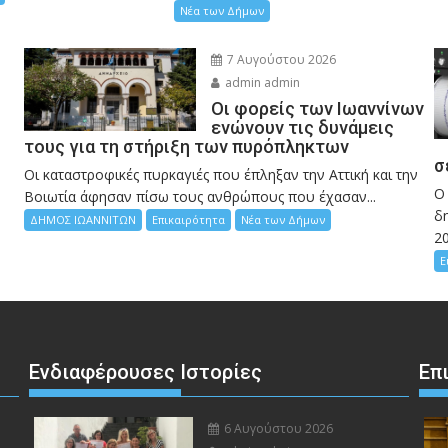
Νέα των Δήμων
7 Αυγούστου 2026
admin admin
Οι φορείς των Ιωαννίνων
ενώνουν τις δυνάμεις
τους για τη στήριξη των πυρόπληκτων
σ
Οι καταστροφικές πυρκαγιές που έπληξαν την Αττική και την
Ο
Bοιωτία άφησαν πίσω τους ανθρώπους που έχασαν...
δη
ΔΗΜΟΣ ΙΩΑΝΝΙΤΩΝ
Επικαιρότητα
Νέα των Δήμων
2
Ε
Ενδιαφέρουσες Ιστορίες
Επ
6 Αυγούστου 2026