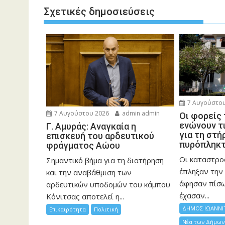
Σχετικές δημοσιεύσεις
7 Αυγούστου
7 Αυγούστου 2026
admin admin
Οι φορείς
ενώνουν τ
Γ. Αμυράς: Αναγκαία η
για τη στή
επισκευή του αρδευτικού
πυρόπληκ
φράγματος Αώου
Οι καταστρο
Σημαντικό βήμα για τη διατήρηση
έπληξαν την 
και την αναβάθμιση των
άφησαν πίσ
αρδευτικών υποδομών του κάμπου
έχασαν...
Κόνιτσας αποτελεί η...
ΔΗΜΟΣ ΙΩΑΝΝΙ
Επικαιρότητα
Πολιτική
Νέα των Δήμων