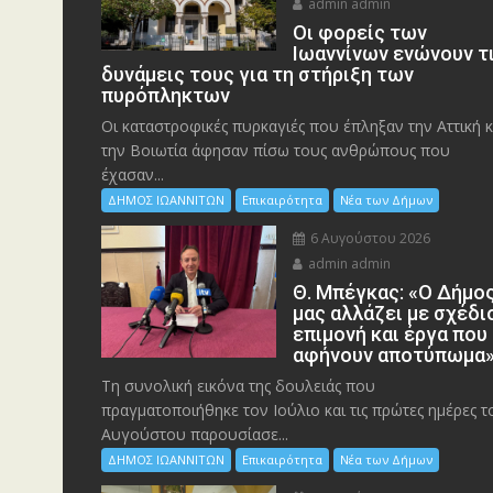
admin admin
Οι φορείς των
Ιωαννίνων ενώνουν τ
δυνάμεις τους για τη στήριξη των
πυρόπληκτων
Οι καταστροφικές πυρκαγιές που έπληξαν την Αττική κ
την Bοιωτία άφησαν πίσω τους ανθρώπους που
έχασαν...
ΔΗΜΟΣ ΙΩΑΝΝΙΤΩΝ
Επικαιρότητα
Νέα των Δήμων
6 Αυγούστου 2026
admin admin
Θ. Μπέγκας: «Ο Δήμο
μας αλλάζει με σχέδι
επιμονή και έργα που
αφήνουν αποτύπωμα
Τη συνολική εικόνα της δουλειάς που
πραγματοποιήθηκε τον Ιούλιο και τις πρώτες ημέρες τ
Αυγούστου παρουσίασε...
ΔΗΜΟΣ ΙΩΑΝΝΙΤΩΝ
Επικαιρότητα
Νέα των Δήμων