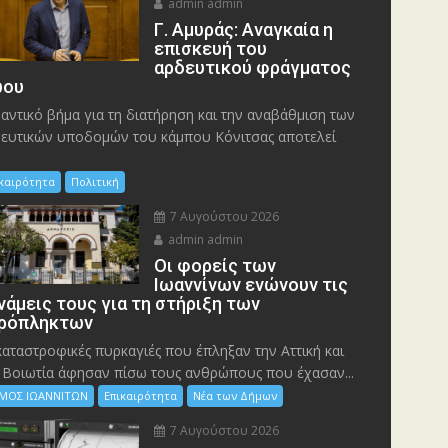
admin admin
Γ. Αμυράς: Αναγκαία η
επισκευή του
αρδευτικού φράγματος
ου
αντικό βήμα για τη διατήρηση και την αναβάθμιση των
ευτικών υποδομών του κάμπου Κόνιτσας αποτελεί
ικαιρότητα
Πολιτική
7 Αυγούστου 2026
admin admin
Οι φορείς των
Ιωαννίνων ενώνουν τις
νάμεις τους για τη στήριξη των
ρόπληκτων
καταστροφικές πυρκαγιές που έπληξαν την Αττική και
 Bοιωτία άφησαν πίσω τους ανθρώπους που έχασαν...
ΜΟΣ ΙΩΑΝΝΙΤΩΝ
Επικαιρότητα
Νέα των Δήμων
7 Αυγούστου 2026