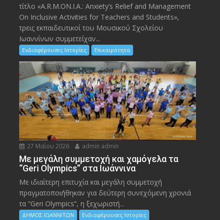
τίτλο «A.R.M.ON.I.A.: Anxiety’s Relief and Management
On Inclusive Activities for Teachers and Students»,
τρεις εκπαιδευτικοί του Μουσικού Σχολείου
Ιωαννίνων συμμετείχαν...
Ενδιαφέρουσες Ιστορίες
Επικαιρότητα
27 Μαΐου 2026
admin admin
Με μεγάλη συμμετοχή και χαμόγελα τα
“Geri Olympics” στα Ιωάννινα
Με ιδιαίτερη επιτυχία και μεγάλη συμμετοχή
πραγματοποιήθηκαν για δεύτερη συνεχόμενη χρονιά
τα “Geri Olympics”, η ξεχωριστή...
ΔΗΜΟΣ ΙΩΑΝΝΙΤΩΝ
Ενδιαφέρουσες Ιστορίες