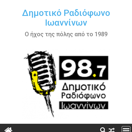
Περάστε
στο
Δημοτικό Ραδιόφωνο
περιεχόμενο
Ιωαννίνων
Ο ήχος της πόλης από το 1989