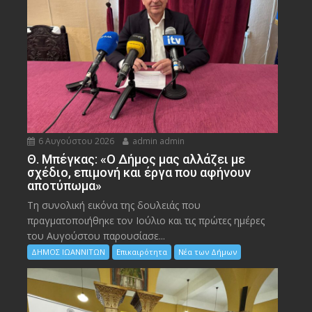
6 Αυγούστου 2026
admin admin
Θ. Μπέγκας: «Ο Δήμος μας αλλάζει με
σχέδιο, επιμονή και έργα που αφήνουν
αποτύπωμα»
Τη συνολική εικόνα της δουλειάς που
πραγματοποιήθηκε τον Ιούλιο και τις πρώτες ημέρες
του Αυγούστου παρουσίασε...
ΔΗΜΟΣ ΙΩΑΝΝΙΤΩΝ
Επικαιρότητα
Νέα των Δήμων