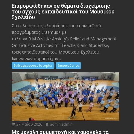
Eπιμορφώθηκαν σε θέματα διαχείρισης
του άγχους εκπαιδευτικοί του Μουσικού
Σχολείου
Στο πλαίσιο της υλοποίησης του ευρωπαϊκού
προγράμματος Erasmus+ με
τίτλο «A.R.M.ON.I.A.: Anxiety’s Relief and Management
On Inclusive Activities for Teachers and Students»,
τρεις εκπαιδευτικοί του Μουσικού Σχολείου
Ιωαννίνων συμμετείχαν...
Ενδιαφέρουσες Ιστορίες
Επικαιρότητα
27 Μαΐου 2026
admin admin
Με μεγάλη συμμετοχή και χαμόγελα τα