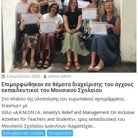
6 Αυγούστου 2026
admin admin
Eπιμορφώθηκαν σε θέματα διαχείρισης του άγχους
εκπαιδευτικοί του Μουσικού Σχολείου
Στο πλαίσιο της υλοποίησης του ευρωπαϊκού προγράμματος
Erasmus+ με
τίτλο «A.R.M.ON.I.A.: Anxiety’s Relief and Management On Inclusive
Activities for Teachers and Students», τρεις εκπαιδευτικοί του
Μουσικού Σχολείου Ιωαννίνων συμμετείχαν...
Ενδιαφέρουσες Ιστορίες
Επικαιρότητα