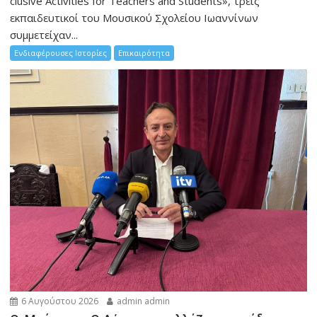
clusive Activities for Teachers and Students», τρεις
εκπαιδευτικοί του Μουσικού Σχολείου Ιωαννίνων
συμμετείχαν...
Ενδιαφέρουσες Ιστορίες
Επικαιρότητα
6 Αυγούστου 2026
admin admin