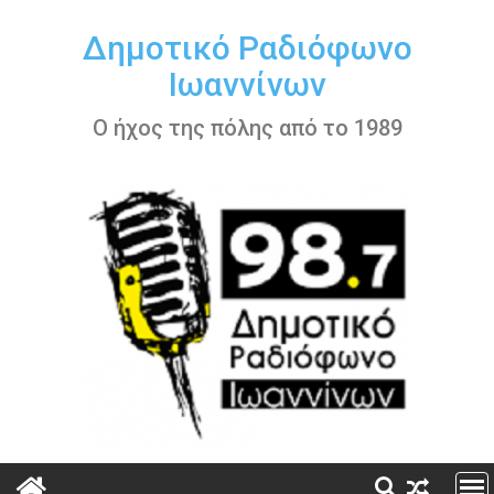
Περάστε
στο
Δημοτικό Ραδιόφωνο
περιεχόμενο
Ιωαννίνων
Ο ήχος της πόλης από το 1989