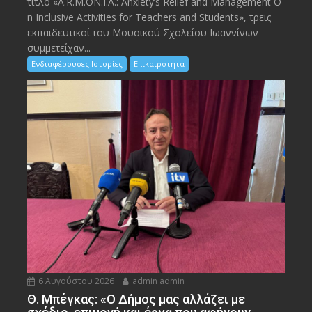
τίτλο «A.R.M.ON.I.A.: Anxiety’s Relief and Management O
n Inclusive Activities for Teachers and Students», τρεις
εκπαιδευτικοί του Μουσικού Σχολείου Ιωαννίνων
συμμετείχαν...
Ενδιαφέρουσες Ιστορίες
Επικαιρότητα
6 Αυγούστου 2026
admin admin
Θ. Μπέγκας: «Ο Δήμος μας αλλάζει με