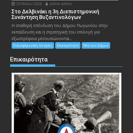
20 Μαΐου 2026
admin admin
Στο Δελβινάκι η 3η Διεπιστημονική
Συνάντηση Βυζαντινολόγων
Η σταθερή επένδυση του Δήμου Πωγωνίου στην
εκπαίδευση και η στρατηγική του επιλογή για
εξωστρέφεια μετουσιώνονται...
Ενδιαφέρουσες Ιστορίες
Επικαιρότητα
Νέα των Δήμων
Επικαιρότητα