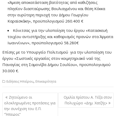
«Άμεση αποκατάσταση βατότητας από καθιζήσεις
πλησίον διασταύρωσης Βουλιαγμένου και θέση Κόκκα
στην ευρύτερη περιοχή του Δήμου Γεωργίου
Καραϊσκάκη», προϋπολογισμού 260.400 €
Κόνιτσας για την υλοποίηση του έργου «Κατασκευή
τοιχίου αντιστήριξης και καθαρισμός πρανών στα Άρματα
Ιωαννίνων», προϋπολογισμού 58.280€
Επίσης με το Υπουργείο Πολιτισμού για την υλοποίηση του
έργου «Σωστικές εργασίες στον κοιμητηριακό ναό της
Παναγίας στη Σαμονίβα Δήμου Σουλίου», προϋπολογισμού
30.000 €.
,
Ειδήσεις Ηπείρου
Επικαιρότητα
Πλοήγηση
Ζητούμενο οι
Ομιλία Χρίστου Α. Τέζα στον
άρθρων
ολοκληρωμένες προτάσεις για
Πολυχώρο «Δημ. Χατζής»
την συνέχιση του Ε.Π.
“Ήπειρος”