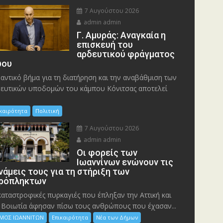
7 Αυγούστου 2026
admin admin
Γ. Αμυράς: Αναγκαία η
επισκευή του
αρδευτικού φράγματος
ου
αντικό βήμα για τη διατήρηση και την αναβάθμιση των
ευτικών υποδομών του κάμπου Κόνιτσας αποτελεί
ικαιρότητα
Πολιτική
7 Αυγούστου 2026
admin admin
Οι φορείς των
Ιωαννίνων ενώνουν τις
νάμεις τους για τη στήριξη των
ρόπληκτων
καταστροφικές πυρκαγιές που έπληξαν την Αττική και
 Bοιωτία άφησαν πίσω τους ανθρώπους που έχασαν...
ΜΟΣ ΙΩΑΝΝΙΤΩΝ
Επικαιρότητα
Νέα των Δήμων