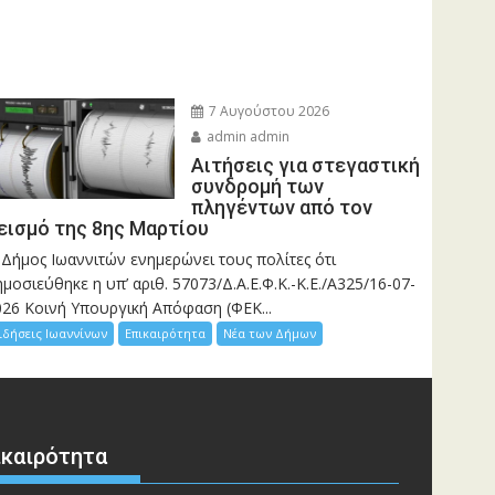
7 Αυγούστου 2026
admin admin
Αιτήσεις για στεγαστική
συνδρομή των
πληγέντων από τον
εισμό της 8ης Μαρτίου
 Δήμος Ιωαννιτών ενημερώνει τους πολίτες ότι
μοσιεύθηκε η υπ’ αριθ. 57073/Δ.Α.Ε.Φ.Κ.-Κ.Ε./Α325/16-07-
026 Κοινή Υπουργική Απόφαση (ΦΕΚ...
ιδήσεις Ιωαννίνων
Επικαιρότητα
Νέα των Δήμων
ικαιρότητα