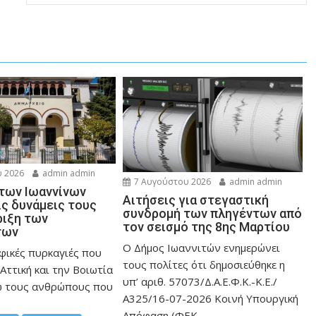
 2026
admin admin
7 Αυγούστου 2026
admin admin
 των Ιωαννίνων
Αιτήσεις για στεγαστική
ις δυνάμεις τους
συνδρομή των πληγέντων από
ριξη των
τον σεισμό της 8ης Μαρτίου
των
Ο Δήμος Ιωαννιτών ενημερώνει
φικές πυρκαγιές που
τους πολίτες ότι δημοσιεύθηκε η
Αττική και την Bοιωτία
υπ’ αριθ. 57073/Δ.Α.Ε.Φ.Κ.-Κ.Ε./
ω τους ανθρώπους που
Α325/16-07-2026 Κοινή Υπουργική
Απόφαση (ΦΕΚ...