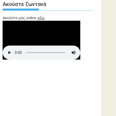
Ακούστε ζωντανά
Ακούστε μας online
εδώ