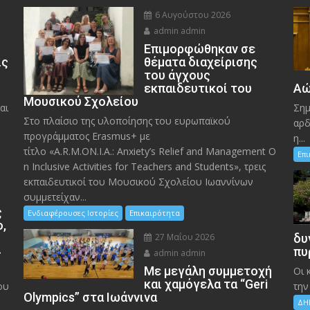
6 Αυγούστου 2026
admin admin
Eπιμορφώθηκαν σε
ις
θέματα διαχείρισης
του άγχους
εκπαιδευτικοί του
Αώ
Μουσικού Σχολείου
αι
Σημ
Στο πλαίσιο της υλοποίησης του ευρωπαϊκού
αρδ
προγράμματος Erasmus+ με
η...
τίτλο «A.R.M.ON.I.A.: Anxiety’s Relief and Management O
Επ
n Inclusive Activities for Teachers and Students», τρεις
εκπαιδευτικοί του Μουσικού Σχολείου Ιωαννίνων
συμμετείχαν...
ς
Ενδιαφέρουσες Ιστορίες
Επικαιρότητα
ο,
27 Μαΐου 2026
δυ
»
πυ
admin admin
Με μεγάλη συμμετοχή
Οι 
και χαμόγελα τα “Geri
ου
την
Olympics” στα Ιωάννινα
ΔΗ