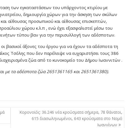
έκταση των εγκαταστάσεων του υπάρχοντος κτιρίου με
ηνιατρείου, δημιουργία χώρων για την άσκηση των σκύλων
και αίθουσας προσωπικού και αίθουσας επισκεπτών,
ροαύλιου χώρου κ.λ.π , ενώ έχει εξασφαλιστεί μέσω του
οκινήτων τύπου βαν για την περισυλλογή των αδέσποτων.
ι οι βασικοί άξονες του έργου για να έχουν τα αδέσποτα τη
 Νίκος Τσόλης που δεν παρέλειψε να ευχαριστήσει τους 386
ιαχειρισμένα ζώα από το κυνοκομείο του Δήμου Ιωαννιτών .
νται με τα αδέσποτα ζώα 2651361165 και 2651361380).
ημά
Κορονοϊός: 36.246 νέα κρούσματα σήμερα, 78 θάνατοι,
615 διασωληνωμένοι, 643 κρούσματα στο Νομό
Ιωαννίνων