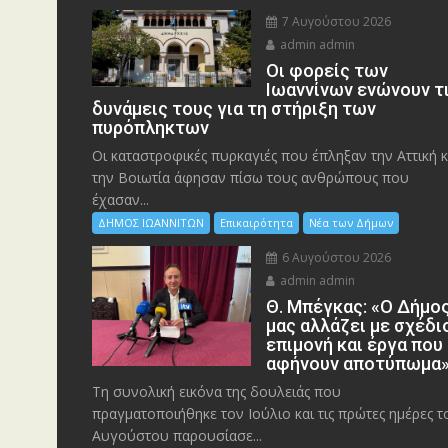
7 Αυγούστου 2026
admin admin
Οι φορείς των
Ιωαννίνων ενώνουν τ
δυνάμεις τους για τη στήριξη των
πυρόπληκτων
Οι καταστροφικές πυρκαγιές που έπληξαν την Αττική κ
την Bοιωτία άφησαν πίσω τους ανθρώπους που
έχασαν...
ΔΗΜΟΣ ΙΩΑΝΝΙΤΩΝ
Επικαιρότητα
Νέα των Δήμων
6 Αυγούστου 2026
admin admin
Θ. Μπέγκας: «Ο Δήμο
μας αλλάζει με σχέδι
επιμονή και έργα που
αφήνουν αποτύπωμα
Τη συνολική εικόνα της δουλειάς που
πραγματοποιήθηκε τον Ιούλιο και τις πρώτες ημέρες τ
Αυγούστου παρουσίασε...