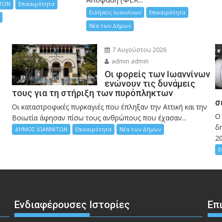
ΤΩΝ
Επικαιρότητα
Ειδήσεις Ιωαννίνων
Επικαιρότητα
Νέα των Δήμων
7 Αυγούστου 2026
admin admin
Οι φορείς των Ιωαννίνων
ενώνουν τις δυνάμεις
τους για τη στήριξη των πυρόπληκτων
σ
Οι καταστροφικές πυρκαγιές που έπληξαν την Αττική και την
Ο
Bοιωτία άφησαν πίσω τους ανθρώπους που έχασαν...
δη
ΔΗΜΟΣ ΙΩΑΝΝΙΤΩΝ
Επικαιρότητα
Νέα των Δήμων
2
Ε
Ενδιαφέρουσες Ιστορίες
Επ