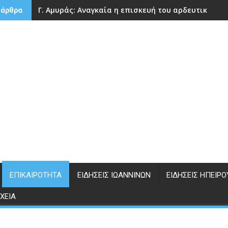
Γ. Αμυράς: Αναγκαία η επισκευή του αρδευτικού 
 άρθρα
ΕΠΙΚΑΙΡΌΤΗΤΑ
ΕΙΔΉΣΕΙΣ ΙΩΑΝΝΊΝΩΝ
ΕΙΔΉΣΕΙΣ ΗΠΕΊΡΟ
ΧΕΊΑ