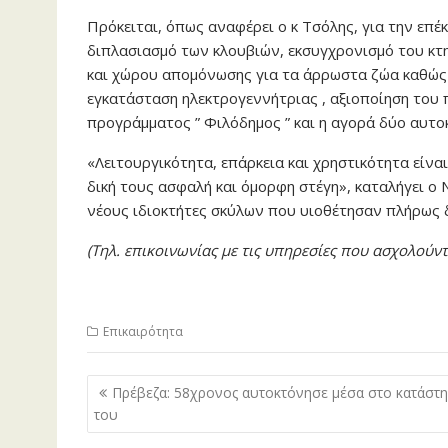
Πρόκειται, όπως αναφέρει ο κ Τσόλης, για την επ
διπλασιασμό των κλουβιών, εκσυγχρονισμό του κτ
και χώρου απομόνωσης για τα άρρωστα ζώα καθώς 
εγκατάσταση ηλεκτρογεννήτριας , αξιοποίηση του π
προγράμματος ” Φιλόδημος ” και η αγορά δύο αυτ
«Λειτουργικότητα, επάρκεια και χρηστικότητα είνα
δική τους ασφαλή και όμορφη στέγη», καταλήγει ο
νέους ιδιοκτήτες σκύλων που υιοθέτησαν πλήρως δ
(Τηλ. επικοινωνίας με τις υπηρεσίες που ασχολού
Επικαιρότητα
Πλοήγηση
Πρέβεζα: 58χρονος αυτοκτόνησε μέσα στο κατάστ
άρθρων
του