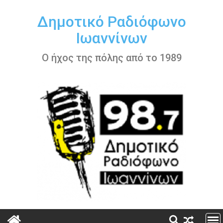
Περάστε
στο
Δημοτικό Ραδιόφωνο
περιεχόμενο
Ιωαννίνων
Ο ήχος της πόλης από το 1989