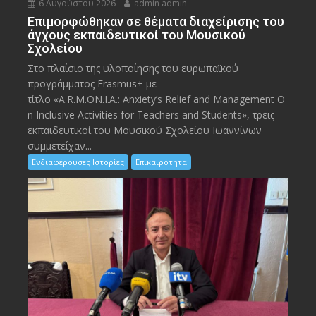
6 Αυγούστου 2026
admin admin
Eπιμορφώθηκαν σε θέματα διαχείρισης του
άγχους εκπαιδευτικοί του Μουσικού
Σχολείου
Στο πλαίσιο της υλοποίησης του ευρωπαϊκού
προγράμματος Erasmus+ με
τίτλο «A.R.M.ON.I.A.: Anxiety’s Relief and Management O
n Inclusive Activities for Teachers and Students», τρεις
εκπαιδευτικοί του Μουσικού Σχολείου Ιωαννίνων
συμμετείχαν...
Ενδιαφέρουσες Ιστορίες
Επικαιρότητα