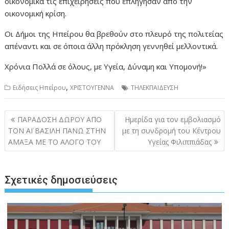
οικονομικά τις επιχειρήσεις που επλήγησαν από την
οικονομική κρίση.
Οι Δήμοι της Ηπείρου θα βρεθούν στο πλευρό της πολιτείας
απέναντι και σε όποια άλλη πρόκληση γεννηθεί μελλοντικά.
Χρόνια Πολλά σε όλους, με Υγεία, Δύναμη και Υπομονή!»
,
Ειδήσεις Ηπείρου
ΧΡΙΣΤΟΥΓΕΝΝΑ
ΤΗΛΕΚΠΑΙΔΕΥΣΗ
Πλοήγηση
ΠΑΡΑΔΟΣΗ ΔΩΡΟΥ ΑΠΟ
Ημερίδα για τον εμβολιασμό
άρθρων
ΤΟΝ ΑΪ ΒΑΣΙΛΗ ΠΑΝΩ ΣΤΗΝ
με τη συνδρομή του Κέντρου
ΑΜΑΞΑ ΜΕ ΤΟ ΑΛΟΓΟ ΤΟΥ
Υγείας Φιλιππιάδας
Σχετικές δημοσιεύσεις