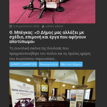
6 Αυγούστου 2026
admin admin
Θ. Μπέγκας: «Ο Δήμος μας αλλάζει με
σχέδιο, επιμονή και έργα που αφήνουν
αποτύπωμα»
Τη συνολική εικόνα της δουλειάς που
πραγματοποιήθηκε τον Ιούλιο και τις πρώτες ημέρες
του Αυγούστου παρουσίασε...
ΔΗΜΟΣ ΙΩΑΝΝΙΤΩΝ
Επικαιρότητα
Νέα των Δήμων