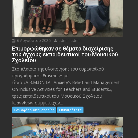
6 Αυγούστου 2026
admin admin
Eπιμορφώθηκαν σε θέματα διαχείρισης
του άγχους εκπαιδευτικοί του Μουσικού
Σχολείου
Στο πλαίσιο της υλοποίησης του ευρωπαϊκού
προγράμματος Erasmus+ με
τίτλο «A.R.M.ON.I.A.: Anxiety’s Relief and Management
On Inclusive Activities for Teachers and Students»,
τρεις εκπαιδευτικοί του Μουσικού Σχολείου
Ιωαννίνων συμμετείχαν...
Ενδιαφέρουσες Ιστορίες
Επικαιρότητα