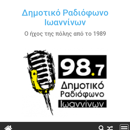
Περάστε
στο
Δημοτικό Ραδιόφωνο
περιεχόμενο
Ιωαννίνων
Ο ήχος της πόλης από το 1989