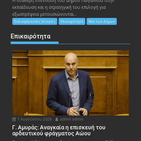
Η σταθερή επένδυση του Δήμου Πωγωνίου στην
εκπαίδευση και η στρατηγική του επιλογή για
εξωστρέφεια μετουσιώνονται...
Ενδιαφέρουσες Ιστορίες
Επικαιρότητα
Νέα των Δήμων
Επικαιρότητα
7 Αυγούστου 2026
admin admin
Γ. Αμυράς: Αναγκαία η επισκευή του
αρδευτικού φράγματος Αώου