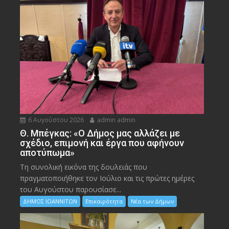
6 Αυγούστου 2026
admin admin
Θ. Μπέγκας: «Ο Δήμος μας αλλάζει με
σχέδιο, επιμονή και έργα που αφήνουν
αποτύπωμα»
Τη συνολική εικόνα της δουλειάς που
πραγματοποιήθηκε τον Ιούλιο και τις πρώτες ημέρες
του Αυγούστου παρουσίασε...
ΔΗΜΟΣ ΙΩΑΝΝΙΤΩΝ
Επικαιρότητα
Νέα των Δήμων