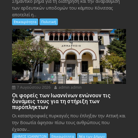
Σημαντικό βήμα για τη διατήρηση και την αναβάθμιση
των αρδευτικών υποδομών του κάμπου Κόνιτσας
αποτελεί η...
Επικαιρότητα
Πολιτική
7 Αυγούστου 2026
admin admin
Οι φορείς των Ιωαννίνων ενώνουν τις
δυνάμεις τους για τη στήριξη των
πυρόπληκτων
Οι καταστροφικές πυρκαγιές που έπληξαν την Αττική και
την Bοιωτία άφησαν πίσω τους ανθρώπους που
έχασαν...
ΔΗΜΟΣ ΙΩΑΝΝΙΤΩΝ
Επικαιρότητα
Νέα των Δήμων