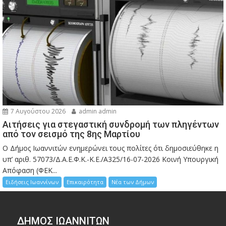
7 Αυγούστου 2026
admin admin
Αιτήσεις για στεγαστική συνδρομή των πληγέντων
από τον σεισμό της 8ης Μαρτίου
Ο Δήμος Ιωαννιτών ενημερώνει τους πολίτες ότι δημοσιεύθηκε η
υπ’ αριθ. 57073/Δ.Α.Ε.Φ.Κ.-Κ.Ε./Α325/16-07-2026 Κοινή Υπουργική
Απόφαση (ΦΕΚ...
Ειδήσεις Ιωαννίνων
Επικαιρότητα
Νέα των Δήμων
ΔΗΜΟΣ ΙΩΑΝΝΙΤΩΝ