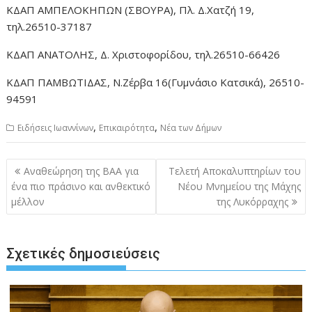
ΚΔΑΠ ΑΜΠΕΛΟΚΗΠΩΝ (ΣΒΟΥΡΑ), Πλ. Δ.Χατζή 19,
τηλ.26510-37187
ΚΔΑΠ ΑΝΑΤΟΛΗΣ, Δ. Χριστοφορίδου, τηλ.26510-66426
ΚΔΑΠ ΠΑΜΒΩΤΙΔΑΣ, Ν.Ζέρβα 16(Γυμνάσιο Κατσικά), 26510-
94591
,
,
Ειδήσεις Ιωαννίνων
Επικαιρότητα
Νέα των Δήμων
Πλοήγηση
Αναθεώρηση της ΒΑΑ για
Τελετή Αποκαλυπτηρίων του
άρθρων
ένα πιο πράσινο και ανθεκτικό
Νέου Μνημείου της Μάχης
μέλλον
της Λυκόρραχης
Σχετικές δημοσιεύσεις