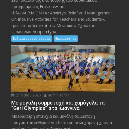
Στο πλαίσιο της υλοποίησης του ευρωπαϊκού
προγράμματος Erasmus+ με
τίτλο «A.R.M.ON.I.A.: Anxiety’s Relief and Management
On Inclusive Activities for Teachers and Students»,
τρεις εκπαιδευτικοί του Μουσικού Σχολείου
Ιωαννίνων συμμετείχαν...
Ενδιαφέρουσες Ιστορίες
Επικαιρότητα
27 Μαΐου 2026
admin admin
Με μεγάλη συμμετοχή και χαμόγελα τα
“Geri Olympics” στα Ιωάννινα
Με ιδιαίτερη επιτυχία και μεγάλη συμμετοχή
πραγματοποιήθηκαν για δεύτερη συνεχόμενη χρονιά
τα “Geri Olympics”, η ξεχωριστή...