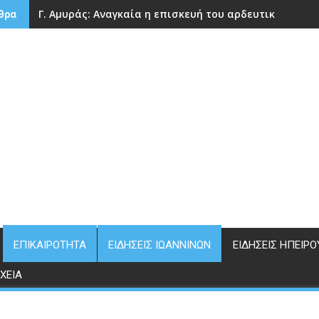
Γ. Αμυράς: Αναγκαία η επισκευή του αρδευτικού φρά
θρα
ΕΠΙΚΑΙΡΌΤΗΤΑ
ΕΙΔΉΣΕΙΣ ΙΩΑΝΝΊΝΩΝ
ΕΙΔΉΣΕΙΣ ΗΠΕΊΡΟ
ΧΕΊΑ