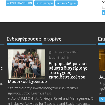
δη
ΔΗΜΟΣ ΙΩΑΝΝΙΤΩΝ
Επικαιρότητα
Νέα των Δήμων
2
Ε
Ενδιαφέρουσες Ιστορίες
Επ
6 Αυγούστου 2026
admin admin
Eπιμορφώθηκαν σε
ις
θέματα διαχείρισης
του άγχους
εκπαιδευτικοί του
Αώ
Μουσικού Σχολείου
αι
Σημ
Στο πλαίσιο της υλοποίησης του ευρωπαϊκού
αρδ
προγράμματος Erasmus+ με
η...
τίτλο «A.R.M.ON.I.A.: Anxiety’s Relief and Management O
Επ
n Inclusive Activities for Teachers and Students», τρεις