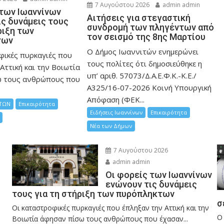
7 Αυγούστου 2026
admin admin
 των Ιωαννίνων
Αιτήσεις για στεγαστική
ις δυνάμεις τους
συνδρομή των πληγέντων από
ριξη των
τον σεισμό της 8ης Μαρτίου
των
Ο Δήμος Ιωαννιτών ενημερώνει
φικές πυρκαγιές που
τους πολίτες ότι δημοσιεύθηκε η
Αττική και την Bοιωτία
υπ’ αριθ. 57073/Δ.Α.Ε.Φ.Κ.-Κ.Ε./
ω τους ανθρώπους που
Α325/16-07-2026 Κοινή Υπουργική
Απόφαση (ΦΕΚ...
ΤΩΝ
Επικαιρότητα
Ειδήσεις Ιωαννίνων
Επικαιρότητα
Νέα των Δήμων
7 Αυγούστου 2026
admin admin
Οι φορείς των Ιωαννίνων
ενώνουν τις δυνάμεις
τους για τη στήριξη των πυρόπληκτων
σ
Οι καταστροφικές πυρκαγιές που έπληξαν την Αττική και την
Ο
Bοιωτία άφησαν πίσω τους ανθρώπους που έχασαν...