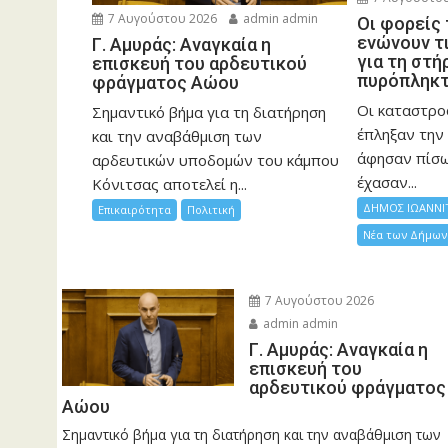
7 Αυγούστου 2026
admin admin
Οι φορείς
ενώνουν τ
Γ. Αμυράς: Αναγκαία η
για τη στή
επισκευή του αρδευτικού
πυρόπληκ
φράγματος Αώου
Οι καταστρο
Σημαντικό βήμα για τη διατήρηση
έπληξαν την 
και την αναβάθμιση των
άφησαν πίσ
αρδευτικών υποδομών του κάμπου
έχασαν...
Κόνιτσας αποτελεί η...
ΔΗΜΟΣ ΙΩΑΝΝΙ
Επικαιρότητα
Πολιτική
Νέα των Δήμων
7 Αυγούστου 2026
admin admin
Γ. Αμυράς: Αναγκαία η
επισκευή του
αρδευτικού φράγματος
Αώου
Σημαντικό βήμα για τη διατήρηση και την αναβάθμιση των