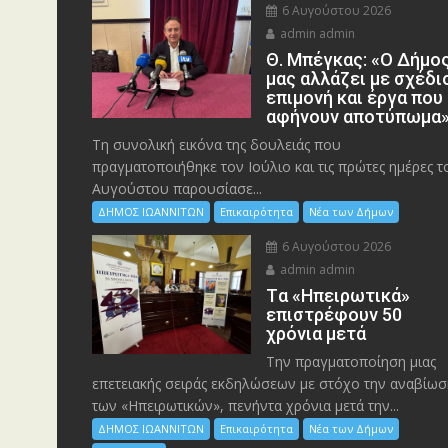
6 Αυγούστου 2026
admin admin
Θ. Μπέγκας: «Ο Δήμο
μας αλλάζει με σχέδι
επιμονή και έργα που
αφήνουν αποτύπωμα
Τη συνολική εικόνα της δουλειάς που
πραγματοποιήθηκε τον Ιούλιο και τις πρώτες ημέρες τ
Αυγούστου παρουσίασε...
ΔΗΜΟΣ ΙΩΑΝΝΙΤΩΝ
Επικαιρότητα
Νέα των Δήμων
6 Αυγούστου 2026
admin admin
Tα «Ηπειρωτικά»
επιστρέφουν 50
χρόνια μετά
Την πραγματοποίηση μιας
επετειακής σειράς εκδηλώσεων με στόχο την αναβίωσ
των «Ηπειρωτικών», πενήντα χρόνια μετά την...
ΔΗΜΟΣ ΙΩΑΝΝΙΤΩΝ
Επικαιρότητα
Νέα των Δήμων