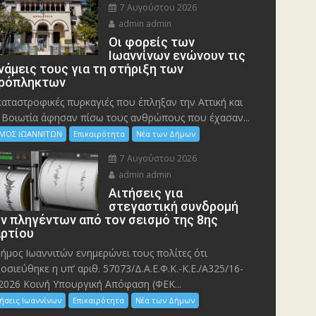
7 Αυγούστου 2026
admin admin
Οι φορείς των
Ιωαννίνων ενώνουν τις
νάμεις τους για τη στήριξη των
ρόπληκτων
καταστροφικές πυρκαγιές που έπληξαν την Αττική και
 Bοιωτία άφησαν πίσω τους ανθρώπους που έχασαν...
ΜΟΣ ΙΩΑΝΝΙΤΩΝ
Επικαιρότητα
Νέα των Δήμων
7 Αυγούστου 2026
admin admin
Αιτήσεις για
στεγαστική συνδρομή
ν πληγέντων από τον σεισμό της 8ης
ρτίου
ήμος Ιωαννιτών ενημερώνει τους πολίτες ότι
οσιεύθηκε η υπ’ αριθ. 57073/Δ.Α.Ε.Φ.Κ.-Κ.Ε./Α325/16-
2026 Κοινή Υπουργική Απόφαση (ΦΕΚ...
ήσεις Ιωαννίνων
Επικαιρότητα
Νέα των Δήμων