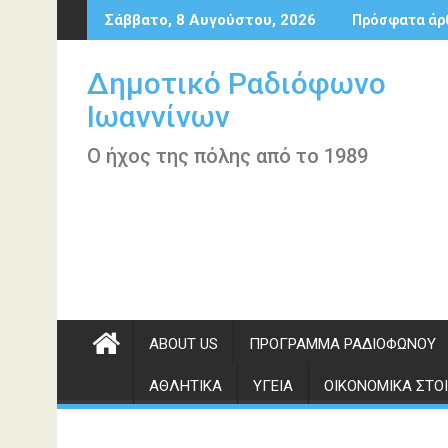
Περάστε
Σάββατο, 8 Αυγούστου, 2026
Πρόσφατα άρ
στο
περιεχόμενο
Δημοτικό Ραδιόφωνο
Ιωαννίνων
Ο ήχος της πόλης από το 1989
ABOUT US
ΠΡΌΓΡΑΜΜΑ ΡΑΔΙΟΦΏΝΟΥ
ΑΘΛΗΤΙΚΆ
ΥΓΕΊΑ
ΟΙΚΟΝΟΜΙΚΆ ΣΤΟΙ