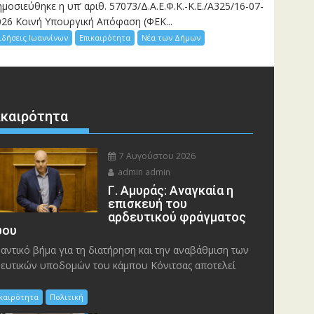
μοσιεύθηκε η υπ’ αριθ. 57073/Δ.Α.Ε.Φ.Κ.-Κ.Ε./Α325/16-07-
026 Κοινή Υπουργική Απόφαση (ΦΕΚ...
ιδήσεις Ιωαννίνων
Επικαιρότητα
Νέα των Δήμων
ικαιρότητα
7 Αυγούστου 2026
admin admin
Γ. Αμυράς: Αναγκαία η
επισκευή του
αρδευτικού φράγματος
ου
αντικό βήμα για τη διατήρηση και την αναβάθμιση των
ευτικών υποδομών του κάμπου Κόνιτσας αποτελεί
ικαιρότητα
Πολιτική