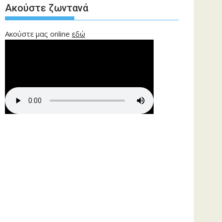
Ακούστε ζωντανά
Ακούστε μας online
εδώ