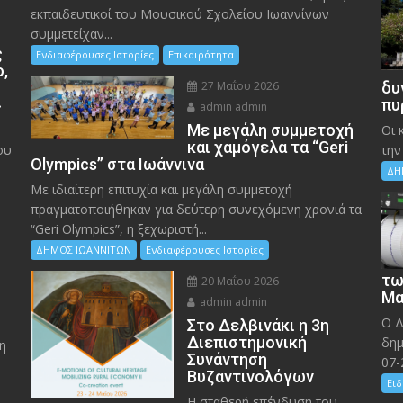
εκπαιδευτικοί του Μουσικού Σχολείου Ιωαννίνων
συμμετείχαν...
ς
Ενδιαφέρουσες Ιστορίες
Επικαιρότητα
ο,
27 Μαΐου 2026
δυ
»
πυ
admin admin
Με μεγάλη συμμετοχή
Οι 
και χαμόγελα τα “Geri
ου
την
Olympics” στα Ιωάννινα
ΔΗ
Με ιδιαίτερη επιτυχία και μεγάλη συμμετοχή
πραγματοποιήθηκαν για δεύτερη συνεχόμενη χρονιά τα
“Geri Olympics”, η ξεχωριστή...
ΔΗΜΟΣ ΙΩΑΝΝΙΤΩΝ
Ενδιαφέρουσες Ιστορίες
τω
20 Μαΐου 2026
Μα
admin admin
Ο Δ
Στο Δελβινάκι η 3η
Διεπιστημονική
δημ
η
Συνάντηση
07-
Βυζαντινολόγων
Ειδ
Η σταθερή επένδυση του