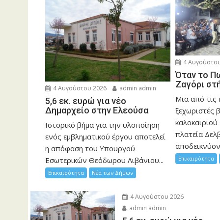
4 Αυγούστου
Όταν το Π
Ζαγόρι στ
4 Αυγούστου 2026
admin admin
Μια από τις
5,6 εκ. ευρώ για νέο
Δημαρχείο στην Ελεούσα
ξεχωριστές 
καλοκαιριού 
Ιστορικό βήμα για την υλοποίηση
πλατεία Δελβ
ενός εμβληματικού έργου αποτελεί
αποδεικνύοντ
η απόφαση του Υπουργού
Επικαιρότητα
Εσωτερικών Θεόδωρου Λιβάνιου...
Επικαιρότητα
Νέα των Δήμων
4 Αυγούστου 2026
admin admin