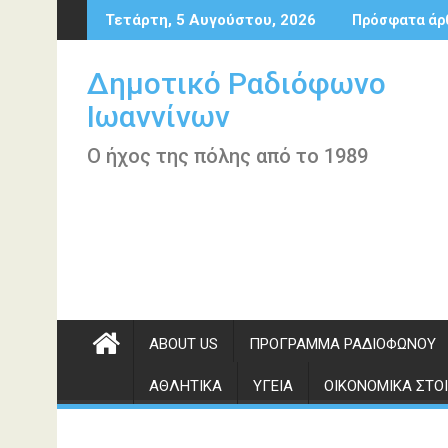
Περάστε
Τετάρτη, 5 Αυγούστου, 2026
Πρόσφατα άρ
στο
περιεχόμενο
Δημοτικό Ραδιόφωνο
Ιωαννίνων
Ο ήχος της πόλης από το 1989
ABOUT US
ΠΡΌΓΡΑΜΜΑ ΡΑΔΙΟΦΏΝΟΥ
ΑΘΛΗΤΙΚΆ
ΥΓΕΊΑ
ΟΙΚΟΝΟΜΙΚΆ ΣΤΟΙ