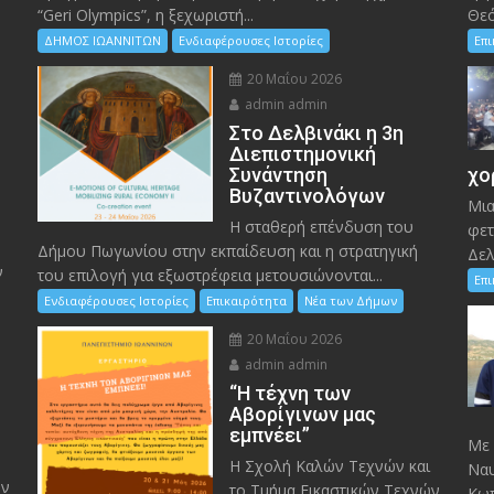
“Geri Olympics”, η ξεχωριστή...
Θεό
ΔΗΜΟΣ ΙΩΑΝΝΙΤΩΝ
Ενδιαφέρουσες Ιστορίες
Επ
20 Μαΐου 2026
admin admin
Στο Δελβινάκι η 3η
Διεπιστημονική
Συνάντηση
χο
Βυζαντινολόγων
Μια
Η σταθερή επένδυση του
φετ
Δήμου Πωγωνίου στην εκπαίδευση και η στρατηγική
Δελ
ν
του επιλογή για εξωστρέφεια μετουσιώνονται...
Επ
Ενδιαφέρουσες Ιστορίες
Επικαιρότητα
Νέα των Δήμων
20 Μαΐου 2026
admin admin
“Η τέχνη των
ς
Αβορίγινων μας
εμπνέει”
Mε 
Η Σχολή Καλών Τεχνών και
Ναυ
ον
το Τμήμα Εικαστικών Τεχνών
Κωπ