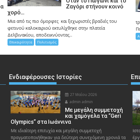
Όταν το Πωγώνι και το
σα
Ζαγόρι στήνουν κοινό
χορό…
Μια από τις πιο όμορφες και ξεχωριστές βραδιές του
η
τ
φετινού καλοκαιριού εκτυλίχθηκε στην πλατεία
Π
Δελβινακίου, αποδεικνύοντας...
Α
Επικαιρότητα
Πολιτισμός
Ενδιαφέρουσες Ιστορίες
Επ
27 Μαΐου 2026
admin admin
Με μεγάλη συμμετοχή
και χαμόγελα τα “Geri
Olympics” στα Ιωάννινα
Με ιδιαίτερη επιτυχία και μεγάλη συμμετοχή
Ιστ
πραγματοποιήθηκαν για δεύτερη συνεχόμενη χρονιά τα
έργ