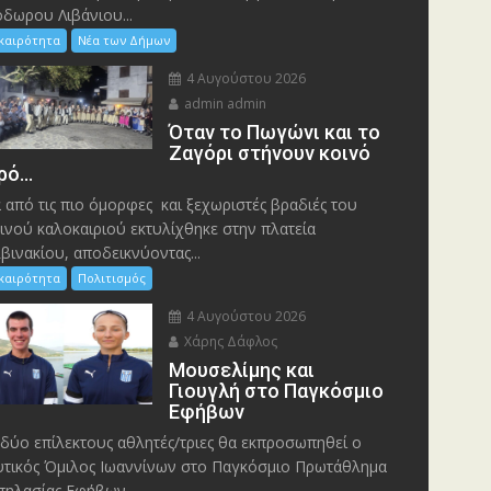
δωρου Λιβάνιου...
ικαιρότητα
Νέα των Δήμων
4 Αυγούστου 2026
admin admin
Όταν το Πωγώνι και το
Ζαγόρι στήνουν κοινό
ρό…
 από τις πιο όμορφες και ξεχωριστές βραδιές του
ινού καλοκαιριού εκτυλίχθηκε στην πλατεία
βινακίου, αποδεικνύοντας...
ικαιρότητα
Πολιτισμός
4 Αυγούστου 2026
Χάρης Δάφλος
Μουσελίμης και
Γιουγλή στο Παγκόσμιο
Εφήβων
δύο επίλεκτους αθλητές/τριες θα εκπροσωπηθεί ο
τικός Όμιλος Ιωαννίνων στο Παγκόσμιο Πρωτάθλημα
ηλασίας Εφήβων –...