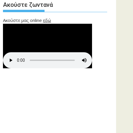
Ακούστε ζωντανά
Ακούστε μας online
εδώ