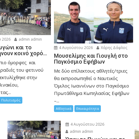
 2026
admin admin
ωγώνι και το
4 Αυγούστου 2026
Χάρης Δάφλος
ήνουν κοινό χορό…
Μουσελίμης και Γιουγλή στο
Παγκόσμιο Εφήβων
 πιο όμορφες και
βραδιές του φετινού
Mε δύο επίλεκτους αθλητές/τριες
εκτυλίχθηκε στην
θα εκπροσωπηθεί ο Ναυτικός
ινακίου,
Όμιλος Ιωαννίνων στο Παγκόσμιο
ας...
Πρωτάθλημα Κωπηλασίας Εφήβων
–...
Πολιτισμός
Αθλητικά
Επικαιρότητα
4 Αυγούστου 2026
admin admin