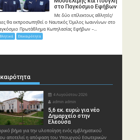
Μουσελίμης και Γιουγλή
στο Παγκόσμιο Εφήβων
Mε δύο επίλεκτους αθλητές/
ριες θα εκπροσωπηθεί ο Ναυτικός Όμιλος Ιωαννίνων στο
αγκόσμιο Πρωτάθλημα Κωπηλασίας Εφήβων –...
θλητικά
Επικαιρότητα
ικαιρότητα
4 Αυγούστου 2026
admin admin
5,6 εκ. ευρώ για νέο
Δημαρχείο στην
Ελεούσα
ορικό βήμα για την υλοποίηση ενός εμβληματικού
ου αποτελεί η απόφαση του Υπουργού Εσωτερικών