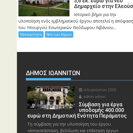
5,6 εκ. ευρώ για νέο
Δημαρχείο στην Ελεού
Ιστορικό βήμα για την
υλοποίηση ενός εμβληματικού έργου αποτελεί η απόφασ
του Υπουργού Εσωτερικών Θεόδωρου Λιβάνιου...
Επικαιρότητα
Νέα των Δήμων
ΔΗΜΟΣ ΙΩΑΝΝΙΤΩΝ
4 Αυγούστου 2026
admin admin
Σύμβαση για έργα
υποδομής 400.000
ευρώ στη Δημοτική Ενότητα Περάματος
Τη σύμβαση για την υλοποίηση του έργου
«Αποκατάσταση, βελτίωση και επέκταση έργων