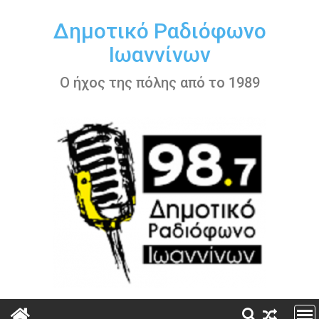
Περάστε
στο
Δημοτικό Ραδιόφωνο
περιεχόμενο
Ιωαννίνων
Ο ήχος της πόλης από το 1989