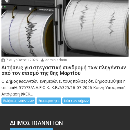
7 Αυγούστου 2026
admin admin
Αιτήσεις για στεγαστική συνδρομή των πληγέντων
από τον σεισμό της 8ης Μαρτίου
Ο Δήμος Ιωαννιτών ενημερώνει τους πολίτες ότι δημοσιεύθηκε η
υπ’ αριθ. 57073/Δ.Α.Ε.Φ.Κ.-Κ.Ε./Α325/16-07-2026 Κοινή Υπουργική
Απόφαση (ΦΕΚ...
Ειδήσεις Ιωαννίνων
Επικαιρότητα
Νέα των Δήμων
ΔΗΜΟΣ ΙΩΑΝΝΙΤΩΝ