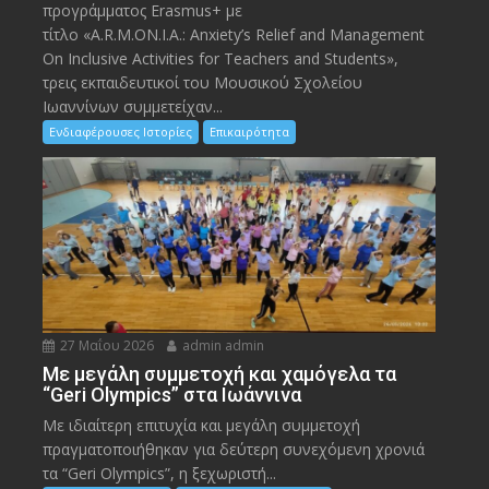
προγράμματος Erasmus+ με
τίτλο «A.R.M.ON.I.A.: Anxiety’s Relief and Management
On Inclusive Activities for Teachers and Students»,
τρεις εκπαιδευτικοί του Μουσικού Σχολείου
Ιωαννίνων συμμετείχαν...
Ενδιαφέρουσες Ιστορίες
Επικαιρότητα
27 Μαΐου 2026
admin admin
Με μεγάλη συμμετοχή και χαμόγελα τα
“Geri Olympics” στα Ιωάννινα
Με ιδιαίτερη επιτυχία και μεγάλη συμμετοχή
πραγματοποιήθηκαν για δεύτερη συνεχόμενη χρονιά
τα “Geri Olympics”, η ξεχωριστή...