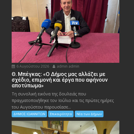
6 Αυγούστου 2026
admin admin
Θ. Μπέγκας: «Ο Δήμος μας αλλάζει με
σχέδιο, επιμονή και έργα που αφήνουν
αποτύπωμα»
Τη συνολική εικόνα της δουλειάς που
πραγματοποιήθηκε τον Ιούλιο και τις πρώτες ημέρες
του Αυγούστου παρουσίασε...
ΔΗΜΟΣ ΙΩΑΝΝΙΤΩΝ
Επικαιρότητα
Νέα των Δήμων