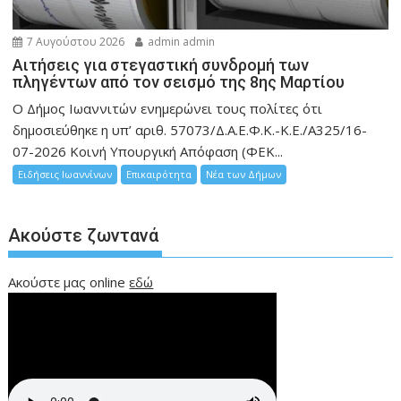
7 Αυγούστου 2026
admin admin
Αιτήσεις για στεγαστική συνδρομή των
πληγέντων από τον σεισμό της 8ης Μαρτίου
Ο Δήμος Ιωαννιτών ενημερώνει τους πολίτες ότι
δημοσιεύθηκε η υπ’ αριθ. 57073/Δ.Α.Ε.Φ.Κ.-Κ.Ε./Α325/16-
07-2026 Κοινή Υπουργική Απόφαση (ΦΕΚ...
Ειδήσεις Ιωαννίνων
Επικαιρότητα
Νέα των Δήμων
Ακούστε ζωντανά
Ακούστε μας online
εδώ