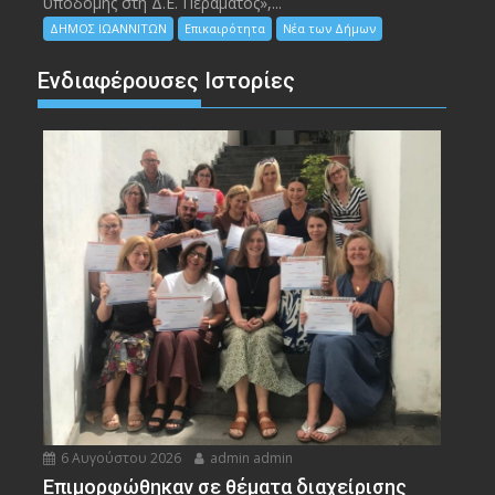
υποδομής στη Δ.Ε. Περάματος»,...
ΔΗΜΟΣ ΙΩΑΝΝΙΤΩΝ
Επικαιρότητα
Νέα των Δήμων
Ενδιαφέρουσες Ιστορίες
6 Αυγούστου 2026
admin admin
Eπιμορφώθηκαν σε θέματα διαχείρισης