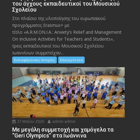
του άγχους εκπαιδευτικοί του Μουσικού
Σχολείου
Στο πλαίσιο της υλοποίησης του ευρωπαϊκού
προγράμματος Erasmus+ με
τίτλο «A.R.M.ON.I.A.: Anxiety’s Relief and Management
On Inclusive Activities for Teachers and Students»,
τρεις εκπαιδευτικοί του Μουσικού Σχολείου
Ιωαννίνων συμμετείχαν...
Ενδιαφέρουσες Ιστορίες
Επικαιρότητα
27 Μαΐου 2026
admin admin
Με μεγάλη συμμετοχή και χαμόγελα τα
“Geri Olympics” στα Ιωάννινα