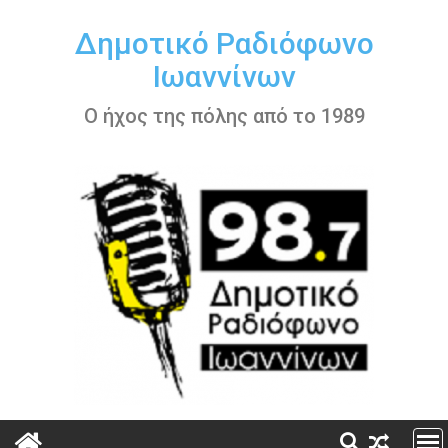
Περάστε
στο
Δημοτικό Ραδιόφωνο
περιεχόμενο
Ιωαννίνων
Ο ήχος της πόλης από το 1989