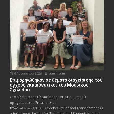
6 Αυγούστου 2026
admin admin
Eπιμορφώθηκαν σε θέματα διαχείρισης του
άγχους εκπαιδευτικοί του Μουσικού
Σχολείου
Στο πλαίσιο της υλοποίησης του ευρωπαϊκού
προγράμματος Erasmus+ με
τίτλο «A.R.M.ON.I.A.: Anxiety’s Relief and Management O
n Inclusive Activities for Teachers and Students», τρεις