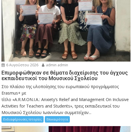
6 Αυγούστου 2026
admin admin
Eπιμορφώθηκαν σε θέματα διαχείρισης του άγχους
εκπαιδευτικοί του Μουσικού Σχολείου
Στο πλαίσιο της υλοποίησης του ευρωπαϊκού προγράμματος
Erasmus+ με
τίτλο «A.R.M.ON.I.A.: Anxiety’s Relief and Management On Inclusive
Activities for Teachers and Students», τρεις εκπαιδευτικοί του
Μουσικού Σχολείου Ιωαννίνων συμμετείχαν...
Ενδιαφέρουσες Ιστορίες
Επικαιρότητα