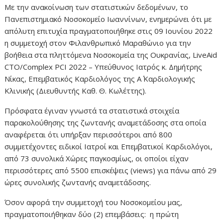
Με την ανακοίνωση των στατιστικών δεδομένων, το
Πανεπιστημιακό Νοσοκομείο Ιωαννίνων, ενημερώνει ότι με
απόλυτη επιτυχία πραγματοποιήθηκε στις 09 Ιουνίου 2022
η συμμετοχή στον Φιλανθρωπικό Μαραθώνιο για την
βοήθεια στα πληττόμενα Νοσοκομεία της Ουκρανίας, LiveAid
CTO/Complex PCI 2022 – Υπεύθυνος Ιατρός κ. Δημήτρης
Νίκας, Επεμβατικός Καρδιολόγος της Α΄ Καρδιολογικής
Κλινικής (Διευθυντής Καθ. Θ. Κωλέττης).
Πρόσφατα έγιναν γνωστά τα στατιστικά στοιχεία
παρακολούθησης της ζωντανής αναμετάδοσης στα οποία
αναφέρεται ότι υπήρξαν περισσότεροι από 800
συμμετέχοντες ειδικοί Ιατροί και Επεμβατικοί Καρδιολόγοι,
από 73 συνολικά Χώρες παγκοσμίως, οι οποίοι είχαν
περισσότερες από 5500 επισκέψεις (views) για πάνω από 29
ώρες συνολικής ζωντανής αναμετάδοσης.
Όσον αφορά την συμμετοχή του Νοσοκομείου μας,
πραγματοποιήθηκαν δύο (2) επεμβάσεις: η πρώτη