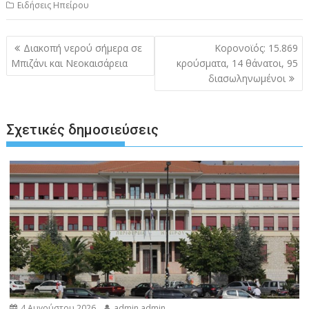
Ειδήσεις Ηπείρου
Πλοήγηση
Διακοπή νερού σήμερα σε
Κορονοϊός: 15.869
άρθρων
Μπιζάνι και Νεοκαισάρεια
κρούσματα, 14 θάνατοι, 95
διασωληνωμένοι
Σχετικές δημοσιεύσεις
4 Αυγούστου 2026
admin admin