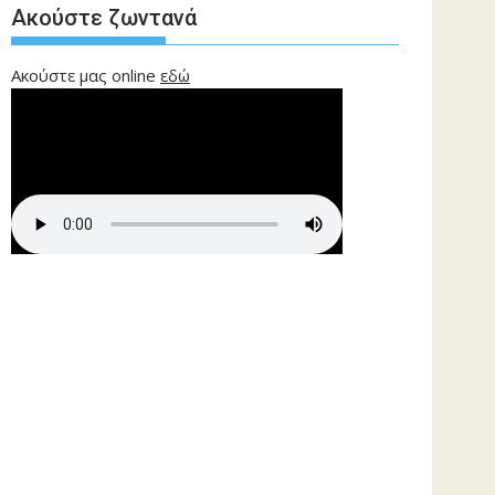
Ακούστε ζωντανά
Ακούστε μας online
εδώ