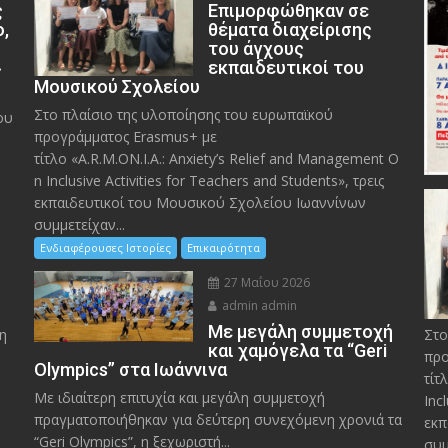
ς
Eπιμορφώθηκαν σε
ο,
θέματα διαχείρισης
του άγχους
»
εκπαιδευτικοί του
Μουσικού Σχολείου
Στο πλαίσιο της υλοποίησης του ευρωπαϊκού
ου
προγράμματος Erasmus+ με
τίτλο «A.R.M.ON.I.A.: Anxiety’s Relief and Management O
n Inclusive Activities for Teachers and Students», τρεις
εκπαιδευτικοί του Μουσικού Σχολείου Ιωαννίνων
συμμετείχαν...
Ενδιαφέρουσες Ιστορίες
Επικαιρότητα
27 Μαΐου 2026
admin admin
Με μεγάλη συμμετοχή
η
Στο
και χαμόγελα τα “Geri
προ
Olympics” στα Ιωάννινα
τίτ
Με ιδιαίτερη επιτυχία και μεγάλη συμμετοχή
Inc
πραγματοποιήθηκαν για δεύτερη συνεχόμενη χρονιά τα
εκπ
“Geri Olympics”, η ξεχωριστή...
συμ