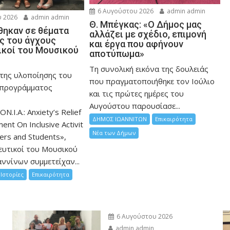
6 Αυγούστου 2026
admin admin
 2026
admin admin
Θ. Μπέγκας: «Ο Δήμος μας
ηκαν σε θέματα
αλλάζει με σχέδιο, επιμονή
ης του άγχους
και έργα που αφήνουν
ικοί του Μουσικού
αποτύπωμα»
Τη συνολική εικόνα της δουλειάς
 της υλοποίησης του
που πραγματοποιήθηκε τον Ιούλιο
 προγράμματος
και τις πρώτες ημέρες του
Αυγούστου παρουσίασε...
ON.I.A.: Anxiety’s Relief
ΔΗΜΟΣ ΙΩΑΝΝΙΤΩΝ
Επικαιρότητα
nt On Inclusive Activit
Νέα των Δήμων
hers and Students»,
ευτικοί του Μουσικού
ννίνων συμμετείχαν...
Ιστορίες
Επικαιρότητα
6 Αυγούστου 2026
admin admin