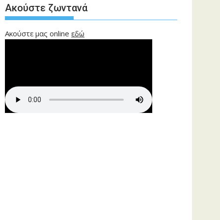
Ακούστε ζωντανά
Ακούστε μας online
εδώ