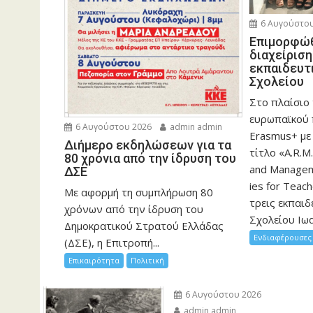
6 Αυγούστου
Eπιμορφώθ
διαχείρισ
εκπαιδευτ
Σχολείου
Στο πλαίσιο
ευρωπαϊκού
6 Αυγούστου 2026
admin admin
Erasmus+ με
Διήμερο εκδηλώσεων για τα
τίτλο «A.R.M.
80 χρόνια από την ίδρυση του
and Manageme
ΔΣΕ
ies for Teac
Με αφορμή τη συμπλήρωση 80
τρεις εκπαιδ
χρόνων από την ίδρυση του
Σχολείου Ιωα
Δημοκρατικού Στρατού Ελλάδας
Ενδιαφέρουσες 
(ΔΣΕ), η Επιτροπή...
Επικαιρότητα
Πολιτική
6 Αυγούστου 2026
admin admin