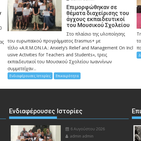
Eπιμορφώθηκαν σε
ν
θέματα διαχείρισης του
άγχους εκπαιδευτικοί
του Μουσικού Σχολείου
0
Στο πλαίσιο της υλοποίησης
Τ
του ευρωπαϊκού προγράμματος Erasmus+ με
το
ας
τίτλο «A.R.M.ON.I.A.: Anxiety’s Relief and Management On Incl
πα
usive Activities for Teachers and Students», τρεις
Δ
εκπαιδευτικοί του Μουσικού Σχολείου Ιωαννίνων
συμμετείχαν...
Ενδιαφέρουσες Ιστορίες
Επικαιρότητα
Ενδιαφέρουσες Ιστορίες
Επ
6 Αυγούστου 2026
admin admin