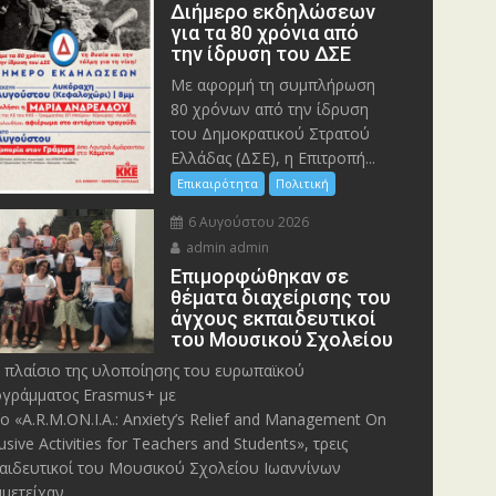
Διήμερο εκδηλώσεων
για τα 80 χρόνια από
την ίδρυση του ΔΣΕ
Με αφορμή τη συμπλήρωση
80 χρόνων από την ίδρυση
του Δημοκρατικού Στρατού
Ελλάδας (ΔΣΕ), η Επιτροπή...
Επικαιρότητα
Πολιτική
6 Αυγούστου 2026
admin admin
Eπιμορφώθηκαν σε
θέματα διαχείρισης του
άγχους εκπαιδευτικοί
του Μουσικού Σχολείου
 πλαίσιο της υλοποίησης του ευρωπαϊκού
γράμματος Erasmus+ με
λο «A.R.M.ON.I.A.: Anxiety’s Relief and Management On
lusive Activities for Teachers and Students», τρεις
αιδευτικοί του Μουσικού Σχολείου Ιωαννίνων
μετείχαν...