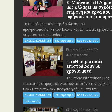
Θ. Μπέγκας: «Ο Δήμο
μας αλλάζει με σχέδι
επιμονή και έργα που
αφήνουν αποτύπωμα
Τη συνολική εικόνα της δουλειάς που
πραγματοποιήθηκε τον Ιούλιο και τις πρώτες ημέρες τ
Αυγούστου παρουσίασε...
ΔΗΜΟΣ ΙΩΑΝΝΙΤΩΝ
Επικαιρότητα
Νέα των Δήμων
6 Αυγούστου 2026
admin admin
Tα «Ηπειρωτικά»
επιστρέφουν 50
χρόνια μετά
Την πραγματοποίηση μιας
επετειακής σειράς εκδηλώσεων με στόχο την αναβίωσ
των «Ηπειρωτικών», πενήντα χρόνια μετά την...
ΔΗΜΟΣ ΙΩΑΝΝΙΤΩΝ
Επικαιρότητα
Νέα των Δήμων
Πολιτισμός
4 Αυγούστου 2026