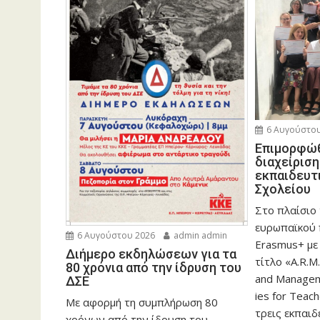
6 Αυγούστου
Eπιμορφώθ
διαχείρισ
εκπαιδευτ
Σχολείου
Στο πλαίσιο
ευρωπαϊκού
6 Αυγούστου 2026
admin admin
Erasmus+ με
Διήμερο εκδηλώσεων για τα
τίτλο «A.R.M.
80 χρόνια από την ίδρυση του
and Manageme
ΔΣΕ
ies for Teac
Με αφορμή τη συμπλήρωση 80
τρεις εκπαιδ
χρόνων από την ίδρυση του