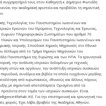
μά συγχαρητήριά τους στον Καθηγητή κ. Δημήτριο Φωτιάδη
εικνύει την ακαδημαϊκή αριστεία και προβάλλει τη σημαντική
ων.
ικής Τεχνολογίας του Πανεπιστημίου Ιωαννίνων και
τρικών Ερευνών του Ιδρύματος Τεχνολογίας και Έρευνας,
αι Ευφυών Πληροφοριακών Συστημάτων που αριθμεί 70
ς Υλικών και Υπολογισμών του Πανεπιστημίου Ιωαννίνων και
ακής Ιατρικής. Σπούδασε Χημικός Μηχανικός στο Εθνικό
του δίπλωμα από το Τμήμα Χημικών Μηχανικών του
γάλα Πανεπιστήμια της Ευρώπης και των ΗΠΑ. Τα ερευνητικά
ορική, την ανάλυση ιατρικών δεδομένων με τεχνικές
ίηση ιστών και οργάνων, την ανάπτυξη ιατρικών συσκευών
ε περιοδικά, συνέδρια και βιβλία τα οποία τυγχάνουν μεγάλης
ματοδότηση από ευρωπαϊκούς, εθνικούς και άλλους πόρους
τυξης με σημαντικά αποτελέσματα. Ορισμένα από τα
 προϊόντα στον τομέα των ιατρικών συσκευών. Είναι
elligence4Rehab ΙΚΕ. Για την επιστημονική και ερευνητική του
είς φορείς. Έχει λάβει βραβείο της Ακαδημίας Αθηνών,