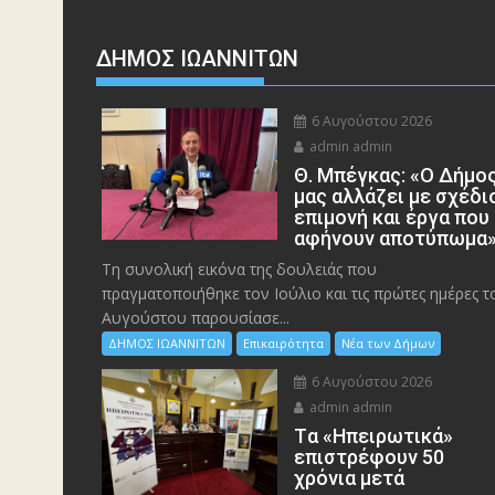
ΔΗΜΟΣ ΙΩΑΝΝΙΤΩΝ
6 Αυγούστου 2026
admin admin
Θ. Μπέγκας: «Ο Δήμο
μας αλλάζει με σχέδι
επιμονή και έργα που
αφήνουν αποτύπωμα
Τη συνολική εικόνα της δουλειάς που
πραγματοποιήθηκε τον Ιούλιο και τις πρώτες ημέρες τ
Αυγούστου παρουσίασε...
ΔΗΜΟΣ ΙΩΑΝΝΙΤΩΝ
Επικαιρότητα
Νέα των Δήμων
6 Αυγούστου 2026
admin admin
Tα «Ηπειρωτικά»
επιστρέφουν 50
χρόνια μετά