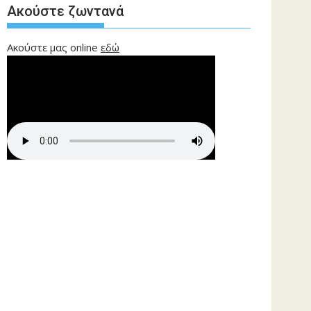
Ακούστε ζωντανά
Ακούστε μας online
εδώ