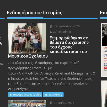
Ενδιαφέρουσες Ιστορίες
Επ
6 Αυγούστου 2026
admin admin
ς
Eπιμορφώθηκαν σε
ο,
θέματα διαχείρισης
του άγχους
»
εκπαιδευτικοί του
Μουσικού Σχολείου
Στο πλαίσιο της υλοποίησης του ευρωπαϊκού
ου
προγράμματος Erasmus+ με
τίτλο «A.R.M.ON.I.A.: Anxiety’s Relief and Management O
n Inclusive Activities for Teachers and Students», τρεις
εκπαιδευτικοί του Μουσικού Σχολείου Ιωαννίνων
συμμετείχαν...
Ενδιαφέρουσες Ιστορίες
Επικαιρότητα
27 Μαΐου 2026