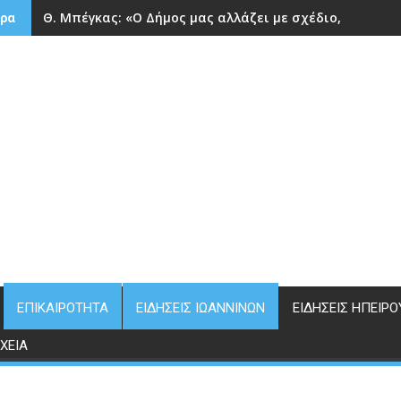
Θ. Μπέγκας: «Ο Δήμος μας αλλάζει με σχέδιο, επιμον
ρα
ΕΠΙΚΑΙΡΌΤΗΤΑ
ΕΙΔΉΣΕΙΣ ΙΩΑΝΝΊΝΩΝ
ΕΙΔΉΣΕΙΣ ΗΠΕΊΡΟ
ΧΕΊΑ