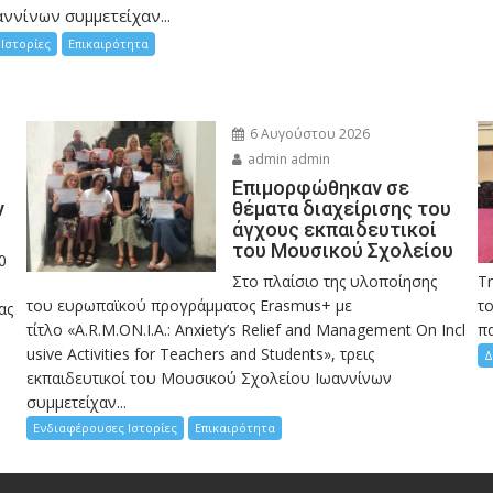
ννίνων συμμετείχαν...
Ιστορίες
Επικαιρότητα
6 Αυγούστου 2026
admin admin
Eπιμορφώθηκαν σε
ν
θέματα διαχείρισης του
άγχους εκπαιδευτικοί
του Μουσικού Σχολείου
0
Στο πλαίσιο της υλοποίησης
Τ
του ευρωπαϊκού προγράμματος Erasmus+ με
το
ας
τίτλο «A.R.M.ON.I.A.: Anxiety’s Relief and Management On Incl
πα
usive Activities for Teachers and Students», τρεις
Δ
εκπαιδευτικοί του Μουσικού Σχολείου Ιωαννίνων
συμμετείχαν...
Ενδιαφέρουσες Ιστορίες
Επικαιρότητα