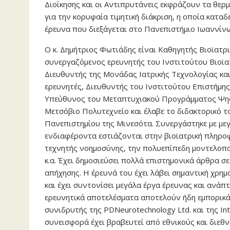
Διοίκησης και οι Αντιπρυτάνεις εκφράζουν τα θερ
για την κορυφαία τιμητική διάκριση, η οποία καταδ
έρευνα που διεξάγεται στο Πανεπιστήμιο Ιωαννίν
Ο κ. Δημήτριος Φωτιάδης είναι Καθηγητής Βιοϊατρ
συνεργαζόμενος ερευνητής του Ινστιτούτου Βιοϊα
Διευθυντής της Μονάδας Ιατρικής Τεχνολογίας κ
ερευνητές, Διευθυντής του Ινστιτούτου Επιστήμη
Υπεύθυνος του Μεταπτυχιακού Προγράμματος Ψηφι
Μετσόβιο Πολυτεχνείο και έλαβε το διδακτορικό 
Πανεπιστημίου της Μινεσότα. Συνεργάστηκε με με
ενδιαφέροντα εστιάζονται στην βιοϊατρική πληροφ
τεχνητής νοημοσύνης, την πολυεπίπεδη μοντελοπο
κ.α. Έχει δημοσιεύσει πολλά επιστημονικά άρθρα σ
απήχησης. Η έρευνά του έχει λάβει σημαντική χρη
και έχει συντονίσει μεγάλα έργα έρευνας και ανάπ
ερευνητικά αποτελέσματα αποτελούν ήδη εμπορικά
συνιδρυτής της PDNeurotechnology Ltd. και της Int
συνεισφορά έχει βραβευτεί από εθνικούς και διεθν