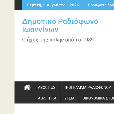
Περάστε
Πέμπτη, 6 Αυγούστου, 2026
Πρόσφατα άρθ
στο
περιεχόμενο
Δημοτικό Ραδιόφωνο
Ιωαννίνων
Ο ήχος της πόλης από το 1989
ABOUT US
ΠΡΌΓΡΑΜΜΑ ΡΑΔΙΟΦΏΝΟΥ
ΑΘΛΗΤΙΚΆ
ΥΓΕΊΑ
ΟΙΚΟΝΟΜΙΚΆ ΣΤΟΙ