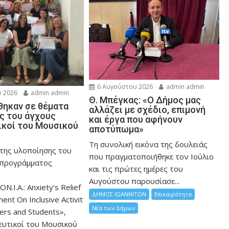
6 Αυγούστου 2026
admin admin
 2026
admin admin
Θ. Μπέγκας: «Ο Δήμος μας
ηκαν σε θέματα
αλλάζει με σχέδιο, επιμονή
ης του άγχους
και έργα που αφήνουν
ικοί του Μουσικού
αποτύπωμα»
Τη συνολική εικόνα της δουλειάς
 της υλοποίησης του
που πραγματοποιήθηκε τον Ιούλιο
 προγράμματος
και τις πρώτες ημέρες του
Αυγούστου παρουσίασε...
ON.I.A.: Anxiety’s Relief
ΔΗΜΟΣ ΙΩΑΝΝΙΤΩΝ
Επικαιρότητα
nt On Inclusive Activit
Νέα των Δήμων
hers and Students»,
ευτικοί του Μουσικού