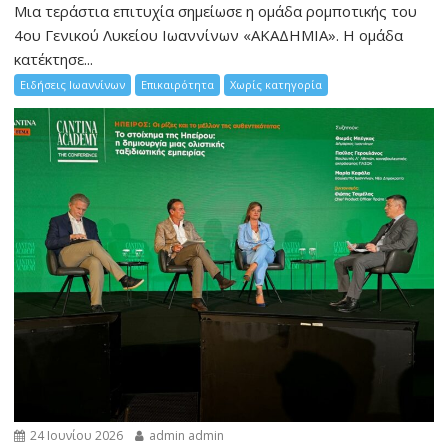
Μια τεράστια επιτυχία σημείωσε η ομάδα ρομποτικής του
4ου Γενικού Λυκείου Ιωαννίνων «ΑΚΑΔΗΜΙΑ». Η ομάδα
κατέκτησε...
Ειδήσεις Ιωαννίνων
Επικαιρότητα
Χωρίς κατηγορία
24 Ιουνίου 2026
admin admin