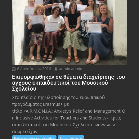
6 Αυγούστου 2026
admin admin
Eπιμορφώθηκαν σε θέματα διαχείρισης του
άγχους εκπαιδευτικοί του Μουσικού
Σχολείου
Στο πλαίσιο της υλοποίησης του ευρωπαϊκού
προγράμματος Erasmus+ με
τίτλο «A.R.M.ON.I.A.: Anxiety’s Relief and Management O
n Inclusive Activities for Teachers and Students», τρεις
εκπαιδευτικοί του Μουσικού Σχολείου Ιωαννίνων
συμμετείχαν...
Ενδιαφέρουσες Ιστορίες
Επικαιρότητα