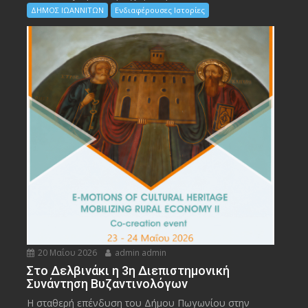
ΔΗΜΟΣ ΙΩΑΝΝΙΤΩΝ
Ενδιαφέρουσες Ιστορίες
20 Μαΐου 2026
admin admin
Στο Δελβινάκι η 3η Διεπιστημονική
Συνάντηση Βυζαντινολόγων
Η σταθερή επένδυση του Δήμου Πωγωνίου στην