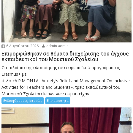
6 Αυγούστου 2026
admin admin
Eπιμορφώθηκαν σε θέματα διαχείρισης του άγχους
εκπαιδευτικοί του Μουσικού Σχολείου
Στο πλαίσιο της υλοποίησης του ευρωπαϊκού προγράμματος
Erasmus+ με
τίτλο «A.R.M.ON.I.A.: Anxiety’s Relief and Management On Inclusive
Activities for Teachers and Students», τρεις εκπαιδευτικοί του
Μουσικού Σχολείου Ιωαννίνων συμμετείχαν...
Ενδιαφέρουσες Ιστορίες
Επικαιρότητα