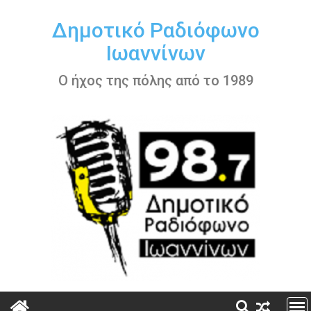
Περάστε
στο
Δημοτικό Ραδιόφωνο
περιεχόμενο
Ιωαννίνων
Ο ήχος της πόλης από το 1989