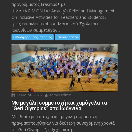
προγράμματος Erasmus+ με
τίτλο «A.R.M.ON.I.A.: Anxiety’s Relief and Management
On Inclusive Activities for Teachers and Students»,
τρεις εκπαιδευτικοί του Μουσικού Σχολείου
Ιωαννίνων συμμετείχαν...
Ενδιαφέρουσες Ιστορίες
Επικαιρότητα
27 Μαΐου 2026
admin admin
Με μεγάλη συμμετοχή και χαμόγελα τα
“Geri Olympics” στα Ιωάννινα
Με ιδιαίτερη επιτυχία και μεγάλη συμμετοχή
πραγματοποιήθηκαν για δεύτερη συνεχόμενη χρονιά
τα “Geri Olympics”, η ξεχωριστή...