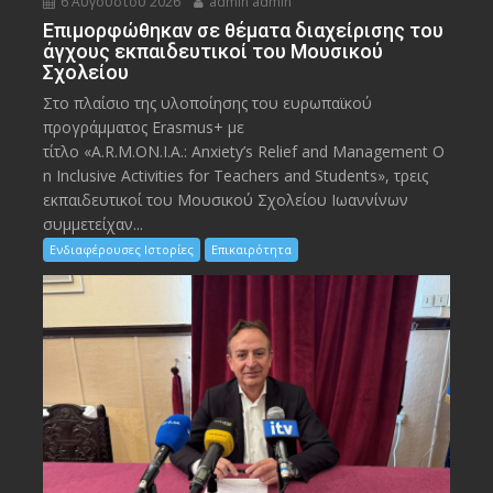
6 Αυγούστου 2026
admin admin
Eπιμορφώθηκαν σε θέματα διαχείρισης του
άγχους εκπαιδευτικοί του Μουσικού
Σχολείου
Στο πλαίσιο της υλοποίησης του ευρωπαϊκού
προγράμματος Erasmus+ με
τίτλο «A.R.M.ON.I.A.: Anxiety’s Relief and Management O
n Inclusive Activities for Teachers and Students», τρεις
εκπαιδευτικοί του Μουσικού Σχολείου Ιωαννίνων
συμμετείχαν...
Ενδιαφέρουσες Ιστορίες
Επικαιρότητα