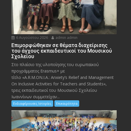
6 Αυγούστου 2026
admin admin
Eπιμορφώθηκαν σε θέματα διαχείρισης
του άγχους εκπαιδευτικοί του Μουσικού
Σχολείου
Στο πλαίσιο της υλοποίησης του ευρωπαϊκού
προγράμματος Erasmus+ με
τίτλο «A.R.M.ON.I.A.: Anxiety’s Relief and Management
On Inclusive Activities for Teachers and Students»,
τρεις εκπαιδευτικοί του Μουσικού Σχολείου
Ιωαννίνων συμμετείχαν...
Ενδιαφέρουσες Ιστορίες
Επικαιρότητα